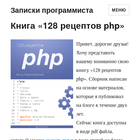
Записки программиста
МЕНЮ
Книга «128 рецептов php»
Привет, дорогие друзья!
Хочу представить
вашему вниманию свою
книгу «128 рецептов
php». Сборник написан
на основе материалов,
которые я публиковал
на блоге в течение двух
лет.
Сейчас книга доступна
в виде pdf файла,
который можно
скачать тут
и в виде статей на блоге,