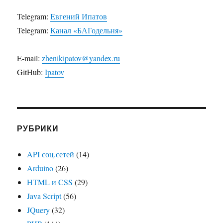
Telegram:
Евгений Ипатов
Telegram:
Канал «БАГодельня»
E-mail:
zhenikipatov@yandex.ru
GitHub:
Ipatov
РУБРИКИ
API соц.сетей
(14)
Arduino
(26)
HTML и CSS
(29)
Java Script
(56)
JQuery
(32)