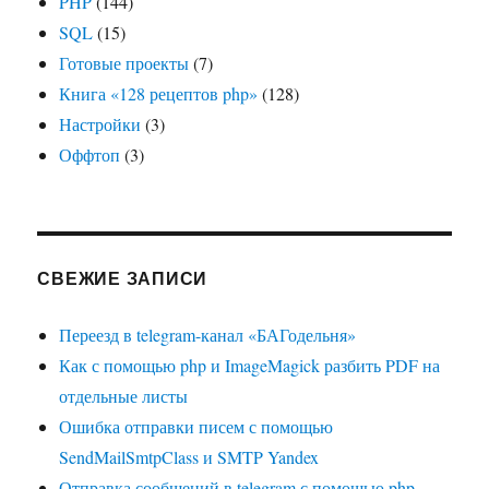
PHP
(144)
SQL
(15)
Готовые проекты
(7)
Книга «128 рецептов php»
(128)
Настройки
(3)
Оффтоп
(3)
СВЕЖИЕ ЗАПИСИ
Переезд в telegram-канал «БАГодельня»
Как с помощью php и ImageMagick разбить PDF на
отдельные листы
Ошибка отправки писем с помощью
SendMailSmtpClass и SMTP Yandex
Отправка сообщений в telegram с помощью php