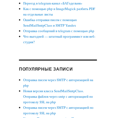
Переезд в telegram-канал «БАГодельня»
Как с помощью php и ImageMagick разбить PDF
на отдельные листы
Ошибка отправки писем с помощью
SendMailSmtpClass и SMTP Yandex
Отправка сообщений в telegram с помощью php
Что выгодней — штатный программист или веб-
студия?
ПОПУЛЯРНЫЕ ЗАПИСИ
Отправка писем через SMTP с авторизацией на
php
Новая версия класса SendMailSmtpClass.
Отправка файлов через smtp с авторизацией по
протоколу SSL на php
Отправка писем через SMTP с авторизацией по
протоколу SSL на php