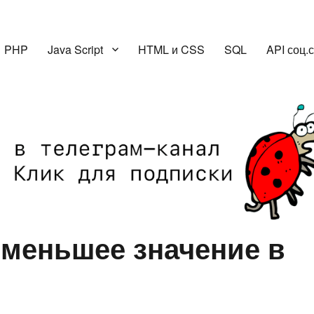
PHP
Java Script
HTML и CSS
SQL
API соц.
меньшее значение в