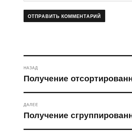
Навигация
НАЗАД
по
Получение отсортирован
Предыдущая
запись:
записям
ДАЛЕЕ
Получение сгруппирован
Следующая
запись: