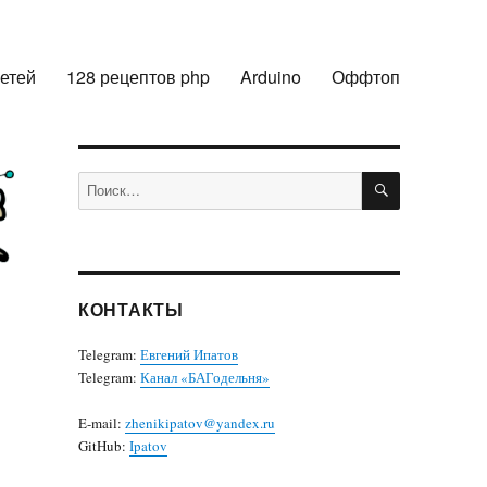
сетей
128 рецептов php
Arduino
Оффтоп
ПОИСК
Искать:
КОНТАКТЫ
Telegram:
Евгений Ипатов
Telegram:
Канал «БАГодельня»
E-mail:
zhenikipatov@yandex.ru
GitHub:
Ipatov