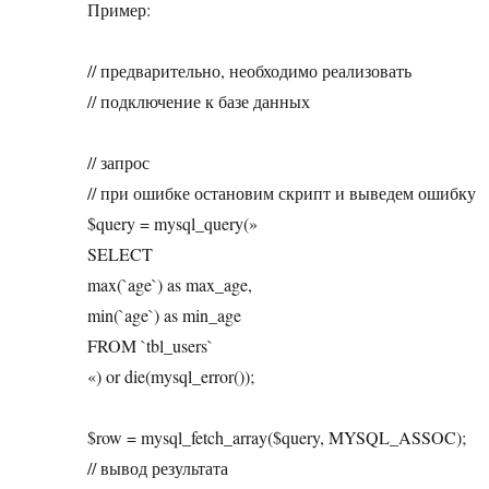
Пример:
// предварительно, необходимо реализовать
// подключение к базе данных
// запрос
// при ошибке остановим скрипт и выведем ошибку
$query = mysql_query(»
SELECT
max(`age`) as max_age,
min(`age`) as min_age
FROM `tbl_users`
«) or die(mysql_error());
$row = mysql_fetch_array($query, MYSQL_ASSOC);
// вывод результата