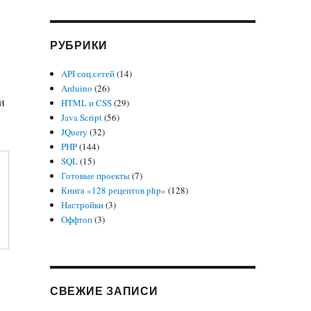
РУБРИКИ
API соц.сетей
(14)
Arduino
(26)
и
HTML и CSS
(29)
Java Script
(56)
JQuery
(32)
PHP
(144)
SQL
(15)
Готовые проекты
(7)
Книга «128 рецептов php»
(128)
Настройки
(3)
Оффтоп
(3)
СВЕЖИЕ ЗАПИСИ