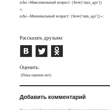
echo «Максимальный возраст: {$row[‘max_age’]}
«;
echo «Минимальный возраст: {$row[‘min_age’]}»;
Рассказать друзьям:
Оценить:
(Пока оценок нет)
Добавить комментарий
Ваш e-mail не будет опубликован.
Обязательные поля помечены