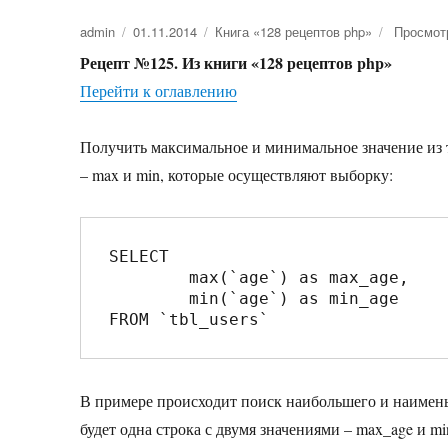
Автор
admin
Опубликовано
01.11.2014
Рубрики
Книга «128 рецептов php»
Просмот
Рецепт №125. Из книги «128 рецептов php»
Перейти к оглавлению
Получить максимальное и минимальное значение из
– max и min, которые осуществляют выборку:
SELECT 

	max(`age`) as max_age, 

	min(`age`) as min_age 

В примере происходит поиск наибольшего и наименьше
будет одна строка с двумя значениями – max_age и mi