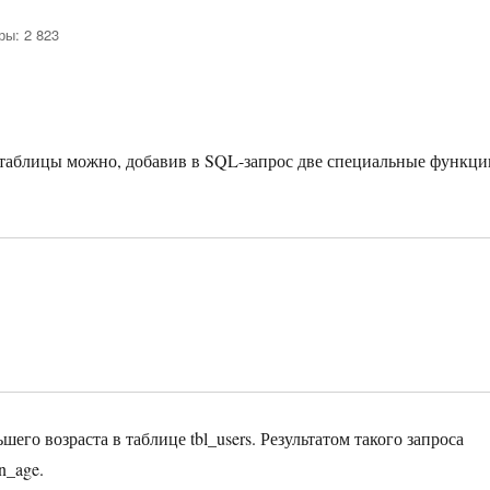
ры: 2 823
 таблицы можно, добавив в SQL-запрос две специальные функци
го возраста в таблице tbl_users. Результатом такого запроса
n_age.