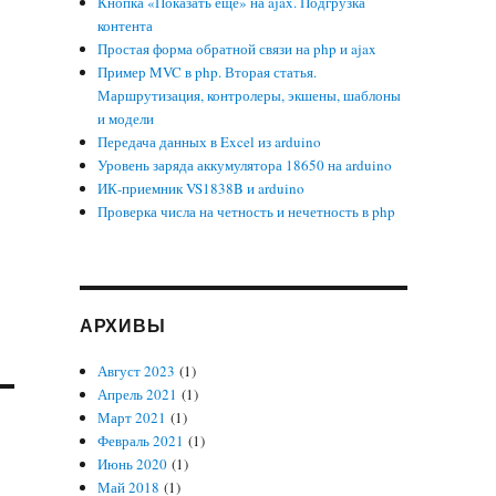
Кнопка «Показать еще» на ajax. Подгрузка
контента
Простая форма обратной связи на php и ajax
Пример MVC в php. Вторая статья.
Маршрутизация, контролеры, экшены, шаблоны
и модели
Передача данных в Excel из arduino
Уровень заряда аккумулятора 18650 на arduino
ИК-приемник VS1838B и arduino
Проверка числа на четность и нечетность в php
АРХИВЫ
Август 2023
(1)
Апрель 2021
(1)
Март 2021
(1)
Февраль 2021
(1)
Июнь 2020
(1)
Май 2018
(1)