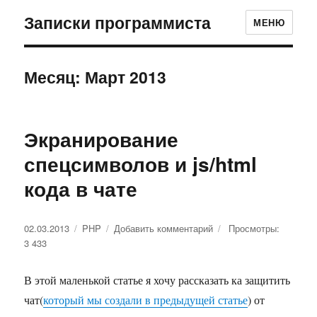
Записки программиста
МЕНЮ
Месяц: Март 2013
Экранирование
спецсимволов и js/html
кода в чате
Опубликовано
02.03.2013
Рубрики
PHP
Добавить комментарий
к
Просмотры:
3 433
записи
Экранирование
спецсимволов
В этой маленькой статье я хочу рассказать ка защитить
и
чат(
который мы создали в предыдущей статье
) от
js/html