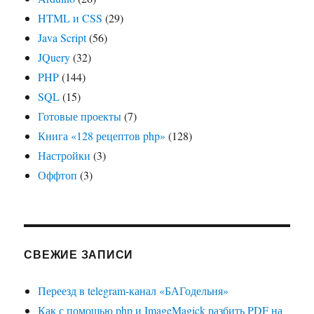
HTML и CSS
(29)
Java Script
(56)
JQuery
(32)
PHP
(144)
SQL
(15)
Готовые проекты
(7)
Книга «128 рецептов php»
(128)
Настройки
(3)
Оффтоп
(3)
СВЕЖИЕ ЗАПИСИ
Переезд в telegram-канал «БАГодельня»
Как с помощью php и ImageMagick разбить PDF на