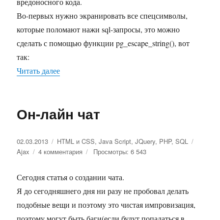
кода
вредоносного кода.
в
Во-первых нужно экранировать все спецсимволы,
чате
которые поломают нажи sql-запросы, это можно
сделать с помощью функции pg_escape_string(), вот
так:
Читать далее
«Экранирование спецсимволов и js/html кода в
Он-лайн чат
Опубликовано
02.03.2013
Рубрики
HTML и CSS
,
Java Script
,
JQuery
,
PHP
,
SQL
Метки
Ajax
4 комментария
к
Просмотры: 6 543
записи
Он-
Сегодня статья о создании чата.
лайн
Я до сегодняшнего дня ни разу не пробовал делать
чат
подобные вещи и поэтому это чистая импровизация,
поэтому могут быть баги(если будут попадаться в