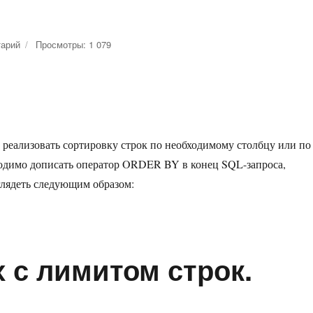
тарий
к
Просмотры: 1 079
записи
Получение
отсортированных
данных.
ORDER
BY
 реализовать сортировку строк по необходимому столбцу или по
ходимо дописать оператор ORDER BY в конец SQL-запроса,
глядеть следующим образом:
. ORDER BY»
 с лимитом строк.