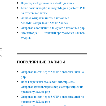
Переезд в telegram-канал «БАГодельня»
Как с помощью php и ImageMagick разбить PDF
на отдельные листы
Ошибка отправки писем с помощью
SendMailSmtpClass и SMTP Yandex
Отправка сообщений в telegram с помощью php
Что выгодней — штатный программист или веб-
студия?
ых
ся
ПОПУЛЯРНЫЕ ЗАПИСИ
Отправка писем через SMTP с авторизацией на
php
Новая версия класса SendMailSmtpClass.
Отправка файлов через smtp с авторизацией по
протоколу SSL на php
Отправка писем через SMTP с авторизацией по
протоколу SSL на php