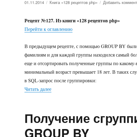
Опубликовано
01.11.2014
Рубрики
Книга «128 рецептов php»
Добавить коммен
Рецепт №127. Из книги «128 рецептов php»
Перейти к оглавлению
В предыдущем рецепте, с помощью GROUP BY были 
фамилиям и для каждой группы находился самый бол
еще и отсортировать полученные группы по какому-
минимальный возраст превышает 18 лет. В таких сл
в SQL-запрос после группировки:
Читать далее
«Выборка по сгруппированным строка
Получение сгрупп
GROUP BY