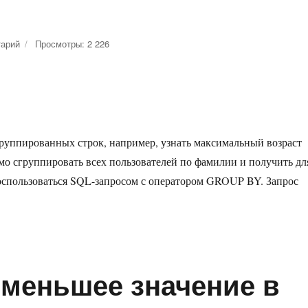
тарий
к
Просмотры: 2 226
записи
Получение
сгруппированных
строк.
GROUP
BY
группированных строк, например, узнать максимальный возраст
имо сгруппировать всех пользователей по фамилии и получить дл
оспользоваться SQL-запросом с оператором GROUP BY. Запрос
GROUP BY»
меньшее значение в