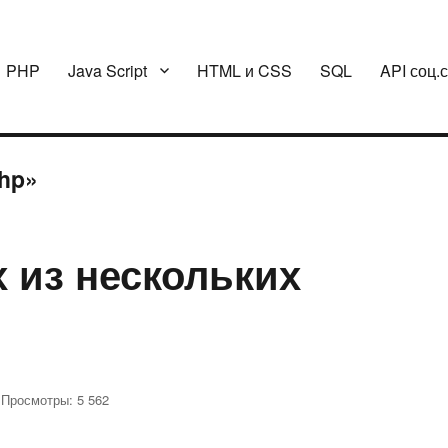
PHP
Java Script
HTML и CSS
SQL
API соц.
php»
 из нескольких
Просмотры: 5 562
иси
лучение