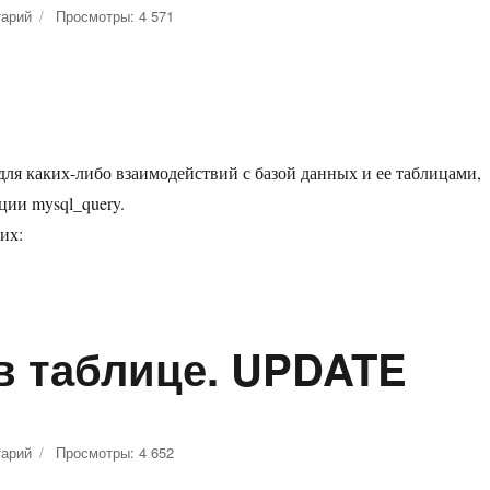
тарий
к
Просмотры: 4 571
записи
Удаление
записи
в
таблице.
DELETE
для каких-либо взаимодействий с базой данных и ее таблицами,
ии mysql_query.
их:
в таблице. UPDATE
тарий
к
Просмотры: 4 652
записи