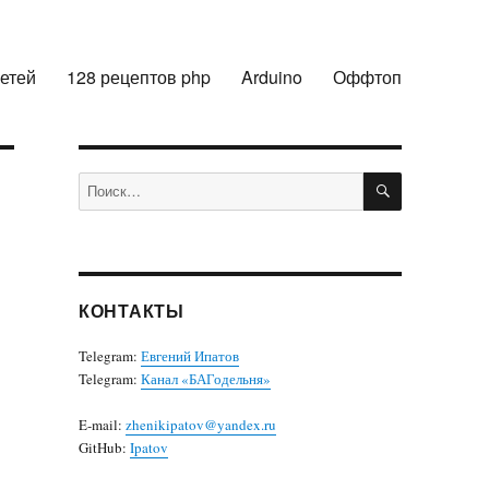
сетей
128 рецептов php
Arduino
Оффтоп
ПОИСК
Искать:
КОНТАКТЫ
Telegram:
Евгений Ипатов
Telegram:
Канал «БАГодельня»
E-mail:
zhenikipatov@yandex.ru
GitHub:
Ipatov