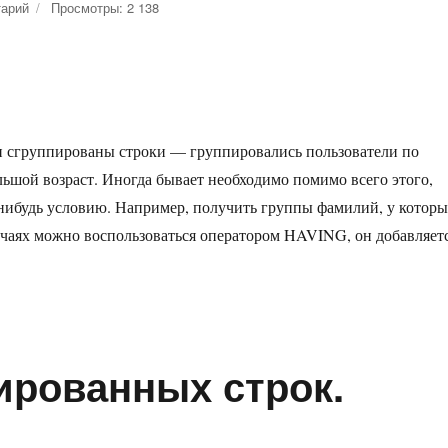
тарий
к
Просмотры: 2 138
записи
Выборка
по
сгруппированным
строкам.
HAVING
сгруппированы строки — группировались пользователи по
ьшой возраст. Иногда бывает необходимо помимо всего этого,
нибудь условию. Например, получить группы фамилий, у котор
учаях можно воспользоваться оператором HAVING, он добавляет
м. HAVING»
ированных строк.