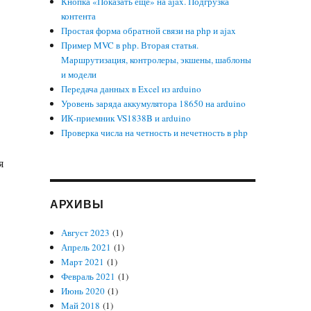
Кнопка «Показать еще» на ajax. Подгрузка
контента
Простая форма обратной связи на php и ajax
Пример MVC в php. Вторая статья.
Маршрутизация, контролеры, экшены, шаблоны
и модели
Передача данных в Excel из arduino
Уровень заряда аккумулятора 18650 на arduino
ИК-приемник VS1838B и arduino
Проверка числа на четность и нечетность в php
я
АРХИВЫ
Август 2023
(1)
Апрель 2021
(1)
Март 2021
(1)
Февраль 2021
(1)
Июнь 2020
(1)
Май 2018
(1)