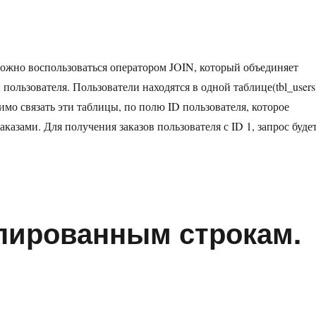
нных
кольких
лиц.
можно воспользоваться оператором JOIN, который объединяет
IN
пользователя. Пользователи находятся в одной таблице(tbl_users
одимо связать эти таблицы, по полю ID пользователя, которое
аказами. Для получения заказов пользователя с ID 1, запрос буде
иц. JOIN»
пированным строкам.