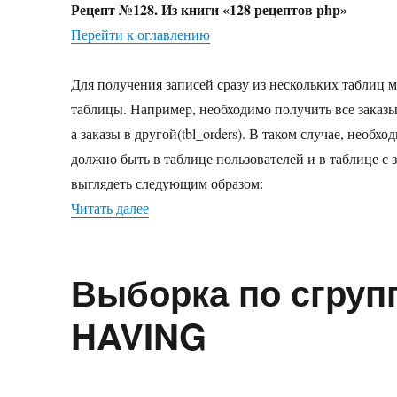
Рецепт №128. Из книги «128 рецептов php»
да
из
Перейти к оглавлению
нес
таб
Для получения записей сразу из нескольких таблиц 
JO
таблицы. Например, необходимо получить все заказы 
а заказы в другой(tbl_orders). В таком случае, необх
должно быть в таблице пользователей и в таблице с з
выглядеть следующим образом:
Читать далее
«Получение данных из нескольких табл
Выборка по сгруп
HAVING