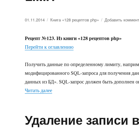
Опубликовано
01.11.2014
Рубрики
Книга «128 рецептов php»
Добавить коммен
Рецепт №123. Из книги «128 рецептов php»
Перейти к оглавлению
Получить данные по определенному лимиту, наприме
модифицированного SQL-запроса для получения дан
данных из БД». SQL-запрос должен быть дополнен оп
Читать далее
«Получение данных с лимитом строк. L
Удаление записи 