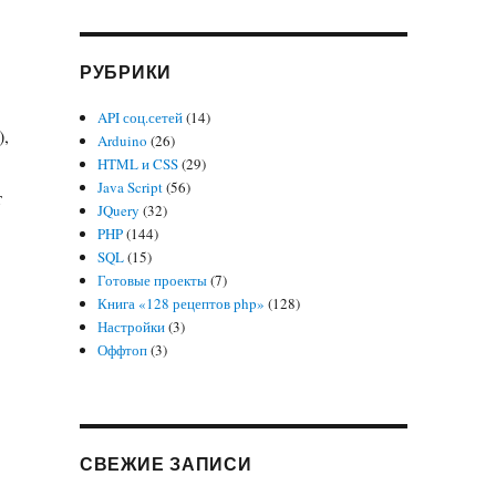
РУБРИКИ
API соц.сетей
(14)
),
Arduino
(26)
HTML и CSS
(29)
Java Script
(56)
т
JQuery
(32)
PHP
(144)
SQL
(15)
Готовые проекты
(7)
Книга «128 рецептов php»
(128)
Настройки
(3)
Оффтоп
(3)
СВЕЖИЕ ЗАПИСИ