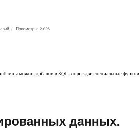
тарий
к
Просмотры: 2 826
записи
Наибольшее
и
наименьшее
значение
в
 таблицы можно, добавив в SQL-запрос две специальные функци
таблице
таблице»
ированных данных.