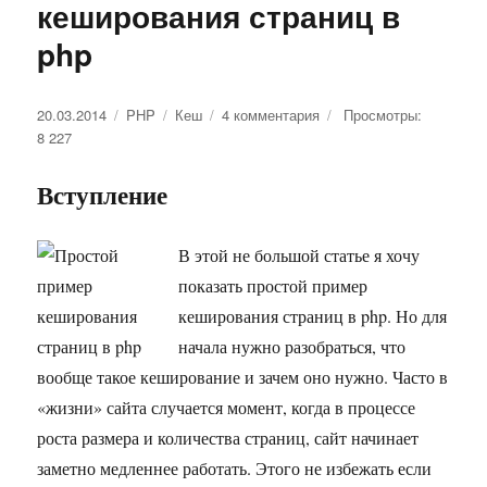
кеширования страниц в
php
Опубликовано
20.03.2014
Рубрики
PHP
Метки
Кеш
4 комментария
к
Просмотры:
8 227
записи
Простой
пример
Вступление
кеширования
страниц
в
В этой не большой статье я хочу
php
показать простой пример
кеширования страниц в php. Но для
начала нужно разобраться, что
вообще такое кеширование и зачем оно нужно. Часто в
«жизни» сайта случается момент, когда в процессе
роста размера и количества страниц, сайт начинает
заметно медленнее работать. Этого не избежать если