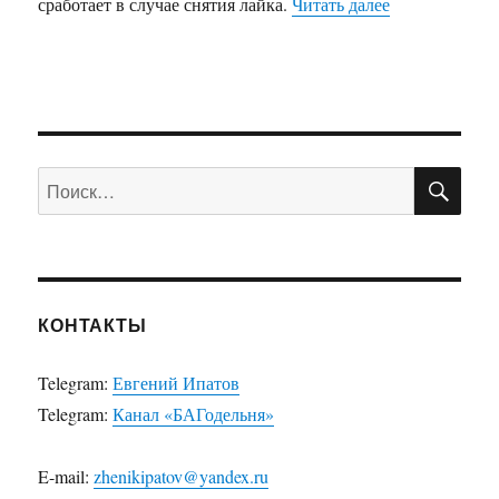
сработает в случае снятия лайка.
Читать далее
«Ловим callba
ПО
Искать:
КОНТАКТЫ
Telegram:
Евгений Ипатов
Telegram:
Канал «БАГодельня»
E-mail:
zhenikipatov@yandex.ru