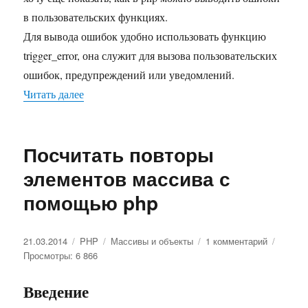
в пользовательских функциях.
Для вывода ошибок удобно использовать функцию
trigger_error, она служит для вызова пользовательских
ошибок, предупреждений или уведомлений.
Читать далее
«Удаление строки из файла с помощью php»
Посчитать повторы
элементов массива с
помощью php
Опубликовано
21.03.2014
Рубрики
PHP
Метки
Массивы и объекты
1 комментарий
к
Просмотры: 6 866
записи
Посчитат
повторы
Введение
элементо