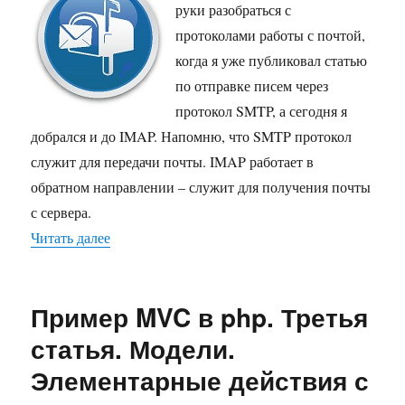
работы
руки разобраться с
с
протоколами работы с почтой,
IMAP
протоколом
когда я уже публиковал статью
в
по отправке писем через
PHP
протокол SMTP, а сегодня я
добрался и до IMAP. Напомню, что SMTP протокол
служит для передачи почты. IMAP работает в
обратном направлении – служит для получения почты
с сервера.
Читать далее
«Управление сайтом через почту. Пример раб
Пример MVC в php. Третья
статья. Модели.
Элементарные действия с