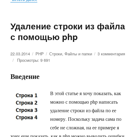
Удаление строки из файла
с помощью php
Опубликовано
22.03.2014
Рубрики
PHP
Метки
Строки
,
Файлы и папки
3 комментария
к
Просмотры: 9 691
запис
Удале
строк
Введение
из
файл
с
В этой статье я хочу показать, как
помо
можно с помощью php написать
php
удаление строки из файла по ее
номеру. Поскольку задача сама по
себе не сложная, на ее примере я
хочу еще показать, как в php можно выводить ошибки