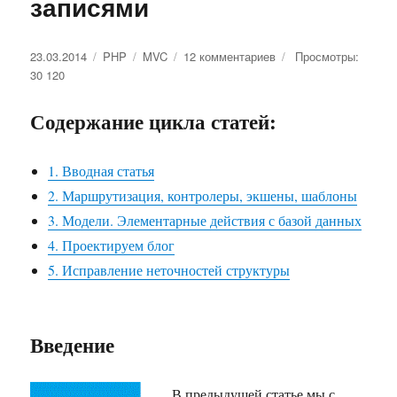
записями
Опубликовано
23.03.2014
Рубрики
PHP
Метки
MVC
12 комментариев
к
Просмотры:
30 120
записи
Пример
MVC
Содержание цикла статей:
в
php.
Третья
1. Вводная статья
статья.
2. Маршрутизация, контролеры, экшены, шаблоны
Модели.
3. Модели. Элементарные действия с базой данных
Элементарные
действия
4. Проектируем блог
с
5. Исправление неточностей структуры
записями
Введение
В предыдущей статье мы с