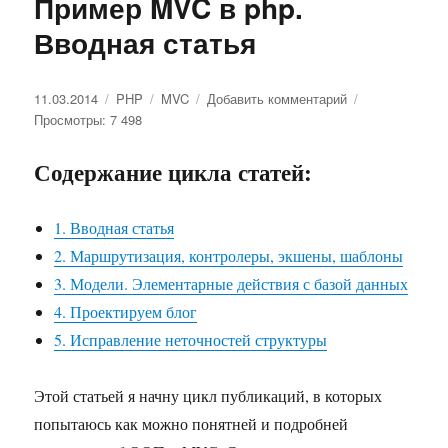
Пример MVC в php.
Вводная статья
Опубликовано
11.03.2014
Рубрики
PHP
Метки
MVC
Добавить комментарий
к
Просмотры: 7 498
записи
Пример
MVC
Содержание цикла статей:
в
php.
Вводная
1. Вводная статья
статья
2. Маршрутизация, контролеры, экшены, шаблоны
3. Модели. Элементарные действия с базой данных
4. Проектируем блог
5. Исправление неточностей структуры
Этой статьей я начну цикл публикаций, в которых
попытаюсь как можно понятней и подробней