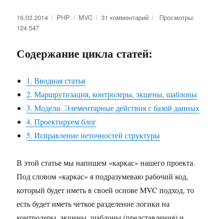
Опубликовано
16.03.2014
Рубрики
PHP
Метки
MVC
31 комментарий
к
Просмотры:
124 547
записи
Пример
MVC
Содержание цикла статей:
в
php.
Вторая
1. Вводная статья
статья.
2. Маршрутизация, контролеры, экшены, шаблоны
Маршрутизация,
3. Модели. Элементарные действия с базой данных
контролеры,
экшены,
4. Проектируем блог
шаблоны
5. Исправление неточностей структуры
и
модели
В этой статье мы напишем «каркас» нашего проекта.
Под словом «каркас» я подразумеваю рабочий код,
который будет иметь в своей основе MVC подход, то
есть будет иметь четкое разделение логики на
контролеры, экшены, шаблоны (представления) и