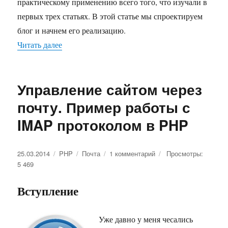
практическому применению всего того, что изучали в
первых трех статьях. В этой статье мы спроектируем
блог и начнем его реализацию.
Читать далее
«Пример MVC в php. Четвертая статья. Проект
Управление сайтом через
почту. Пример работы с
IMAP протоколом в PHP
Опубликовано
25.03.2014
Рубрики
PHP
Метки
Почта
1 комментарий
к
Просмотры:
5 469
записи
Управление
сайтом
Вступление
через
почту.
Пример
Уже давно у меня чесались