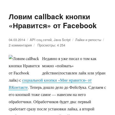
Ловим callback кнопки
«Нравится» от Facebook
Опубликовано
04.03.2014
Рубрики
API соц.сетей
,
Java Script
Метки
Лайки и репосты
2 комментария
к
Просмотры: 4 254
записи
Ловим
Недавно я уже писал о том как
callback
можно «поймать»
кнопки
«Нравится»
действие(поставлен лайк или убран
от
лайк) с
социальной кнопки «Мне нравится» от
Facebook
ВКонтакте
. Теперь дошло дело до Фейсбука. Сделаем с
его кнопкой тоже самое — навесим на него
обработчики. Обработчиков будет два: первый
сработает сразу после установки лайка, а второй