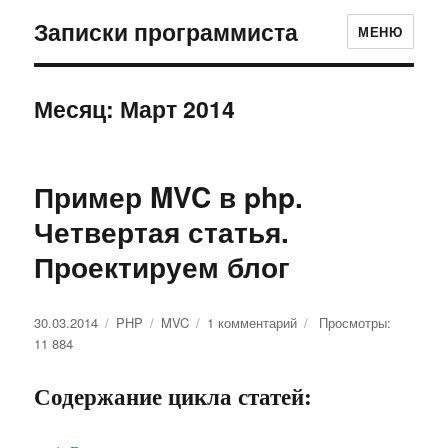
Записки программиста
МЕНЮ
Месяц: Март 2014
Пример MVC в php.
Четвертая статья.
Проектируем блог
Опубликовано
30.03.2014
Рубрики
PHP
Метки
MVC
1 комментарий
к
Просмотры:
11 884
записи
Пример
MVC
Содержание цикла статей:
в
php.