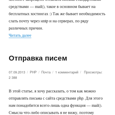
средствами — mail(), такое в основном бывает на
бесплатных хостингах :) Так же бывает необходимость
слать почту через smtp и на серверах, по ряду
различных причин.
Читать далее
«Отправка писем через SMTP с авторизацией 
Отправка писем
Опубликовано
07.09.2013
Рубрики
PHP
Метки
Почта
1 комментарий
к
Просмотры:
2 388
записи
Отправка
писем
В этой статье, я хочу рассказать, о том как можно
отправлять письма с сайта средствами php. Для этого
нам понадобится всего-лишь одна функция — mail().
Смысла что-либо описывать я не вижу, поэтому