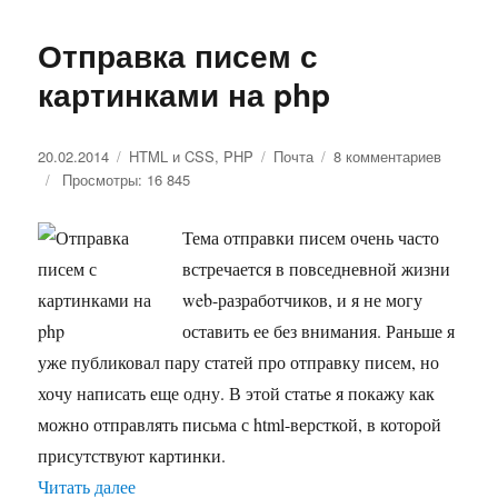
Отправка писем с
картинками на php
Опубликовано
20.02.2014
Рубрики
HTML и CSS
,
PHP
Метки
Почта
8 комментариев
к
Просмотры: 16 845
записи
Отправк
писем
Тема отправки писем очень часто
с
встречается в повседневной жизни
картинк
на
web-разработчиков, и я не могу
php
оставить ее без внимания. Раньше я
уже публиковал пару статей про отправку писем, но
хочу написать еще одну. В этой статье я покажу как
можно отправлять письма с html-версткой, в которой
присутствуют картинки.
Читать далее
«Отправка писем с картинками на php»