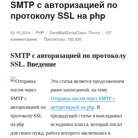
SMTP с авторизацией по
протоколу SSL на php
Опубликовано
02.10.2014
Рубрики
PHP
Метки
SendMailSmtpClass
,
Почта
107
комментариев
к
Просмотры: 192 335
записи
Отправка
SMTP с авторизацией по протоколу
писем
SSL. Введение
через
SMTP
с
Эта статья является продолжением
авторизацией
ранее написанной, на тему
по
протоколу
Отправка писем через SMTP с
SSL
авторизацией на php
. В
на
предыдущей статье я выкладывал
php
исходники класса, который писал
для своих нужд, работа которого заключалась в