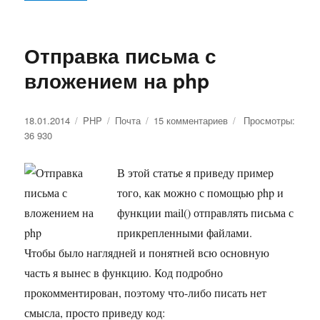
Отправка письма с
вложением на php
Опубликовано
18.01.2014
Рубрики
PHP
Метки
Почта
15 комментариев
к
Просмотры:
36 930
записи
Отправка
письма
В этой статье я приведу пример
с
того, как можно с помощью php и
вложением
на
функции mail() отправлять письма с
php
прикрепленными файлами.
Чтобы было наглядней и понятней всю основную
часть я вынес в функцию. Код подробно
прокомментирован, поэтому что-либо писать нет
смысла, просто приведу код: