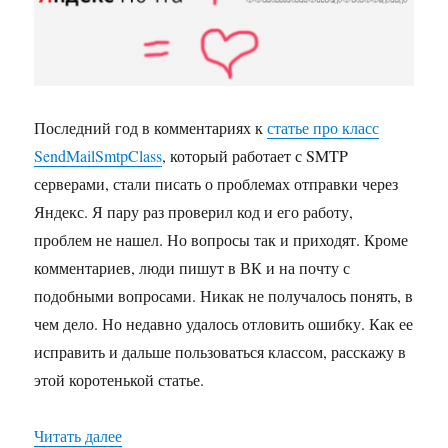
писем
с
помощью
SendMailSmtpClass
и
SMTP
Последний год в комментариях к
статье про класс
Yandex
SendMailSmtpClass
, который работает с SMTP
серверами, стали писать о проблемах отправки через
Яндекс. Я пару раз проверил код и его работу,
проблем не нашел. Но вопросы так и приходят. Кроме
комментариев, люди пишут в ВК и на почту с
подобными вопросами. Никак не получалось понять, в
чем дело. Но недавно удалось отловить ошибку. Как ее
исправить и дальше пользоваться классом, расскажу в
этой коротенькой статье.
Читать далее
«Ошибка отправки писем с помощью SendMail