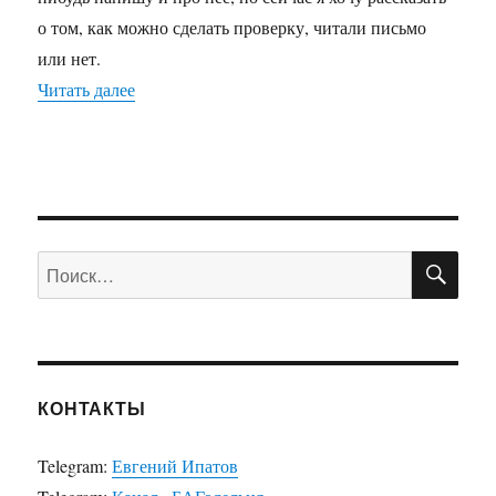
с
помощь
о том, как можно сделать проверку, читали письмо
php
или нет.
Читать далее
«Читали мое письмо или нет? Как проверить 
ПО
Искать:
КОНТАКТЫ
Telegram:
Евгений Ипатов