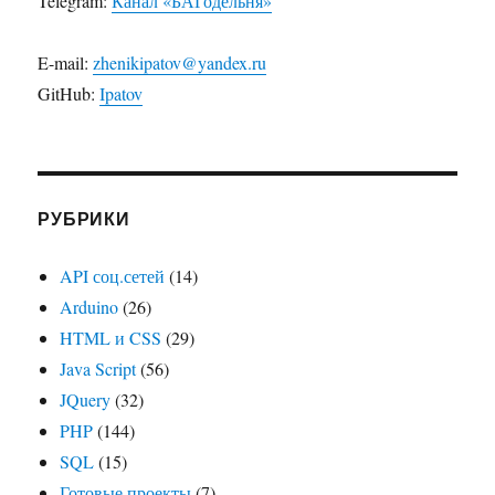
Telegram:
Канал «БАГодельня»
E-mail:
zhenikipatov@yandex.ru
GitHub:
Ipatov
РУБРИКИ
API соц.сетей
(14)
Arduino
(26)
HTML и CSS
(29)
Java Script
(56)
JQuery
(32)
PHP
(144)
SQL
(15)
Готовые проекты
(7)