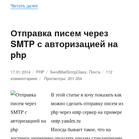
Читать далее
«Отправка письма с вложением на php»
Отправка писем через
SMTP с авторизацией на
php
Опубликовано
17.01.2014
Рубрики
PHP
Метки
SendMailSmtpClass
,
Почта
112
комментариев
к
Просмотры: 201 354
записи
Отправка
В этой статье я хочу показать как
писем
можно сделать отправку писем из
через
SMTP
php через smtp сервер на примере
с
smtp.yandex.ru
авторизацией
Иногда бывает такое, что на
на
php
хостинге запрещено отсылать письма стандартными