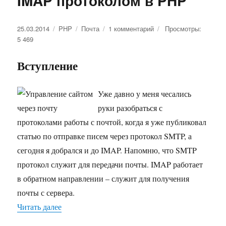
IMAP протоколом в PHP
Опубликовано
25.03.2014
Рубрики
PHP
Метки
Почта
1 комментарий
к
Просмотры:
5 469
записи
Управление
сайтом
Вступление
через
почту.
Пример
Уже давно у меня чесались
работы
руки разобраться с
с
протоколами работы с почтой, когда я уже публиковал
IMAP
протоколом
статью по отправке писем через протокол SMTP, а
в
сегодня я добрался и до IMAP. Напомню, что SMTP
PHP
протокол служит для передачи почты. IMAP работает
в обратном направлении – служит для получения
почты с сервера.
Читать далее
«Управление сайтом через почту. Пример раб