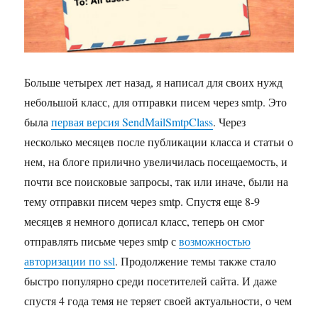
через
smtp
с
авторизацией
по
Больше четырех лет назад, я написал для своих нужд
протоколу
SSL
небольшой класс, для отправки писем через smtp. Это
на
была
первая версия SendMailSmtpClass
. Через
php
несколько месяцев после публикации класса и статьи о
нем, на блоге прилично увеличилась посещаемость, и
почти все поисковые запросы, так или иначе, были на
тему отправки писем через smtp. Спустя еще 8-9
месяцев я немного дописал класс, теперь он смог
отправлять письме через smtp с
возможностью
авторизации по ssl
. Продолжение темы также стало
быстро популярно среди посетителей сайта. И даже
спустя 4 года темя не теряет своей актуальности, о чем