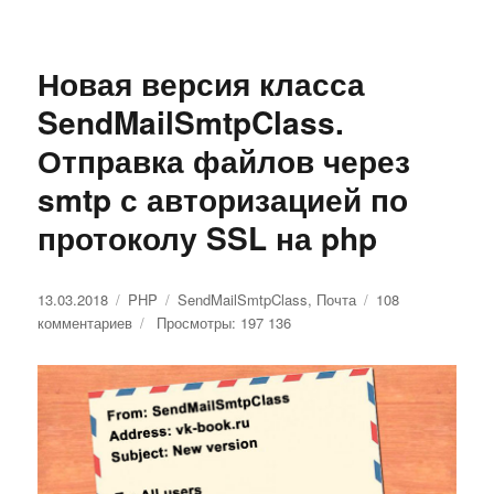
Новая версия класса
SendMailSmtpClass.
Отправка файлов через
smtp с авторизацией по
протоколу SSL на php
Опубликовано
13.03.2018
Рубрики
PHP
Метки
SendMailSmtpClass
,
Почта
108
комментариев
к
Просмотры: 197 136
записи
Новая
версия
класса
SendMailSmtpClass.
Отправка
файлов