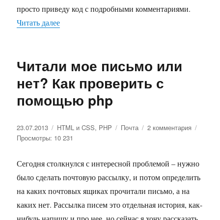
просто приведу код с подробными комментариями.
Читать далее
«Отправка писем»
Читали мое письмо или
нет? Как проверить с
помощью php
Опубликовано
23.07.2013
Рубрики
HTML и CSS
,
PHP
Метки
Почта
2 комментария
к
Просмотры: 10 231
записи
Читали
мое
Сегодня столкнулся с интересной проблемой – нужно
письмо
было сделать почтовую рассылку, и потом определить
или
нет?
на каких почтовых ящиках прочитали письмо, а на
Как
каких нет. Рассылка писем это отдельная история, как-
проверит
нибудь напишу и про нее, но сейчас я хочу рассказать