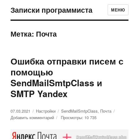
Записки программиста
МЕНЮ
Метка: Почта
Ошибка отправки писем с
помощью
SendMailSmtpClass и
SMTP Yandex
Опубликовано
07.03.2021
Рубрики
Настройки
Метки
SendMailSmtpClass
,
Почта
Добавить комментарий
к
Просмотры: 10 735
записи
Ошибка
отправки