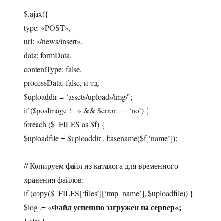
$.ajax({
type: «POST»,
url: «/news/insert»,
data: formData,
contentType: false,
processData: false, и тд.
$uploaddir = ‘assets/uploads/img/’;
if ($posImage != » && $error == ‘no’) {
foreach ($_FILES as $f) {
$uploadfile = $uploaddir . basename($f[‘name’]);
// Копируем файл из каталога для временного
хранения файлов:
if (copy($_FILES[‘files’][‘tmp_name’], $uploadfile)) {
Файл успешно загружен на сервер
«;
$log .= «
} else {