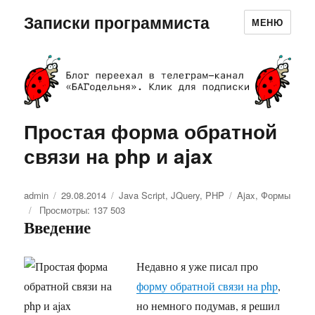
Записки программиста
МЕНЮ
Простая форма обратной
связи на php и ajax
Автор
admin
Опубликовано
29.08.2014
Рубрики
Java Script
,
JQuery
,
PHP
Метки
Ajax
,
Формы
Просмотры: 137 503
Введение
Недавно я уже писал про
форму обратной связи на php
,
но немного подумав, я решил