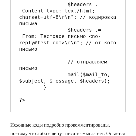
		$headers .= 
"Content-type: text/html; 
charset=utf-8\r\n"; // кодировка 
письма

		$headers .= 
"From: Тестовое письмо <no-
reply@test.com>\r\n"; // от кого 
письмо

		// отправляем 
письмо 

		mail($mail_to, 
$subject, $message, $headers);

	}

Исходные коды подробно прокомментированы,
поэтому что либо еще тут писать смысла нет. Остается