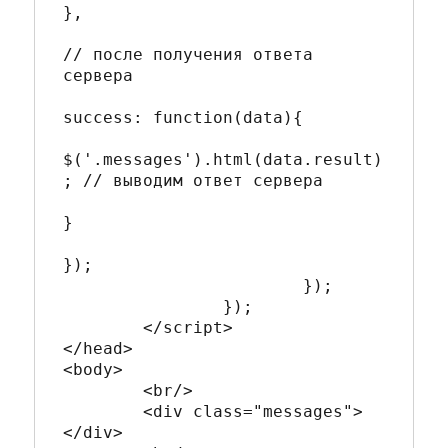
},

// после получения ответа 
сервера

success: function(data){

$('.messages').html(data.result)
; // выводим ответ сервера

}

});

			});

		});

	</script>

</head>

<body>

	<br/>

	<div class="messages">
</div>
