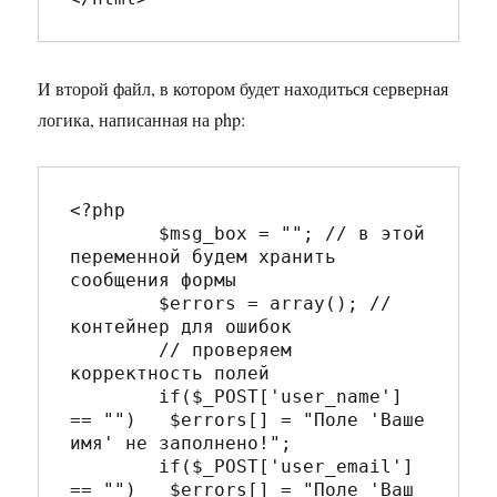
И второй файл, в котором будет находиться серверная
логика, написанная на php:
<?php

	$msg_box = ""; // в этой 
переменной будем хранить 
сообщения формы

	$errors = array(); // 
контейнер для ошибок

	// проверяем 
корректность полей

	if($_POST['user_name'] 
== "") 	 $errors[] = "Поле 'Ваше 
имя' не заполнено!";

	if($_POST['user_email'] 
== "") 	 $errors[] = "Поле 'Ваш 