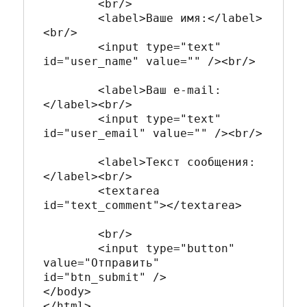
	<br/>

	<label>Ваше имя:</label>
<br/>

	<input type="text" 
id="user_name" value="" /><br/>

	<label>Ваш e-mail:
</label><br/>

	<input type="text" 
id="user_email" value="" /><br/>

	<label>Текст сообщения:
</label><br/>

	<textarea 
id="text_comment"></textarea>

	<br/>

	<input type="button" 
value="Отправить" 
id="btn_submit" />		

</body>
