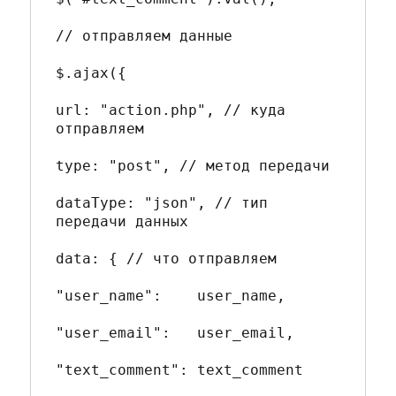
// отправляем данные

$.ajax({

url: "action.php", // куда 
отправляем

type: "post", // метод передачи

dataType: "json", // тип 
передачи данных

data: { // что отправляем

"user_name": 	user_name,

"user_email": 	user_email,

"text_comment": text_comment
