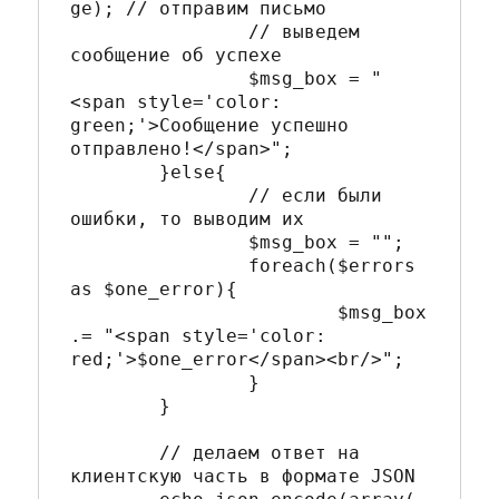
ge); // отправим письмо

		// выведем 
сообщение об успехе

		$msg_box = "
<span style='color: 
green;'>Сообщение успешно 
отправлено!</span>";

	}else{

		// если были 
ошибки, то выводим их

		$msg_box = "";

		foreach($errors 
as $one_error){

			$msg_box 
.= "<span style='color: 
red;'>$one_error</span><br/>";

		}

	}

	// делаем ответ на 
клиентскую часть в формате JSON
