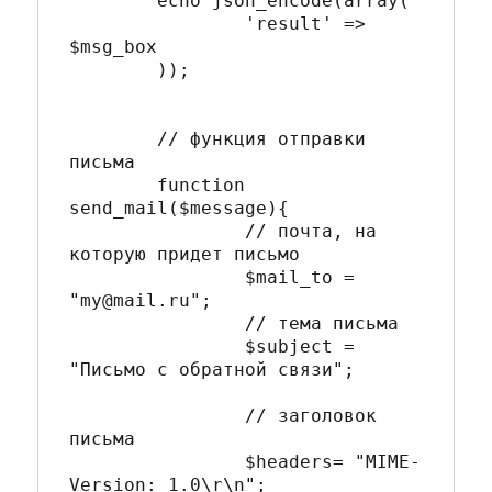
	echo json_encode(array(

		'result' => 
$msg_box

	));

	// функция отправки 
письма

	function 
send_mail($message){

		// почта, на 
которую придет письмо

		$mail_to = 
"my@mail.ru"; 

		// тема письма

		$subject = 
"Письмо с обратной связи";

		// заголовок 
письма

		$headers= "MIME-
Version: 1.0\r\n";
