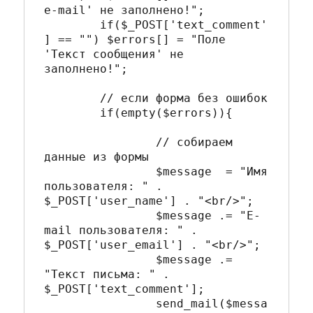
e-mail' не заполнено!";

	if($_POST['text_comment'
] == "") $errors[] = "Поле 
'Текст сообщения' не 
заполнено!";

	// если форма без ошибок

	if(empty($errors)){		
		// собираем 
данные из формы

		$message  = "Имя 
пользователя: " . 
$_POST['user_name'] . "<br/>";

		$message .= "E-
mail пользователя: " . 
$_POST['user_email'] . "<br/>";

		$message .= 
"Текст письма: " . 
$_POST['text_comment'];		

		send_mail($messa