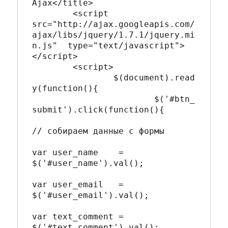
Ajax</title>

	<script 
src="http://ajax.googleapis.com/
ajax/libs/jquery/1.7.1/jquery.mi
n.js"  type="text/javascript">
</script>

	<script>

		$(document).read
y(function(){

			$('#btn_
submit').click(function(){

// собираем данные с формы

var user_name 	 = 
$('#user_name').val();

var user_email 	 = 
$('#user_email').val();

var text_comment = 
$('#text_comment').val();
