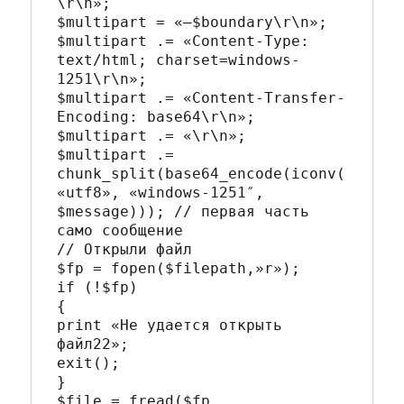
\r\n»;

$multipart = «—$boundary\r\n»;

$multipart .= «Content-Type: 
text/html; charset=windows-
1251\r\n»;

$multipart .= «Content-Transfer-
Encoding: base64\r\n»;

$multipart .= «\r\n»;

$multipart .= 
chunk_split(base64_encode(iconv(
«utf8», «windows-1251″, 
$message))); // первая часть 
само сообщение

// Открыли файл

$fp = fopen($filepath,»r»);

if (!$fp)

{

print «Не удается открыть 
файл22»;

exit();

}

$file = fread($fp, 