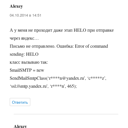
Alexey
:
04.10.2014 в 14:51
А у меня не проходит даже этап HELO при отправке
через яндекс…
Письмо не отправлено. Ошибка: Error of command
sending: HELO
класс вызываю так:
$mailSMTP = new
SendMailSmtpClass(‘r****n@yandex.ru’, ‘c*****z’,
‘ssl://smtp.yandex.ru’, ‘r****n’, 465);
Ответить
Alexey
: