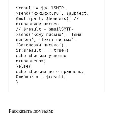
$result = $mailSMTP-
>send(‘xxx@xxx.ru’, $subject, 
$multipart, $headers); // 
отправляем письмо

// $result = $mailSMTP-
>send(‘Кому письмо’, ‘Тема 
письма’, ‘Текст письма’, 
‘Заголовки письма’);

if($result === true){

echo «Письмо успешно 
отправлено»;

}else{

echo «Письмо не отправлено. 
Ошибка: » . $result;

Рассказать друзьям: