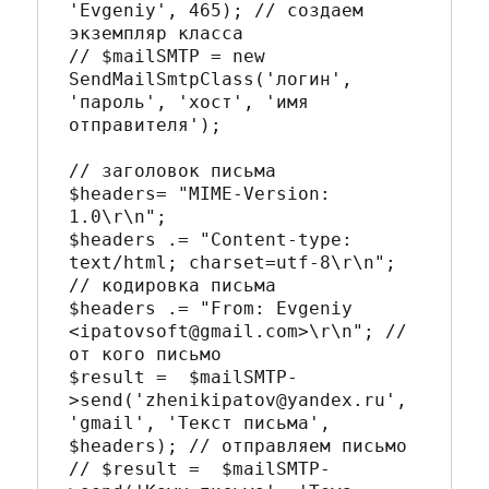
'Evgeniy', 465); // создаем 
экземпляр класса

// $mailSMTP = new 
SendMailSmtpClass('логин', 
'пароль', 'хост', 'имя 
отправителя');

// заголовок письма

$headers= "MIME-Version: 
1.0\r\n";

$headers .= "Content-type: 
text/html; charset=utf-8\r\n"; 
// кодировка письма

$headers .= "From: Evgeniy 
<ipatovsoft@gmail.com>\r\n"; // 
от кого письмо

$result =  $mailSMTP-
>send('zhenikipatov@yandex.ru', 
'gmail', 'Текст письма', 
$headers); // отправляем письмо

// $result =  $mailSMTP-