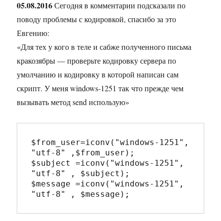
05.08.2016
Сегодня в комментарии подсказали по
поводу проблемы с кодировкой, спасибо за это
Евгению:
«Для тех у кого в теле и сабже полученного письма
кракозябры — проверьте кодировку сервера по
умолчанию и кодировку в которой написан сам
скрипт. У меня windows-1251 так что прежде чем
вызывать метод send использую»
$from_user=iconv("windows-1251", 
"utf-8" ,$from_user);

$subject =iconv("windows-1251", 
"utf-8" , $subject);

$message =iconv("windows-1251", 