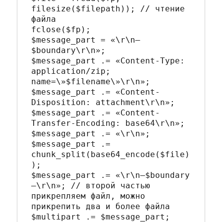
filesize($filepath)); // чтение 
файла

fclose($fp);

$message_part = «\r\n—
$boundary\r\n»;

$message_part .= «Content-Type: 
application/zip; 
name=\»$filename\»\r\n»;

$message_part .= «Content-
Disposition: attachment\r\n»;

$message_part .= «Content-
Transfer-Encoding: base64\r\n»;

$message_part .= «\r\n»;

$message_part .= 
chunk_split(base64_encode($file)
);

$message_part .= «\r\n—$boundary
—\r\n»; // второй частью 
прикрепляем файл, можно 
прикрепить два и более файла

$multipart .= $message_part;
