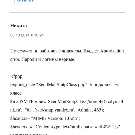
Никита
:
08.10.2014 в 10:24
Почему-то не работает с яндексом. Выдает Autorization
error. Пароли и логины верные.
<?php
require_once "SendMailSmtpClass.php"; // подключаем
класс
$mailSMTP = new SendMailSmtpClass('noreply@citymall-
nk.ru', '###', 'ssl://smtp.yandex.ru', 'Admin', 465);
$headers= "MIME-Version: 1.0\r\n";
$headers .= "Content-type: text/html; charset=utf-8\r\n"; //
кодировка письма