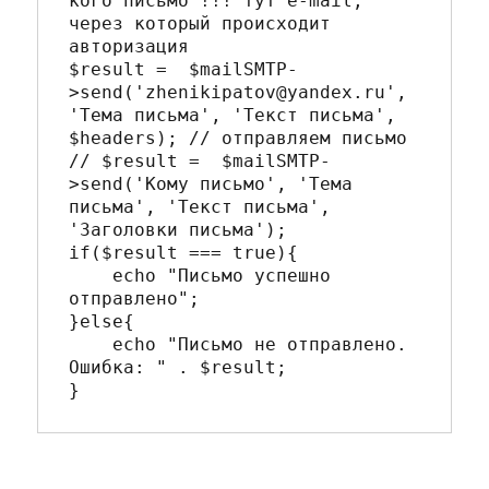
кого письмо !!! тут e-mail, 
через который происходит 
авторизация

$result =  $mailSMTP-
>send('zhenikipatov@yandex.ru', 
'Тема письма', 'Текст письма', 
$headers); // отправляем письмо

// $result =  $mailSMTP-
>send('Кому письмо', 'Тема 
письма', 'Текст письма', 
'Заголовки письма');

if($result === true){

    echo "Письмо успешно 
отправлено";

}else{

    echo "Письмо не отправлено. 
Ошибка: " . $result;
