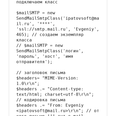
подключаем класс

$mailSMTP = new 
SendMailSmtpClass('ipatovsoft@ma
il.ru', '****', 
'ssl://smtp.mail.ru', 'Evgeniy', 
465); // создаем экземпляр 
класса

// $mailSMTP = new 
SendMailSmtpClass('логин', 
'пароль', 'хост', 'имя 
отправителя');

// заголовок письма

$headers= "MIME-Version: 
1.0\r\n";

$headers .= "Content-type: 
text/html; charset=utf-8\r\n"; 
// кодировка письма

$headers .= "From: Evgeniy 
<ipatovsoft@mail.ru>\r\n"; // от 