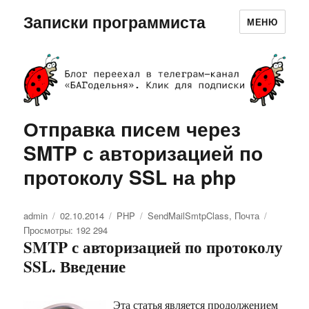
Записки программиста
МЕНЮ
Отправка писем через
SMTP с авторизацией по
протоколу SSL на php
Автор
admin
Опубликовано
02.10.2014
Рубрики
PHP
Метки
SendMailSmtpClass
,
Почта
Просмотры: 192 294
SMTP с авторизацией по протоколу
SSL. Введение
Эта статья является продолжением