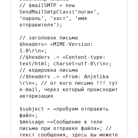
// $mailSMTP = new 
SendMailSmtpClass(‘логин’, 
‘пароль’, ‘хост’, ‘имя 
отправителя’);

// заголовок письма

$headers= «MIME-Version: 
1.0\r\n»;

//$headers .= «Content-type: 
text/html; charset=utf-8\r\n»; 
// кодировка письма

//$headers .= «From: Anjelika 
\r\n»; // от кого письмо !!! тут 
e-mail, через который происходит 
авторизация

$subject = «пробуем отправить 
файл»;

$message =»Сообщение в теле 
письма при отправке файла»; // 
текст сообщения, здесь вы можете 