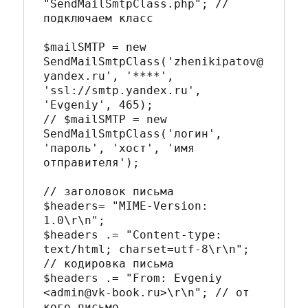
"SendMailSmtpClass.php"; // 
подключаем класс

$mailSMTP = new 
SendMailSmtpClass('zhenikipatov@
yandex.ru', '****', 
'ssl://smtp.yandex.ru', 
'Evgeniy', 465);

// $mailSMTP = new 
SendMailSmtpClass('логин', 
'пароль', 'хост', 'имя 
отправителя');

// заголовок письма

$headers= "MIME-Version: 
1.0\r\n";

$headers .= "Content-type: 
text/html; charset=utf-8\r\n"; 
// кодировка письма

$headers .= "From: Evgeniy 
<admin@vk-book.ru>\r\n"; // от 
кого письмо
