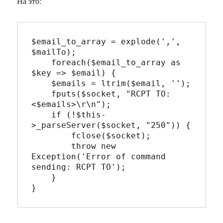
На это:
$email_to_array = explode(',', 
$mailTo);

    foreach($email_to_array as 
$key => $email) {

    $emails = ltrim($email, '');

    fputs($socket, "RCPT TO: 
<$emails>\r\n");

    if (!$this-
>_parseServer($socket, "250")) {

        fclose($socket);

        throw new 
Exception('Error of command 
sending: RCPT TO');

    }
