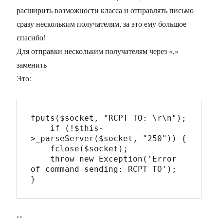
расширить возможности класса и отправлять письмо
сразу нескольким получателям, за это ему большое
спасибо!
Для отправки нескольким получателям через «,»
заменить
Это:
fputs($socket, "RCPT TO: \r\n");

    if (!$this-
>_parseServer($socket, "250")) {

    fclose($socket);

    throw new Exception('Error 
of command sending: RCPT TO');
