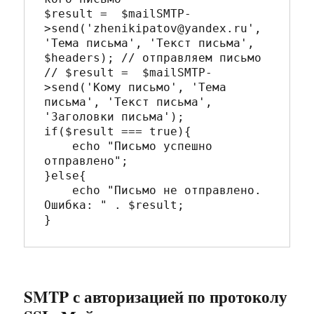
$result =  $mailSMTP-
>send('zhenikipatov@yandex.ru', 
'Тема письма', 'Текст письма', 
$headers); // отправляем письмо

// $result =  $mailSMTP-
>send('Кому письмо', 'Тема 
письма', 'Текст письма', 
'Заголовки письма');

if($result === true){

    echo "Письмо успешно 
отправлено";

}else{

    echo "Письмо не отправлено. 
Ошибка: " . $result;

SMTP с авторизацией по протоколу