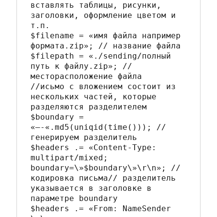
вставлять таблицы, рисунки, 
заголовки, оформление цветом и 
т.п.

$filename = «имя файла например 
формата.zip»; // название файла

$filepath = «./sending/полный 
путь к файлу.zip»; // 
месторасположение файла

//исьмо с вложением состоит из 
нескольких частей, которые 
разделяются разделителем

$boundary = 
«—-«.md5(uniqid(time())); // 
генерируем разделитель

$headers .= «Content-Type: 
multipart/mixed; 
boundary=\»$boundary\»\r\n»; // 
кодировка письма// разделитель 
указывается в заголовке в 
параметре boundary

$headers .= «From: NameSender 