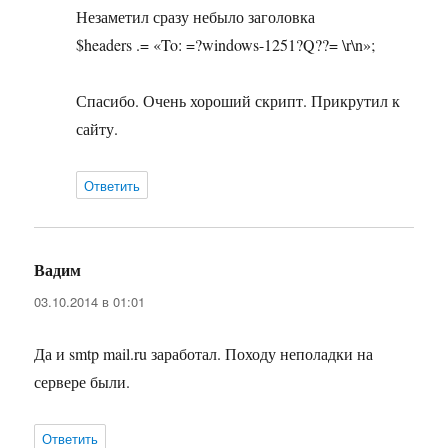
Незаметил сразу небыло заголовка
$headers .= «To: =?windows-1251?Q??= \r\n»;
Спасибо. Очень хороший скрипт. Прикрутил к
сайту.
Ответить
Вадим
:
03.10.2014 в 01:01
Да и smtp mail.ru заработал. Походу неполадки на
сервере были.
Ответить