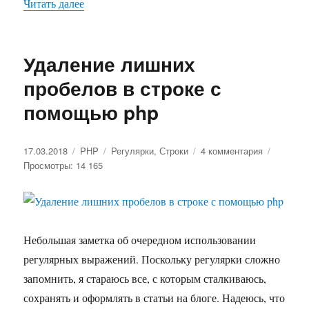
Читать далее
«Подсчет репостов сайта в социальных сетях 
Удаление лишних
пробелов в строке с
помощью php
Опубликовано
17.03.2018
Рубрики
PHP
Метки
Регулярки
,
Строки
4 комментария
к
Просмотры: 14 165
записи
Удаление
лишних
пробелов
в
строке
Небольшая заметка об очередном использовании
с
регулярных выражений. Поскольку регулярки сложно
помощью
запомнить, я стараюсь все, с которым сталкиваюсь,
php
сохранять и оформлять в статьи на блоге. Надеюсь, что