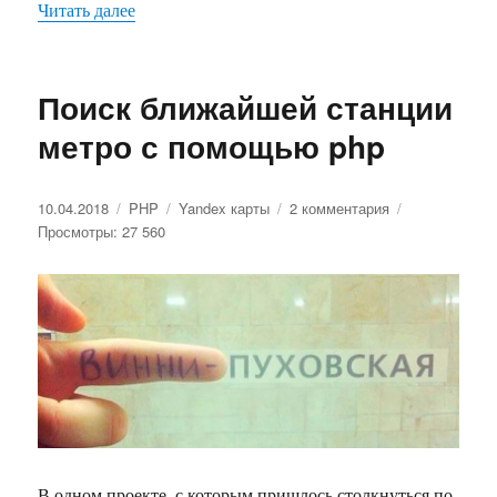
Читать далее
«Отправка запроса через прокси-сервер с по
Поиск ближайшей станции
метро с помощью php
Опубликовано
10.04.2018
Рубрики
PHP
Метки
Yandex карты
2 комментария
к
Просмотры: 27 560
записи
Поиск
ближайшей
станции
метро
с
помощью
php
В одном проекте, с которым пришлось столкнуться по