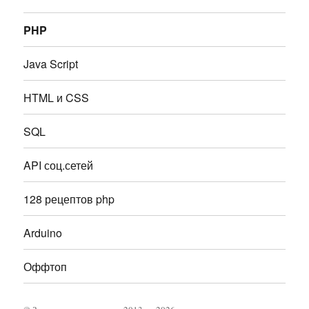
PHP
Java Script
HTML и CSS
SQL
API соц.сетей
128 рецептов php
Arduino
Оффтоп