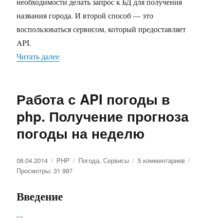
необходимости делать запрос к БД для получения
названия города. И второй способ — это
воспользоваться сервисом, который предоставляет
API.
Читать далее
«Работа с Гео-IP API в php. Определение города
Работа с API погоды в
php. Получение прогноза
погоды на неделю
Опубликовано
08.04.2014
Рубрики
PHP
Метки
Погода
,
Сервисы
5 комментариев
к
Просмотры: 31 997
записи
Работа
с
Введение
API
погоды