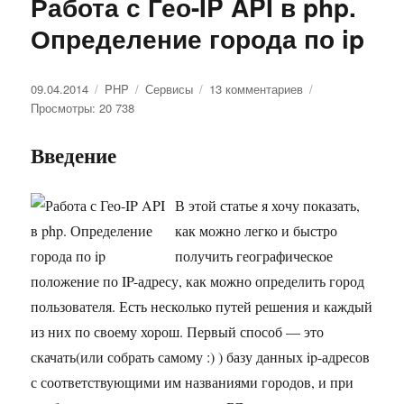
Работа с Гео-IP API в php.
Определение города по ip
Опубликовано
09.04.2014
Рубрики
PHP
Метки
Сервисы
13 комментариев
к
Просмотры: 20 738
записи
Работа
с
Введение
Гео-
IP
API
В этой статье я хочу показать,
в
как можно легко и быстро
php.
получить географическое
Определение
города
положение по IP-адресу, как можно определить город
по
пользователя. Есть несколько путей решения и каждый
ip
из них по своему хорош. Первый способ — это
скачать(или собрать самому :) ) базу данных ip-адресов
с соответствующими им названиями городов, и при