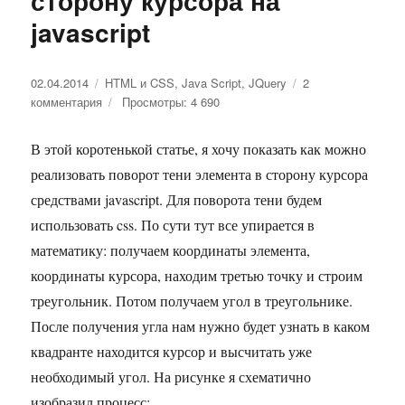
сторону курсора на
javascript
Опубликовано
02.04.2014
Рубрики
HTML и CSS
,
Java Script
,
JQuery
2
комментария
к
Просмотры: 4 690
записи
Поворот
В этой коротенькой статье, я хочу показать как можно
тени
реализовать поворот тени элемента в сторону курсора
элемента
в
средствами javascript. Для поворота тени будем
сторону
использовать css. По сути тут все упирается в
курсора
математику: получаем координаты элемента,
на
javascript
координаты курсора, находим третью точку и строим
треугольник. Потом получаем угол в треугольнике.
После получения угла нам нужно будет узнать в каком
квадранте находится курсор и высчитать уже
необходимый угол. На рисунке я схематично
изобразил процесс: