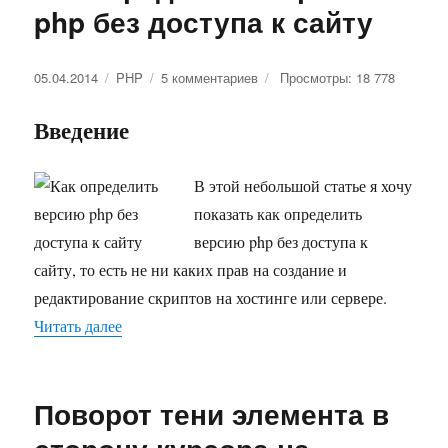
php без доступа к сайту
Опубликовано
05.04.2014
Рубрики
PHP
5 комментариев
к
Просмотры: 18 778
записи
Как
Введение
определить
версию
php
В этой небольшой статье я хочу
без
показать как определить
доступа
версию php без доступа к
к
сайту
сайту, то есть не ни каких прав на создание и
редактирование скриптов на хостинге или сервере.
Читать далее
«Как определить версию php без доступа к сай
Поворот тени элемента в