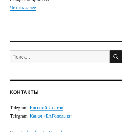
Читать далее
«Поворот тени элемента в сторону курсора на j
ПО
Искать:
КОНТАКТЫ
Telegram:
Евгений Ипатов
Telegram:
Канал «БАГодельня»