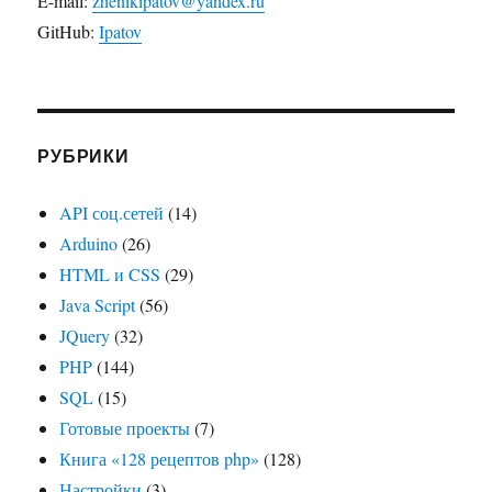
E-mail:
zhenikipatov@yandex.ru
GitHub:
Ipatov
РУБРИКИ
API соц.сетей
(14)
Arduino
(26)
HTML и CSS
(29)
Java Script
(56)
JQuery
(32)
PHP
(144)
SQL
(15)
Готовые проекты
(7)
Книга «128 рецептов php»
(128)
Настройки
(3)