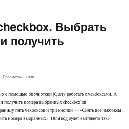
checkbox. Выбрать
 и получить
Просмотры: 6 398
аписи
ример
но с помощью библиотеки jQuery работать с чекбоксами. А
аботы
 и получить номера выбранных checkbox`ов.
heckbox.
траницу пять чекбоксов и три кнопки — «Снять все чекбоксы»,
ыбрать
ть номера выбранных». Html код будет выглядеть так:
се,
тменить
ckbox. Выбрать все, отменить все и получить выбранные»