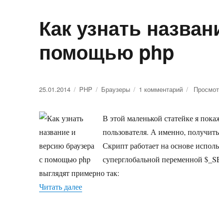
Как узнать назван
помощью php
Опубликовано
25.01.2014
Рубрики
PHP
Метки
Браузеры
1 комментарий
к
Просмот
записи
Как
В этой маленькой статейке я пок
узнать
название
пользователя. А именно, получить
и
Скрипт работает на основе исполь
версию
суперглобальной переменной $
браузера
с
выглядят примерно так:
помощью
Читать далее
«Как узнать название и версию браузер
php