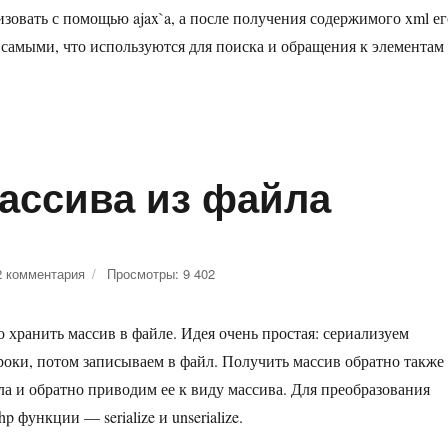
зовать с помощью ajax`a, а после получения содержимого xml ег
е самыми, что используются для поиска и обращения к элементам
ю
Query»
массива из файла
2 комментария
к
Просмотры: 9 402
записи
Запись
о хранить массив в файле. Идея очень простая: сериализуем
и
чтение
роки, потом записываем в файл. Получить массив обратно также
массива
а и обратно приводим ее к виду массива. Для преобразования
из
p функции — serialize и unserialize.
файла