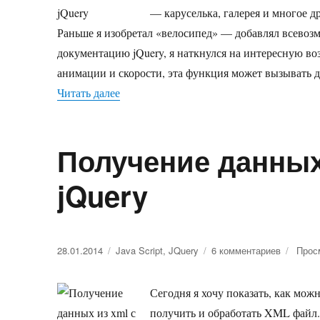
— каруселька, галерея и многое д
Раньше я изобретал «велосипед» — добавлял всевозм
документацию jQuery, я наткнулся на интересную во
анимации и скорости, эта функция может вызывать 
Читать далее
«Как дождаться окончания анимации в j
Получение данных
jQuery
Опубликовано
28.01.2014
Рубрики
Java Script
,
JQuery
6 комментариев
к
Прос
записи
Получен
Сегодня я хочу показать, как мож
данных
из
получить и обработать XML файл