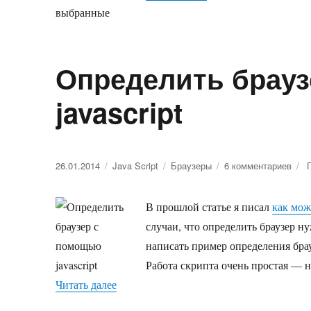
в
и
п
в
Определить брау
javascript
Опубликовано
26.01.2014
Рубрики
Java Script
Метки
Браузеры
6 комментариев
к
запи
Опр
В прошлой статье я писал
как мож
брау
с
случаи, что определить браузер ну
пом
написать пример определения брау
java
Работа скрипта очень простая — н
Читать далее
«Определить браузер с помощью javascri