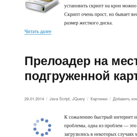
време
установить скрипт на крон можно
файло
Скрипт очень прост, но бывает ве
размер жесткого диска.
Читать далее
«Скрипт для удаления временных файл
Прелоадер на мес
подгруженной кар
Опубликовано
29.01.2014
Рубрики
Java Script
,
JQuery
Метки
Картинки
Добавить ко
К сожалению быстрый интернет им
проблемы, одна из проблем — это
загрузились в некоторых случаях м