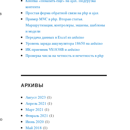
Кнопка «Показать еще» на ajax. Подгрузка
контента
в
Простая форма обратной связи на php и ajax
Пример MVC в php. Вторая статья.
Маршрутизация, контролеры, экшены, шаблоны
и модели
Передача данных в Excel из arduino
Уровень заряда аккумулятора 18650 на arduino
ИК-приемник VS1838B и arduino
Проверка числа на четность и нечетность в php
АРХИВЫ
Август 2023
(1)
Апрель 2021
(1)
Март 2021
(1)
Февраль 2021
(1)
но
Июнь 2020
(1)
Май 2018
(1)