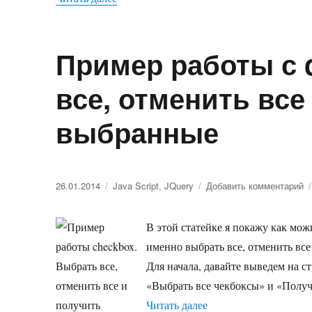
Пример работы с 
все, отменить все
выбранные
Опубликовано
26.01.2014
Рубрики
Java Script
,
JQuery
Добавить комментарий
к
з
П
В этой статейке я покажу как мож
р
с
именно выбрать все, отменить все
c
Для начала, давайте выведем на с
В
«Выбрать все чекбоксы» и «Получи
в
о
Читать далее
«Пример работы с che