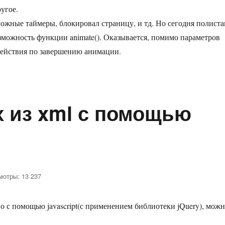
в
ругое.
jQuery
ожные таймеры, блокировал страницу, и тд. Но сегодня полиста
зможность функции animate(). Оказывается, помимо параметров
действия по завершению анимации.
Query»
 из xml с помощью
мотры: 13 237
ие
но с помощью javascript(с применением библиотеки jQuery), мож
.