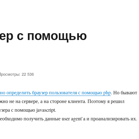
се
олучить
ыбранные
зер с помощью
Просмотры: 22 536
си
еделить
но определить браузер пользователя с помощью php
. Но бывают
зер
жно не на сервере, а на стороне клиента. Поэтому я решил
ощью
зера с помощью javascript.
script
еобходимо получить данные user agent`a и проанализировать их.
pt»