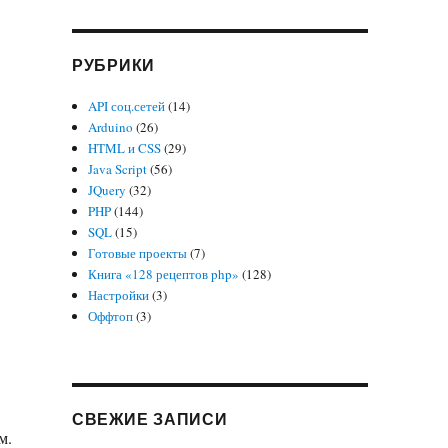
РУБРИКИ
API соц.сетей
(14)
Arduino
(26)
HTML и CSS
(29)
Java Script
(56)
JQuery
(32)
PHP
(144)
SQL
(15)
Готовые проекты
(7)
Книга «128 рецептов php»
(128)
Настройки
(3)
Оффтоп
(3)
СВЕЖИЕ ЗАПИСИ
м.