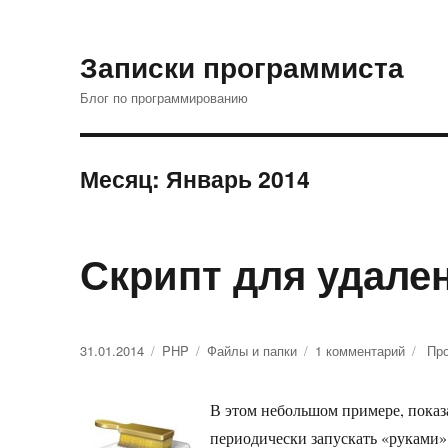
Записки программиста
Блог по программированию
Месяц: Январь 2014
Скрипт для удале
Опубликовано
31.01.2014
Рубрики
PHP
Метки
Файлы и папки
1 комментарий
к
Про
записи
Скрипт
В этом небольшом примере, показ
для
удале
периодически запускать «руками» 