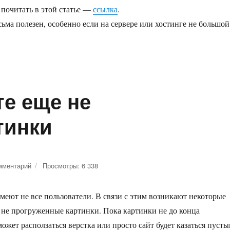
нных
 почитать в этой статье —
ссылка
.
в
сьма полезен, особенно если на сервере или хостинге не большой
ов»
те еще не
тинки
мментарий
к
Просмотры: 6 338
записи
Прелоадер
еют не все пользователи. В связи с этим возникают некоторые
на
месте
 не прогруженные картинки. Пока картинки не до конца
еще
ожет расползаться верстка или просто сайт будет казаться пусты