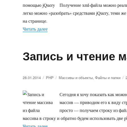
xml
Получение xml-файла можно реали
с
легко можно «разобрать» средствами jQuery, теми ж
помощь
jQuery
на странице.
Читать далее
«Получение данных из xml с помощью j
Запись и чтение 
Опубликовано
28.01.2014
Рубрики
PHP
Метки
Массивы и объекты
,
Файлы и папки
Сегодня я хочу показать как можн
массив — приводим его к виду ст
просто — получаем строку из файл
массива в строку и обратно будем использовать две ph
Читать далее
«Запись и чтение массива из файла»