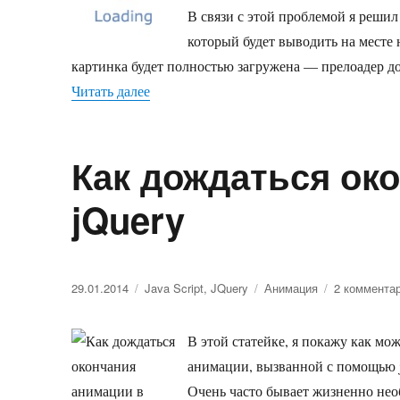
В связи с этой проблемой я реши
который будет выводить на месте
картинка будет полностью загружена — прелоадер до
Читать далее
«Прелоадер на месте еще не подгружен
Как дождаться ок
jQuery
Опубликовано
29.01.2014
Рубрики
Java Script
,
JQuery
Метки
Анимация
2 коммента
В этой статейке, я покажу как мо
анимации, вызванной с помощью j
Очень часто бывает жизненно нео