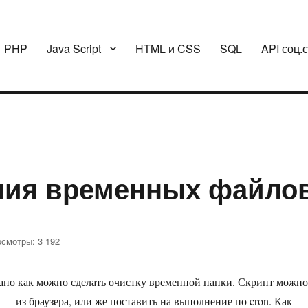
PHP
Java Script
HTML и CSS
SQL
API соц.
ния временных файло
смотры: 3 192
ано как можно сделать очистку временной папки. Скрипт можн
ния
— из браузера, или же поставить на выполнение по cron. Как