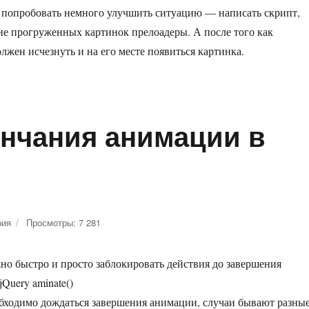
не
л попробовать немного улучшить ситуацию — написать скрипт,
подгруженной
картинки
 не прогруженных картинок прелоадеры. А после того как
лжен исчезнуть и на его месте появиться картинка.
ной картинки»
ончания анимации в
рия
к
Просмотры: 7 281
записи
Как
жно быстро и просто заблокировать действия до завершения
дождаться
окончания
Query aminate()
анимации
бходимо дождаться завершения анимации, случаи бывают разны