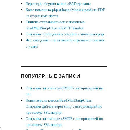
Переезд в telegram-канал «БАГодельня»
Как с помощью php и ImageMagick разбить PDF
на отдельные листы
Ошибка отправки писем с помощью
SendMailSmtpClass и SMTP Yandex
Отправка сообщений в telegram с помощью php
Что выгодней — штатный программист или веб-
студия?
ПОПУЛЯРНЫЕ ЗАПИСИ
Отправка писем через SMTP с авторизацией на
php
Новая версия класса SendMailSmtpClass.
Отправка файлов через smtp с авторизацией по
протоколу SSL на php
Отправка писем через SMTP с авторизацией по
протоколу SSL на php
е