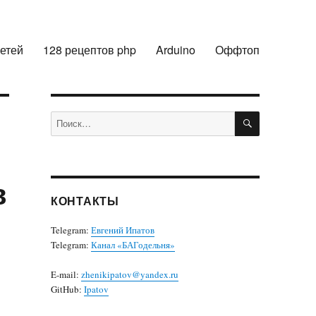
сетей
128 рецептов php
Arduino
Оффтоп
ПОИСК
Искать:
в
КОНТАКТЫ
Telegram:
Евгений Ипатов
Telegram:
Канал «БАГодельня»
E-mail:
zhenikipatov@yandex.ru
о
GitHub:
Ipatov