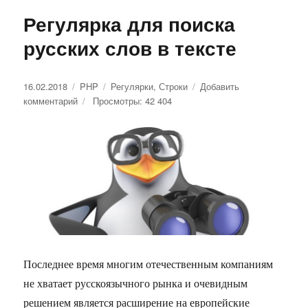
Регулярка для поиска
русских слов в тексте
Опубликовано
16.02.2018
Рубрики
PHP
Метки
Регулярки
,
Строки
Добавить
комментарий
к
Просмотры: 42 404
записи
Регулярка
для
поиска
русских
слов
в
тексте
Последнее время многим отечественным компаниям
не хватает русскоязычного рынка и очевидным
решением является расширение на европейские