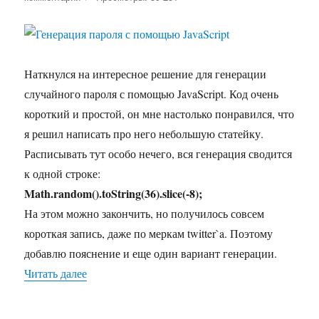
записи
Генерация
пароля
с
помощью
Наткнулся на интересное решение для генерации
JavaScript
случайного пароля с помощью JavaScript. Код очень
короткий и простой, он мне настолько понравился, что
я решил написать про него небольшую статейку.
Расписывать тут особо нечего, вся генерация сводится
к одной строке:
Math.random().toString(36).slice(-8);
На этом можно закончить, но получилось совсем
короткая запись, даже по меркам twitter`a. Поэтому
добавлю пояснение и еще один вариант генерации.
Читать далее
«Генерация пароля с помощью JavaScript»