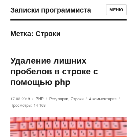
Записки программиста
МЕНЮ
Метка: Строки
Удаление лишних
пробелов в строке с
помощью php
Опубликовано
17.03.2018
Рубрики
PHP
Метки
Регулярки
,
Строки
4 комментария
к
Просмотры: 14 163
записи
Удаление
лишних
пробелов
в