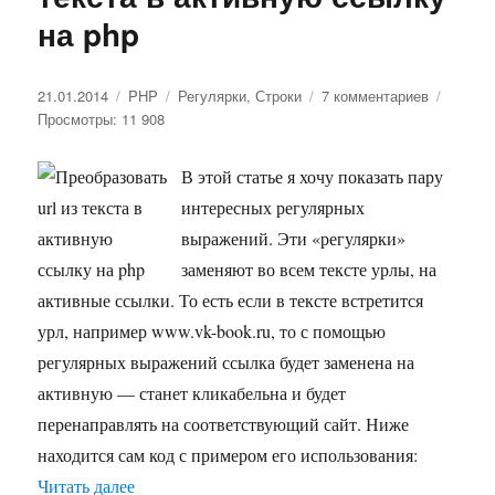
на php
Опубликовано
21.01.2014
Рубрики
PHP
Метки
Регулярки
,
Строки
7 комментариев
к
Просмотры: 11 908
записи
Преобраз
url
В этой статье я хочу показать пару
из
интересных регулярных
текста
в
выражений. Эти «регулярки»
активную
заменяют во всем тексте урлы, на
ссылку
активные ссылки. То есть если в тексте встретится
на
php
урл, например www.vk-book.ru, то с помощью
регулярных выражений ссылка будет заменена на
активную — станет кликабельна и будет
перенаправлять на соответствующий сайт. Ниже
находится сам код с примером его использования:
Читать далее
«Преобразовать url из текста в активную ссылк