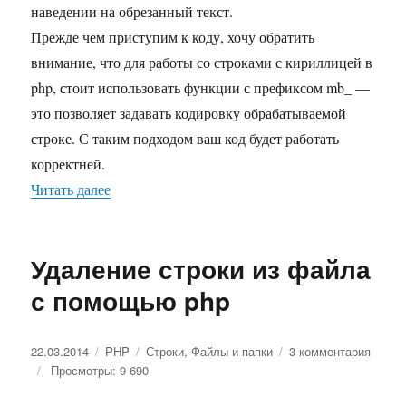
наведении на обрезанный текст.
Прежде чем приступим к коду, хочу обратить
внимание, что для работы со строками с кириллицей в
php, стоит использовать функции с префиксом mb_ —
это позволяет задавать кодировку обрабатываемой
строке. С таким подходом ваш код будет работать
корректней.
Читать далее
«Как обрезать длинную строку и добавить в к
Удаление строки из файла
с помощью php
Опубликовано
22.03.2014
Рубрики
PHP
Метки
Строки
,
Файлы и папки
3 комментария
к
Просмотры: 9 690
запис
Удале