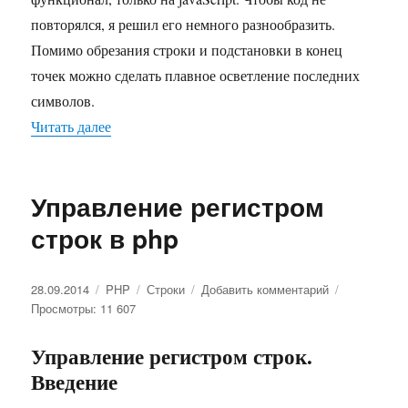
повторялся, я решил его немного разнообразить.
Помимо обрезания строки и подстановки в конец
точек можно сделать плавное осветление последних
символов.
Читать далее
«Как обрезать длинную строку и добавить в кон
Управление регистром
строк в php
Опубликовано
28.09.2014
Рубрики
PHP
Метки
Строки
Добавить комментарий
к
Просмотры: 11 607
записи
Управление
регистром
Управление регистром строк.
строк
Введение
в
php