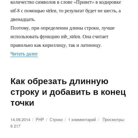
количество символов в слове «Привет» в кодировке
utf-8 с помощью strlen, то результат будет не шесть, а
двенадцать.
Поэтому, при определении длины строки, лучше
использовать функцию mb_strlen. Она считает
правильно как кириллицу, так и латиницу.
Читать далее
«Посчитать количество символов в строке. Strl
Как обрезать длинную
строку и добавить в конец
точки
Опубликовано
14.09.2014
Рубрики
PHP
Метки
Строки
1 комментарий
к
Просмотры:
6 217
записи
Как