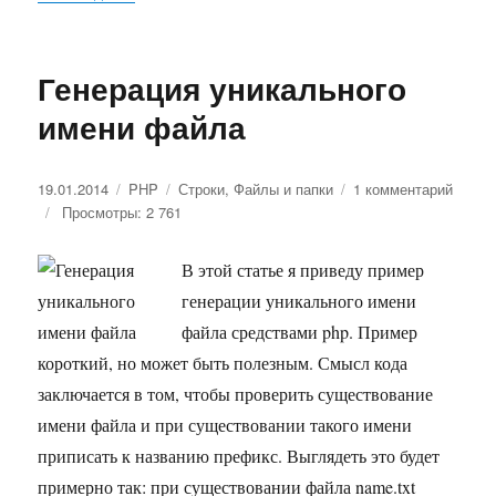
Генерация уникального
имени файла
Опубликовано
19.01.2014
Рубрики
PHP
Метки
Строки
,
Файлы и папки
1 комментарий
к
Просмотры: 2 761
запис
Генер
уника
В этой статье я приведу пример
имени
генерации уникального имени
файл
файла средствами php. Пример
короткий, но может быть полезным. Смысл кода
заключается в том, чтобы проверить существование
имени файла и при существовании такого имени
приписать к названию префикс. Выглядеть это будет
примерно так: при существовании файла name.txt