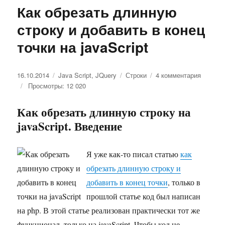
Как обрезать длинную
строку и добавить в конец
точки на javaScript
Опубликовано
16.10.2014
Рубрики
Java Script
,
JQuery
Метки
Строки
4 комментария
к
Просмотры: 12 020
записи
Как
обрезат
Как обрезать длинную строку на
длинну
javaScript. Введение
строку
и
добави
Я уже как-то писал статью
как
в
обрезать длинную строку и
конец
точки
добавить в конец точки
, только в
на
прошлой статье код был написан
javaScri
на php. В этой статье реализован практически тот же
функционал, только на javaScript. Чтобы код не