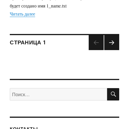
будет создано имя 1_name.txt
Читать далее
«Генерация уникального имени файла»
Навигация
СТРАНИЦА
1
СЛЕД
по
УЮЩ
АЯ
записям
СТРА
НИЦ
А
ПО
Искать:
КОНТАКТЫ