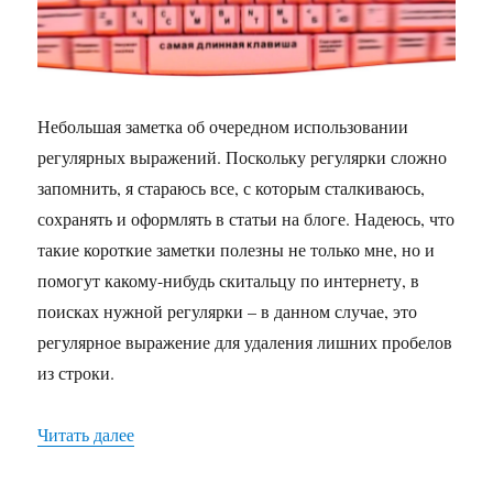
строке
с
помощью
php
Небольшая заметка об очередном использовании
регулярных выражений. Поскольку регулярки сложно
запомнить, я стараюсь все, с которым сталкиваюсь,
сохранять и оформлять в статьи на блоге. Надеюсь, что
такие короткие заметки полезны не только мне, но и
помогут какому-нибудь скитальцу по интернету, в
поисках нужной регулярки – в данном случае, это
регулярное выражение для удаления лишних пробелов
из строки.
Читать далее
«Удаление лишних пробелов в строке с помощ