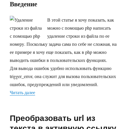
строк
Введение
из
файл
с
В этой статье я хочу показать, как
помо
можно с помощью php написать
php
удаление строки из файла по ее
номеру. Поскольку задача сама по себе не сложная, на
ее примере я хочу еще показать, как в php можно
выводить ошибки в пользовательских функциях.
Для вывода ошибок удобно использовать функцию
trigger_error, она служит для вызова пользовательских
ошибок, предупреждений или уведомлений.
Читать далее
«Удаление строки из файла с помощью php»
Преобразовать url из
текста в активную ссылку