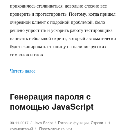
приходилось сталкиваться, довольно сложно все
проверить и протестировать. Поэтому, когда пришел
очередной клиент с подобной проблемой, было
решено упростить и ускорить работу тестировщика —
написать небольшой скрипт, который автоматически
будет сканировать страницу на наличие русских
символов и слов.
Читать далее
«Регулярка для поиска русских слов в тексте»
Генерация пароля с
помощью JavaScript
Опубликовано
30.11.2017
Рубрики
Java Script
Метки
Готовые функции
,
Строки
1
комментарий
к
Просмотры: 39 251