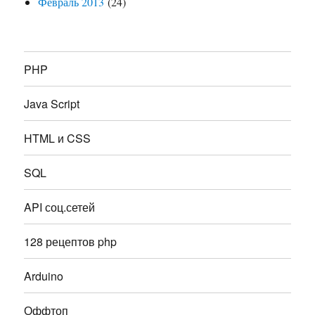
Февраль 2013
(24)
PHP
Java Script
HTML и CSS
SQL
API соц.сетей
128 рецептов php
Arduino
Оффтоп