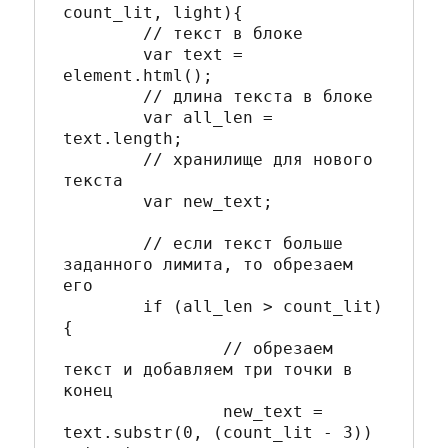
count_lit, light){

	// текст в блоке

	var text = 
element.html();

	// длина текста в блоке

	var all_len = 
text.length;

	// хранилище для нового 
текста

	var new_text;

	// если текст больше 
заданного лимита, то обрезаем 
его

	if (all_len > count_lit)
{

		// обрезаем 
текст и добавляем три точки в 
конец

		new_text = 
text.substr(0, (count_lit - 3)) 