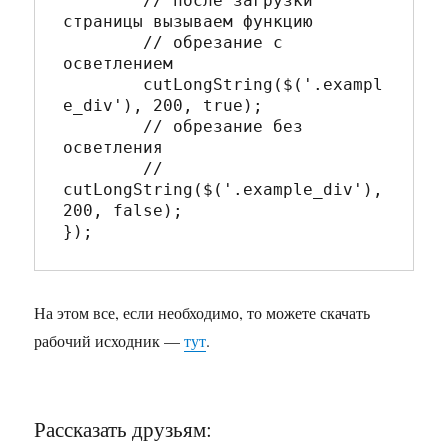
	// после загрузки 
страницы вызываем функцию

	// обрезание с 
осветлением

	cutLongString($('.exampl
e_div'), 200, true);

	// обрезание без 
осветления

	// 
cutLongString($('.example_div'), 
200, false);

На этом все, если необходимо, то можете скачать
рабочий исходник —
тут
.
Рассказать друзьям: