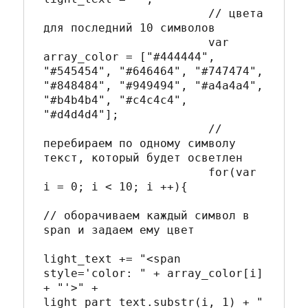
			// цвета 
для последний 10 символов

			var 
array_color = ["#444444", 
"#545454", "#646464", "#747474", 
"#848484", "#949494", "#a4a4a4", 
"#b4b4b4", "#c4c4c4", 
"#d4d4d4"];

			// 
перебираем по одному символу 
текст, который будет осветлен

			for(var 
i = 0; i < 10; i ++){

// оборачиваем каждый символ в 
span и задаем ему цвет

light_text += "<span 
style='color: " + array_color[i] 
+ "'>" + 
light_part_text.substr(i, 1) + "