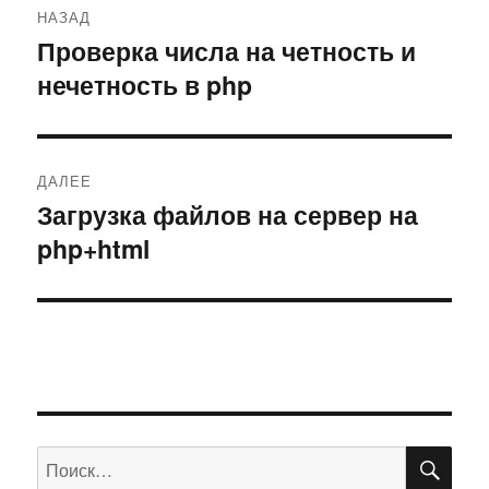
НАЗАД
по
Проверка числа на четность и
Предыдущая
нечетность в php
запись:
записям
ДАЛЕЕ
Загрузка файлов на сервер на
Следующая
php+html
запись:
ПО
Искать: