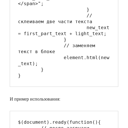
</span>";

			}

			// 
склеиваем две части текста

			new_text 
= first_part_text + light_text;

		}

		// заменяем 
текст в блоке

		element.html(new
_text);

	}

И пример использования:
$(document).ready(function(){
