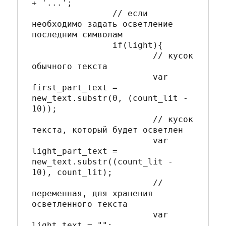
+ '...';

		// если 
необходимо задать осветление 
последним символам

		if(light){

			// кусок 
обычного текста

			var 
first_part_text = 
new_text.substr(0, (count_lit - 
10));

			// кусок 
текста, который будет осветлен

			var 
light_part_text = 
new_text.substr((count_lit - 
10), count_lit);

			// 
переменная, для хранения 
осветленного текста

			var 
light_text = "";
