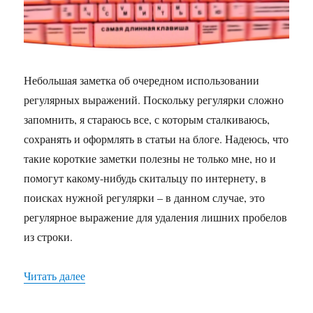
строке
с
помощью
php
Небольшая заметка об очередном использовании
регулярных выражений. Поскольку регулярки сложно
запомнить, я стараюсь все, с которым сталкиваюсь,
сохранять и оформлять в статьи на блоге. Надеюсь, что
такие короткие заметки полезны не только мне, но и
помогут какому-нибудь скитальцу по интернету, в
поисках нужной регулярки – в данном случае, это
регулярное выражение для удаления лишних пробелов
из строки.
Читать далее
«Удаление лишних пробелов в строке с помощ