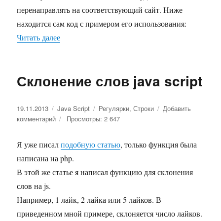
перенаправлять на соответствующий сайт. Ниже
находится сам код с примером его использования:
Читать далее
«Преобразовать url из текста в активную ссылк
Склонение слов java script
Опубликовано
19.11.2013
Рубрики
Java Script
Метки
Регулярки
,
Строки
Добавить
комментарий
к
Просмотры: 2 647
записи
Склонение
Я уже писал
подобную статью
, только функция была
слов
написана на php.
java
script
В этой же статье я написал функцию для склонения
слов на js.
Например, 1 лайк, 2 лайка или 5 лайков. В
приведенном мной примере, склоняется число лайков.