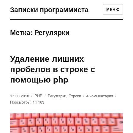
Записки программиста
МЕНЮ
Метка: Регулярки
Удаление лишних
пробелов в строке с
помощью php
Опубликовано
17.03.2018
Рубрики
PHP
Метки
Регулярки
,
Строки
4 комментария
к
Просмотры: 14 163
записи
Удаление
лишних
пробелов
в