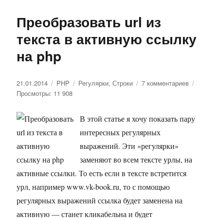
Преобразовать url из
текста в активную ссылку
на php
Опубликовано
21.01.2014
Рубрики
PHP
Метки
Регулярки
,
Строки
7 комментариев
к
Просмотры: 11 908
записи
Преобраз
url
В этой статье я хочу показать пару
из
интересных регулярных
текста
в
выражений. Эти «регулярки»
активную
заменяют во всем тексте урлы, на
ссылку
активные ссылки. То есть если в тексте встретится
на
php
урл, например www.vk-book.ru, то с помощью
регулярных выражений ссылка будет заменена на
активную — станет кликабельна и будет