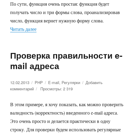
По сути, функция очень простая: функция будет
получать число и три формы слова, проанализировав
число, функция вернет нужную форму слова.
Читать далее
«Склонение слов java script»
Проверка правильности e-
mail адреса
Опубликовано
12.02.2013
Рубрики
PHP
Метки
E-mail
,
Регулярки
Добавить
комментарий
к
Просмотры: 2 319
записи
Проверка
В этом примере, я хочу показать, как можно проверить
правильности
валидность (корректность) введенного e-mail адреса.
e-
mail
Это очень просто и делается практически в одну
адреса
строку. Для проверки будем использовать регулярные