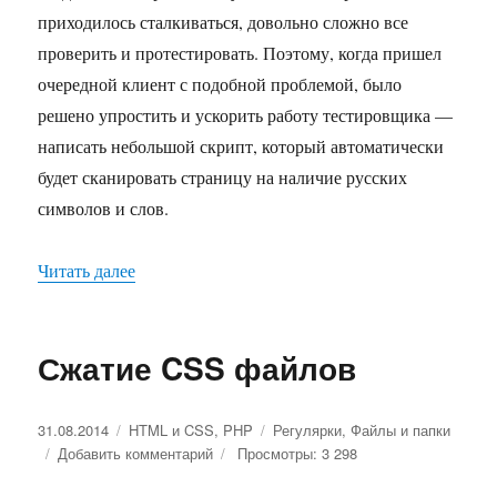
приходилось сталкиваться, довольно сложно все
проверить и протестировать. Поэтому, когда пришел
очередной клиент с подобной проблемой, было
решено упростить и ускорить работу тестировщика —
написать небольшой скрипт, который автоматически
будет сканировать страницу на наличие русских
символов и слов.
Читать далее
«Регулярка для поиска русских слов в тексте»
Сжатие CSS файлов
Опубликовано
31.08.2014
Рубрики
HTML и CSS
,
PHP
Метки
Регулярки
,
Файлы и папки
Добавить комментарий
к
Просмотры: 3 298
записи