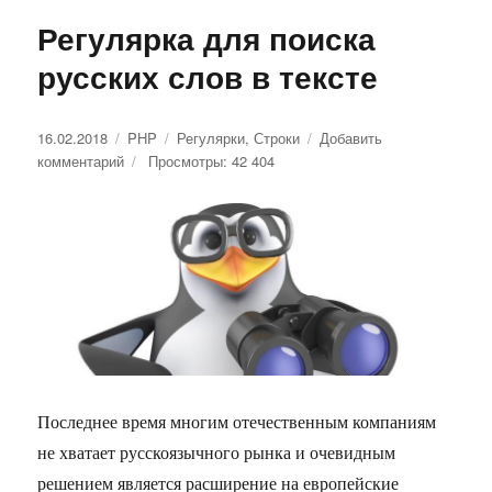
Регулярка для поиска
русских слов в тексте
Опубликовано
16.02.2018
Рубрики
PHP
Метки
Регулярки
,
Строки
Добавить
комментарий
к
Просмотры: 42 404
записи
Регулярка
для
поиска
русских
слов
в
тексте
Последнее время многим отечественным компаниям
не хватает русскоязычного рынка и очевидным
решением является расширение на европейские