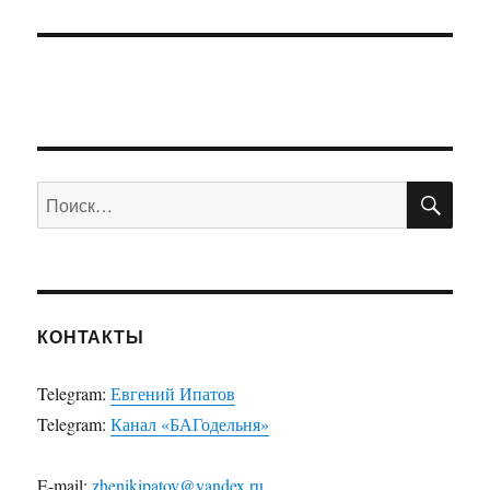
ПО
Искать:
КОНТАКТЫ
Telegram:
Евгений Ипатов
Telegram:
Канал «БАГодельня»
E-mail:
zhenikipatov@yandex.ru