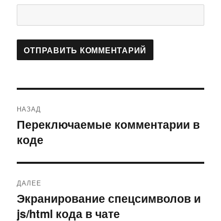
Навигация
НАЗАД
по
Переключаемые комментарии в
Предыдущая
коде
запись:
записям
ДАЛЕЕ
Экранирование спецсимволов и
Следующая
js/html кода в чате
запись: