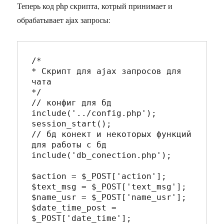
Теперь код php скрипта, котрый принимает и
обрабатывает ajax запросы:
/*

* Скрипт для ajax запросов для 
чата

*/

// конфиг для бд

include('../config.php');

session_start();

// бд конект и некоторых функций 
для работы с бд

include('db_conection.php');

$action = $_POST['action'];

$text_msg = $_POST['text_msg'];

$name_usr = $_POST['name_usr'];

$date_time_post = 
$_POST['date_time'];
