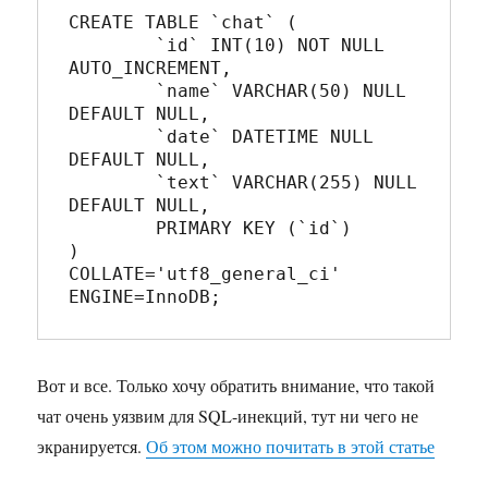
CREATE TABLE `chat` (

	`id` INT(10) NOT NULL 
AUTO_INCREMENT,

	`name` VARCHAR(50) NULL 
DEFAULT NULL,

	`date` DATETIME NULL 
DEFAULT NULL,

	`text` VARCHAR(255) NULL 
DEFAULT NULL,

	PRIMARY KEY (`id`)

)

COLLATE='utf8_general_ci'

Вот и все. Только хочу обратить внимание, что такой
чат очень уязвим для SQL-инекций, тут ни чего не
экранируется.
Об этом можно почитать в этой статье