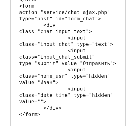
<form 
action="service/chat_ajax.php" 
type="post" id="form_chat">

	<div 
class="chat_input_text">

		<input 
class="input_chat" type="text">

		<input 
class="input_chat_submit" 
type="submit" value="Отправить">

		<input 
class="name_usr" type="hidden" 
value="Иван">

		<input 
class="date_time" type="hidden" 
value="">

	</div>
