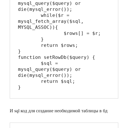
mysql_query($query) or 
die(mysql_error());

	while($r = 
mysql_fetch_array($sql, 
MYSQL_ASSOC)){

		$rows[] = $r;

	}

	return $rows;

}

function setRowDb($query) {

	$sql = 
mysql_query($query) or 
die(mysql_error());

	return $sql;

И sql код для создание необходимой таблицы в бд