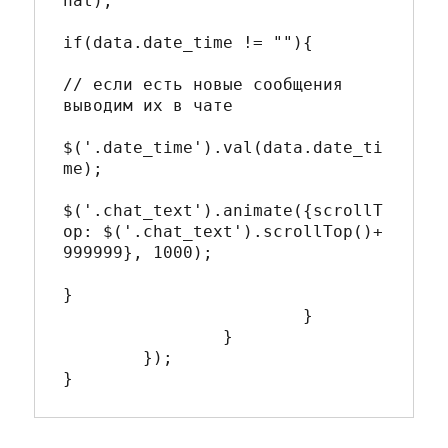
hat);

if(data.date_time != ""){

// если есть новые сообщения 
выводим их в чате

$('.date_time').val(data.date_ti
me);

$('.chat_text').animate({scrollT
op: $('.chat_text').scrollTop()+ 
999999}, 1000);

}

			}

		}

	}); 
