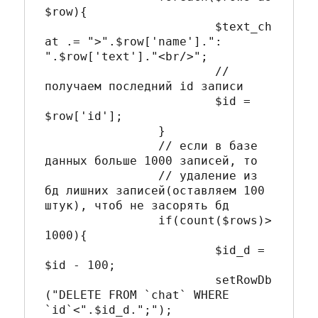
$row){

			$text_ch
at .= ">".$row['name'].": 
".$row['text']."<br/>"; 

			// 
получаем последний id записи

			$id = 
$row['id'];

		}

		// если в базе 
данных больше 1000 записей, то

		// удаление из 
бд лишних записей(оставляем 100 
штук), чтоб не засорять бд

		if(count($rows)>
1000){

			$id_d = 
$id - 100;

			setRowDb
("DELETE FROM `chat` WHERE  
`id`<".$id_d.";");
