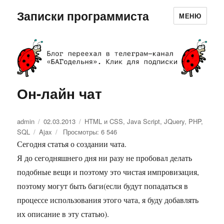
Записки программиста
МЕНЮ
Он-лайн чат
Автор
admin
Опубликовано
02.03.2013
Рубрики
HTML и CSS
,
Java Script
,
JQuery
,
PHP
,
SQL
Метки
Ajax
Просмотры: 6 546
Сегодня статья о создании чата.
Я до сегодняшнего дня ни разу не пробовал делать
подобные вещи и поэтому это чистая импровизация,
поэтому могут быть баги(если будут попадаться в
процессе использования этого чата, я буду добавлять
их описание в эту статью).