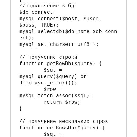
//подключение к бд

$db_connect = 
mysql_connect($host, $user, 
$pass, TRUE); 

mysql_selectdb($db_name,$db_conn
ect);

mysql_set_charset('utf8');

// получение строки

function getRowDb($query) {

	$sql = 
mysql_query($query) or 
die(mysql_error());

	$row = 
mysql_fetch_assoc($sql);

	return $row;

}

// получение нескольких строк

function getRowsDb($query) {

	$sql = 