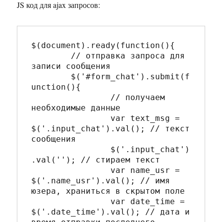
JS код для ajax запросов:
$(document).ready(function(){   

	// отправка запроса для 
записи сообщения

	$('#form_chat').submit(f
unction(){   

		// получаем 
необходимые данные

		var text_msg = 
$('.input_chat').val(); // текст 
сообщения

		$('.input_chat')
.val(''); // стираем текст

		var name_usr = 
$('.name_usr').val(); // имя 
юзера, храниться в скрытом поле

		var date_time = 
$('.date_time').val(); // дата и 