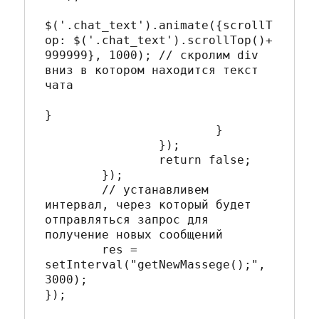
$('.chat_text').animate({scrollT
op: $('.chat_text').scrollTop()+ 
999999}, 1000); // скролим div 
вниз в котором находится текст 
чата

}

			}

		}); 

		return false;   

	});	   

	// устанавливем 
интервал, через который будет 
отправляться запрос для 
получение новых сообщений

	res = 
setInterval("getNewMassege();", 
3000);

});
