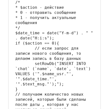
/*

* $action - действие

* 0 - отправить сообщение

* 1 - получить актуальные 
сообщения

*/

$date_time = date("Y-m-d") . " " 
. date("H:i:s");

if ($action == 0){

	// если запрос для 
записи нового сообщения, то 
делаем запись в базу данных

	setRowDb("INSERT INTO 
`chat` (`name`, `date`, `text`) 
VALUES ('".$name_usr."', 
'".$date_time."', 
'".$text_msg."');");

}

// получаем количество новых 
записей, которые были сделаны 
после даты , которая у нас 