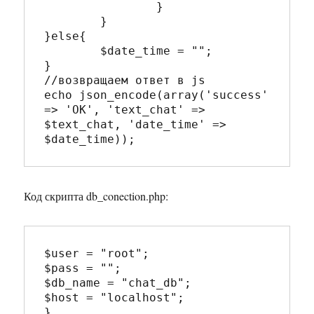
		}

	}

}else{

	$date_time = "";

}

//возвращаем ответ в js

echo json_encode(array('success' 
=> 'OK', 'text_chat' => 
$text_chat, 'date_time' => 
Код скрипта db_conection.php:
$user = "root";

$pass = "";

$db_name = "chat_db";

$host = "localhost";

}
