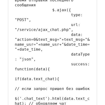
время отправки последнего 
сообщения

		$.ajax({

			type: 
"POST",

			url: 
"/service/ajax_chat.php",

			data: 
"action=0&text_msg="+text_msg+"&
name_usr="+name_usr+"&date_time=
"+date_time,

			dataType
: "json",

			success: 
function(data){

if(data.text_chat){

// если запрос пришел без ошибок

$('.chat_text').html(data.text_c
hat); // обновляем чат
