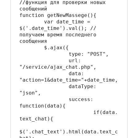
//функция для проверки новых 
сообщений 

function getNewMassege(){

	var date_time = 
$('.date_time').val(); // 
получаем время последнего 
сообщения

	$.ajax({

		type: "POST",

		url: 
"/service/ajax_chat.php",

		data: 
"action=1&date_time="+date_time,

		dataType: 
"json",

		success: 
function(data){

			if(data.
text_chat){

$('.chat_text').html(data.text_c