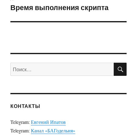
Время выполнения скрипта
Следующая
запись:
ПО
Искать:
КОНТАКТЫ
Telegram:
Евгений Ипатов
Telegram:
Канал «БАГодельня»