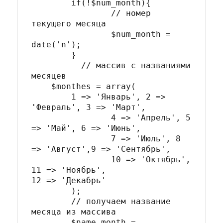
	if(!$num_month){

		// номер 
текущего месяца

		$num_month = 
date('n');

	}

	  // массив с названиями 
месяцев

    $monthes = array(	

        1 => 'Январь', 2 => 
'Февраль', 3 => 'Март', 

		4 => 'Апрель', 5 
=> 'Май', 6 => 'Июнь', 

		7 => 'Июль', 8 
=> 'Август',9 => 'Сентябрь', 

		10 => 'Октябрь', 
11 => 'Ноябрь', 

12 => 'Декабрь'

	);

	// получаем название 
месяца из массива

	$name_month = 