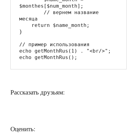
$monthes[$num_month];

	// вернем название 
месяца

    return $name_month;

}

// пример использования

echo getMonthRus(1) . "<br/>";

Рассказать друзьям:
Оценить: