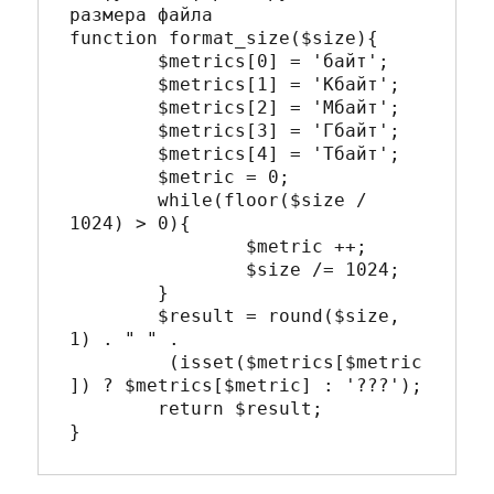
размера файла

function format_size($size){

	$metrics[0] = 'байт';

	$metrics[1] = 'Кбайт';

	$metrics[2] = 'Мбайт';

	$metrics[3] = 'Гбайт';

	$metrics[4] = 'Тбайт';

	$metric = 0;         

	while(floor($size / 
1024) > 0){

		$metric ++;

		$size /= 1024;

	}        

	$result = round($size, 
1) . " " . 

	 (isset($metrics[$metric
]) ? $metrics[$metric] : '???');

	return $result;
