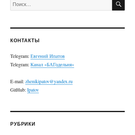
ПО
Искать:
КОНТАКТЫ
Telegram:
Евгений Ипатов
Telegram:
Канал «БАГодельня»
E-mail:
zhenikipatov@yandex.ru
GitHub:
Ipatov
РУБРИКИ