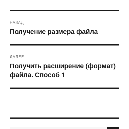
Навигация
НАЗАД
по
Получение размера файла
Предыдущая
запись:
записям
ДАЛЕЕ
Получить расширение (формат)
Следующая
файла. Способ 1
запись: