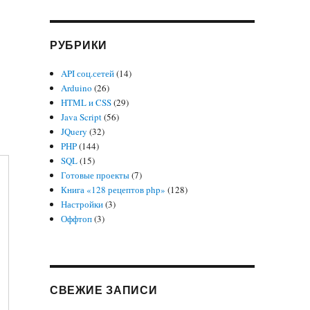
РУБРИКИ
API соц.сетей
(14)
Arduino
(26)
HTML и CSS
(29)
Java Script
(56)
JQuery
(32)
PHP
(144)
SQL
(15)
Готовые проекты
(7)
Книга «128 рецептов php»
(128)
Настройки
(3)
Оффтоп
(3)
СВЕЖИЕ ЗАПИСИ