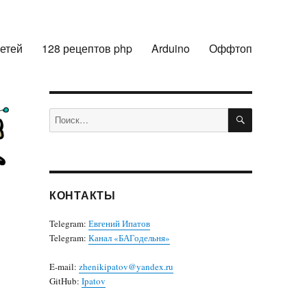
сетей
128 рецептов php
Arduino
Оффтоп
ПОИСК
Искать:
КОНТАКТЫ
Telegram:
Евгений Ипатов
Telegram:
Канал «БАГодельня»
E-mail:
zhenikipatov@yandex.ru
GitHub:
Ipatov