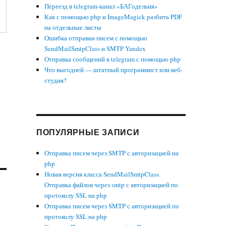
Переезд в telegram-канал «БАГодельня»
Как с помощью php и ImageMagick разбить PDF
на отдельные листы
Ошибка отправки писем с помощью
SendMailSmtpClass и SMTP Yandex
Отправка сообщений в telegram с помощью php
Что выгодней — штатный программист или веб-
студия?
ПОПУЛЯРНЫЕ ЗАПИСИ
Отправка писем через SMTP с авторизацией на
php
Новая версия класса SendMailSmtpClass.
Отправка файлов через smtp с авторизацией по
протоколу SSL на php
Отправка писем через SMTP с авторизацией по
протоколу SSL на php