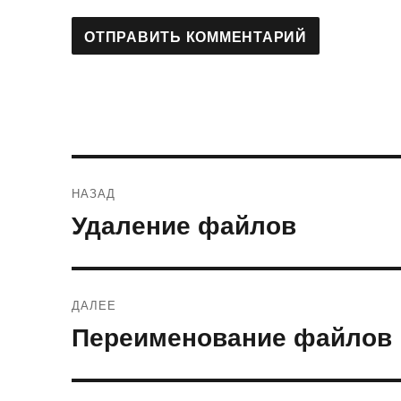
Навигация
НАЗАД
по
Удаление файлов
Предыдущая
запись:
записям
ДАЛЕЕ
Переименование файлов
Следующая
запись: