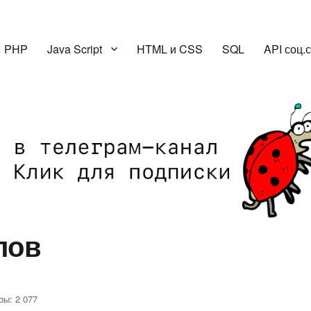
PHP
Java Script
HTML и CSS
SQL
API соц.
лов
ры: 2 077