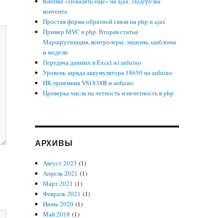
Кнопка «Показать еще» на ajax. Подгрузка
контента
Простая форма обратной связи на php и ajax
Пример MVC в php. Вторая статья.
Маршрутизация, контролеры, экшены, шаблоны
и модели
Передача данных в Excel из arduino
Уровень заряда аккумулятора 18650 на arduino
ИК-приемник VS1838B и arduino
Проверка числа на четность и нечетность в php
АРХИВЫ
Август 2023
(1)
Апрель 2021
(1)
Март 2021
(1)
Февраль 2021
(1)
Июнь 2020
(1)
Май 2018
(1)