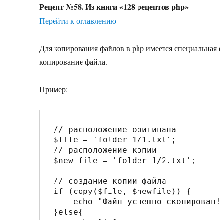
Рецепт №58. Из книги «128 рецептов php»
Перейти к оглавлению
Для копирования файлов в php имеется специальная
копирование файла.
Пример:
// расположение оригинала

$file = 'folder_1/1.txt'; 

// расположение копии

$new_file = 'folder_1/2.txt';

// создание копии файла

if (copy($file, $newfile)) {

    echo "Файл успешно скопирован!";

}else{
