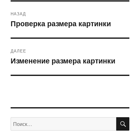
Навигация
НАЗАД
по
Проверка размера картинки
Предыдущая
запись:
записям
ДАЛЕЕ
Изменение размера картинки
Следующая
запись:
ПО
Искать: