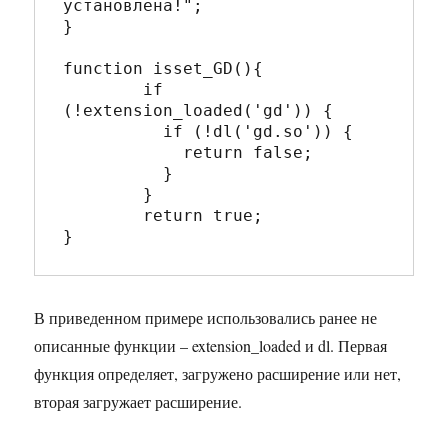
установлена!";	

}

function isset_GD(){

	if 
(!extension_loaded('gd')) {

	  if (!dl('gd.so')) {

	    return false;

	  }

	}

	return true;

В приведенном примере использовались ранее не
описанные функции – extension_loaded и dl. Первая
функция определяет, загружено расширение или нет,
вторая загружает расширение.