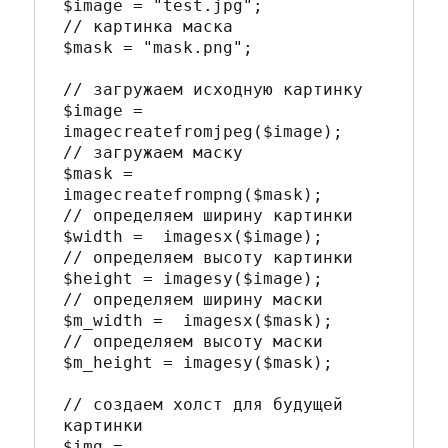
$image = "test.jpg"; 

// картинка маска

$mask = "mask.png";

// загружаем исходную картинку

$image = 
imagecreatefromjpeg($image); 

// загружаем маску

$mask = 
imagecreatefrompng($mask); 

// определяем ширину картинки

$width =  imagesx($image); 

// определяем высоту картинки

$height = imagesy($image); 

// определяем ширину маски

$m_width =  imagesx($mask); 

// определяем высоту маски

$m_height = imagesy($mask); 

// создаем холст для будущей 
картинки

$img = 