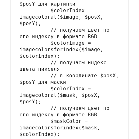
$posY для картинки

	  $colorIndex = 
imagecolorat($image, $posX, 
$posY); 

	  // получаем цвет по 
его индексу в формате RGB

	  $colorImage = 
imagecolorsforindex($image, 
$colorIndex); 

	  // получаем индекс 
цвета пикселя 

	  // в координате $posX, 
$posY для маски

	  $colorIndex = 
imagecolorat($mask, $posX, 
$posY); 

	  // получаем цвет по 
его индексу в формате RGB

	  $maskColor = 
imagecolorsforindex($mask, 
$colorIndex);
