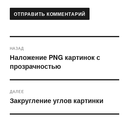
Навигация
НАЗАД
по
Наложение PNG картинок с
Предыдущая
прозрачностью
запись:
записям
ДАЛЕЕ
Закругление углов картинки
Следующая
запись: