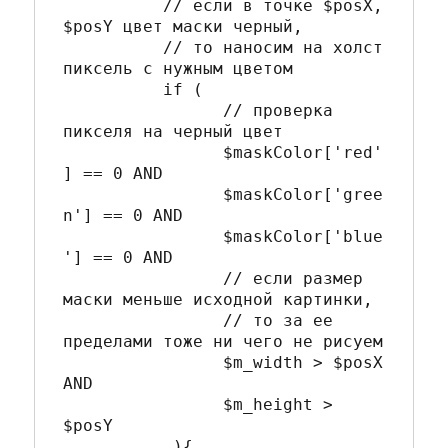
	  // если в точке $posX, 
$posY цвет маски черный, 

	  // то наносим на холст 
пиксель с нужным цветом

	  if (

		// проверка 
пикселя на черный цвет

		$maskColor['red'
] == 0 AND 

		$maskColor['gree
n'] == 0 AND 

		$maskColor['blue
'] == 0 AND

		// если размер 
маски меньше исходной картинки,

		// то за ее 
пределами тоже ни чего не рисуем

		$m_width > $posX 
AND 

		$m_height > 
$posY

	   ){
