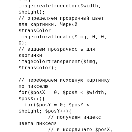
imagecreatetruecolor($width, 
$height); 

// определяем прозрачный цвет 
для картинки. Черный

$transColor = 
imagecolorallocate($img, 0, 0, 
0); 

// задаем прозрачность для 
картинки

imagecolortransparent($img, 
$transColor); 

// перебираем исходную картинку 
по пикселю

for($posX = 0; $posX < $width; 
$posX++){ 

  for($posY = 0; $posY < 
$height; $posY++){

	  // получаем индекс 
цвета пикселя 

	  // в координате $posX, 