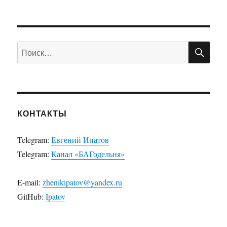
ПО
Искать:
КОНТАКТЫ
Telegram:
Евгений Ипатов
Telegram:
Канал «БАГодельня»
E-mail:
zhenikipatov@yandex.ru
GitHub:
Ipatov