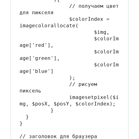
		// получаем цвет 
для пикселя

		$colorIndex = 
imagecolorallocate(

			$img,

			$colorIm
age['red'], 

			$colorIm
age['green'], 

			$colorIm
age['blue']

		); 

		// рисуем 
пиксель

		imagesetpixel($i
mg, $posX, $posY, $colorIndex); 

	  } 

  }

}

// заголовок для браузера
