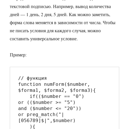
текстовой подписью. Например, вывод количества
дней — 1 день, 2 дня, 5 дней. Как можно заметить,
форма слова меняется в зависимости от числа. Чтобы
не писать условия для каждого случая, можно
составить универсальное условие.
Пример:
// функция

function numForm($number, 
$forma1, $forma2, $forma3){   

    if(($number == "0") 

or (($number >= "5") 

and ($number <= "20")) 

or preg_match("|
[056789]$|",$number)

    ){
