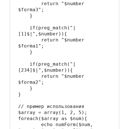
        return "$number 
$forma3";

    }   

    if(preg_match("|
[1]$|",$number)){

        return "$number 
$forma1";

    }

    if(preg_match("|
[234]$|",$number)){

        return "$number 
$forma2";

    }

}

// пример использования

$array = array(1, 2, 5);

foreach($array as $num){

	echo numForm($num, 