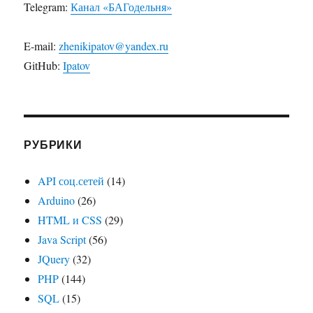
Telegram:
Канал «БАГодельня»
E-mail:
zhenikipatov@yandex.ru
GitHub:
Ipatov
РУБРИКИ
API соц.сетей
(14)
Arduino
(26)
HTML и CSS
(29)
Java Script
(56)
JQuery
(32)
PHP
(144)
SQL
(15)