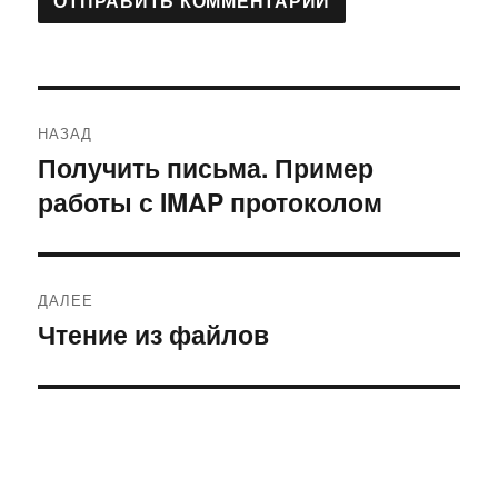
Навигация
НАЗАД
по
Получить письма. Пример
Предыдущая
работы с IMAP протоколом
запись:
записям
ДАЛЕЕ
Чтение из файлов
Следующая
запись: