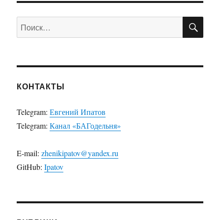
ПО
Искать:
КОНТАКТЫ
Telegram:
Евгений Ипатов
Telegram:
Канал «БАГодельня»
E-mail:
zhenikipatov@yandex.ru
GitHub:
Ipatov