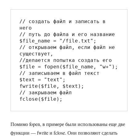
// создать файл и записать в 
него

// путь до файла и его название

$file_name = "/file.txt"; 

// открываем файл, если файл не 
существует,

//делается попытка создать его

$file = fopen($file_name, "w+");

// записываем в файл текст

$text = "text";

fwrite($file, $text);

// закрываем файл

Помимо fopen, в примере были использованы еще две
функции — fwrite и fclose. Они позволяют сделать