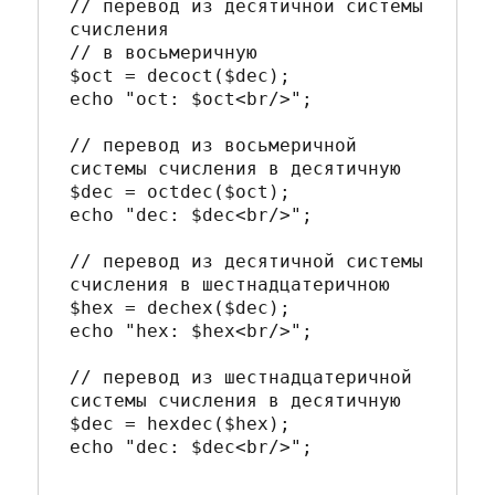
// перевод из десятичной системы 
счисления

// в восьмеричную

$oct = decoct($dec);

echo "oct: $oct<br/>";

// перевод из восьмеричной 
системы счисления в десятичную

$dec = octdec($oct);

echo "dec: $dec<br/>";

// перевод из десятичной системы 
счисления в шестнадцатеричною

$hex = dechex($dec);

echo "hex: $hex<br/>";

// перевод из шестнадцатеричной 
системы счисления в десятичную

$dec = hexdec($hex);

echo "dec: $dec<br/>";
