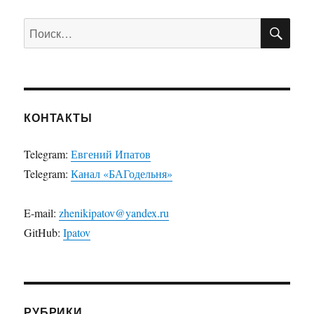
ПО
Искать:
КОНТАКТЫ
Telegram:
Евгений Ипатов
Telegram:
Канал «БАГодельня»
E-mail:
zhenikipatov@yandex.ru
GitHub:
Ipatov
РУБРИКИ