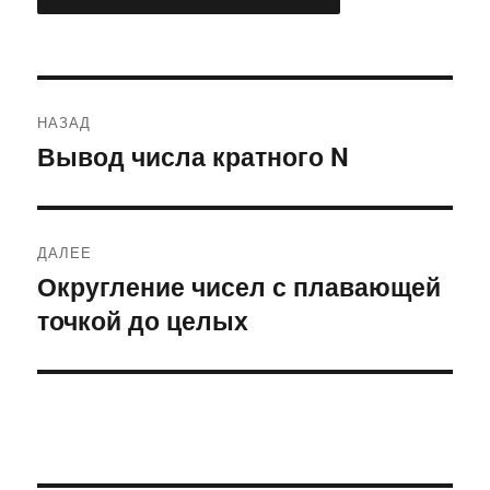
Навигация
НАЗАД
по
Вывод числа кратного N
Предыдущая
запись:
записям
ДАЛЕЕ
Округление чисел с плавающей
Следующая
точкой до целых
запись: