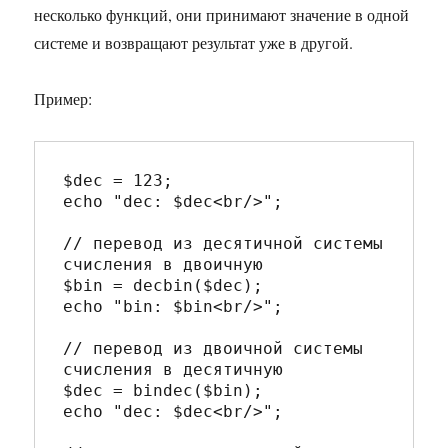
несколько функций, они принимают значение в одной
системе и возвращают результат уже в другой.
Пример:
$dec = 123;

echo "dec: $dec<br/>";

// перевод из десятичной системы 
счисления в двоичную

$bin = decbin($dec);

echo "bin: $bin<br/>";

// перевод из двоичной системы 
счисления в десятичную

$dec = bindec($bin);

echo "dec: $dec<br/>";
