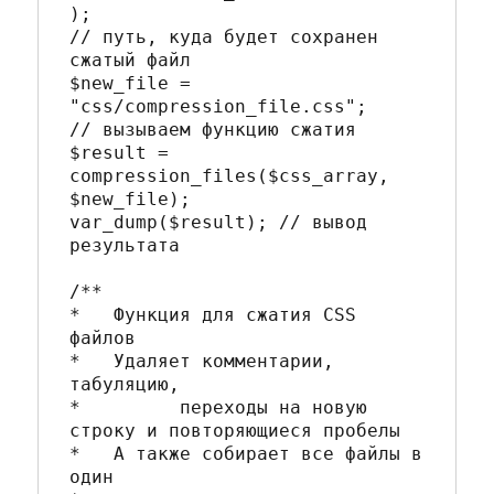
);

// путь, куда будет сохранен 
сжатый файл

$new_file = 
"css/compression_file.css";

// вызываем функцию сжатия

$result = 
compression_files($css_array, 
$new_file);

var_dump($result); // вывод 
результата

/**

*   Функция для сжатия CSS 
файлов

*   Удаляет комментарии, 
табуляцию, 

*	  переходы на новую 
строку и повторяющиеся пробелы

*   А также собирает все файлы в 
один
