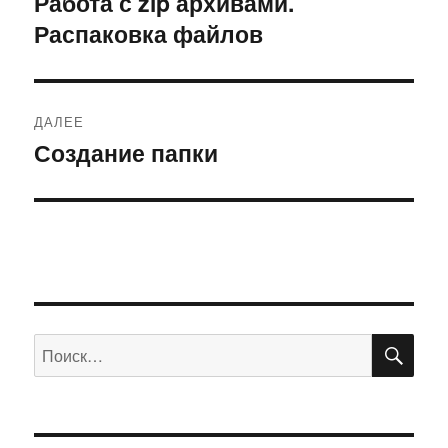
Работа с zip архивами.
Предыдущая
Распаковка файлов
запись:
записям
ДАЛЕЕ
Создание папки
Следующая
запись:
ПО
Искать: