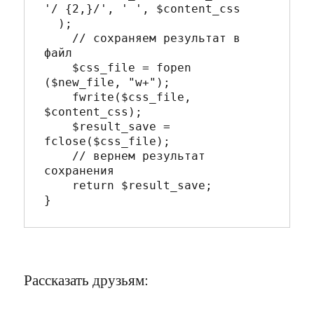
'/ {2,}/', ' ', $content_css

  );     

    // сохраняем результат в 
файл

    $css_file = fopen 
($new_file, "w+");  

    fwrite($css_file, 
$content_css);  

    $result_save = 
fclose($css_file);      

    // вернем результат 
сохранения

    return $result_save;

Рассказать друзьям: