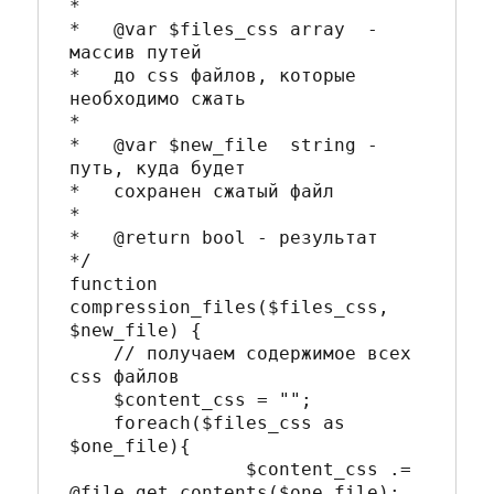
*

*   @var $files_css array  - 
массив путей

*   до css файлов, которые 
необходимо сжать

*

*   @var $new_file  string - 
путь, куда будет 

*   сохранен сжатый файл

*

*   @return bool - результат

*/

function 
compression_files($files_css, 
$new_file) {

    // получаем содержимое всех 
css файлов

    $content_css = "";

    foreach($files_css as 
$one_file){

		$content_css .= 
@file_get_contents($one_file);
