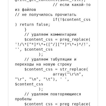
		// если какой-то 
из файлов 

// не получилось прочитать

		if(!$content_css
) return false; 

    }	

    // удаляем комментарии 

    $content_css = preg_replace(

'!/\*[^*]*\*+([^/][^*]*\*+)*/!', 
'', $content_css

	  );

    // удаляем табуляции и 
переходы на новую строку

    $content_css = str_replace(

		array("\r\n", 
"\r", "\n", "\t"), ' ',

$content_css

	  );

    // удаляем повторяющиеся 
пробелы

    $content_css = preg_replace(
