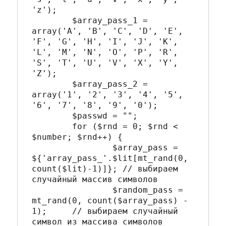
'z');

	$array_pass_1 = 
array('A', 'B', 'C', 'D', 'E', 
'F', 'G', 'H', 'I', 'J', 'K', 
'L', 'M', 'N', 'O', 'P', 'R', 
'S', 'T', 'U', 'V', 'X', 'Y', 
'Z');

	$array_pass_2 = 
array('1', '2', '3', '4', '5', 
'6', '7', '8', '9', '0');

	$passwd = "";

	for ($rnd = 0; $rnd < 
$number; $rnd++) { 		

		$array_pass = 
${'array_pass_'.$lit[mt_rand(0, 
count($lit)-1)]}; // выбираем 
случайный массив символов 		

		$random_pass = 
mt_rand(0, count($array_pass) - 
1);	// выбираем случайный 
символ из массива символов 		
