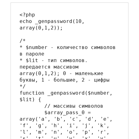
<?php

echo _genpassword(10, 
array(0,1,2));

/*

* $number - количество символов 
в пароле

* $lit - тип символов. 
передается массивом 
array(0,1,2); 0 - маленькие 
буквы, 1 - большие, 2 - цифры

*/

function _genpassword($number, 
$lit) {

	// массивы символов

	$array_pass_0 = 
array('a', 'b', 'c', 'd', 'e', 
'f', 'g', 'h', 'i', 'j', 'k', 
'l', 'm', 'n', 'o', 'p', 'r', 
's', 't', 'u', 'v', 'x', 'y', 