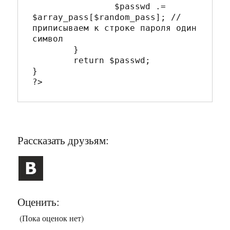
		$passwd .= 
$array_pass[$random_pass]; // 
приписываем к строке пароля один 
символ 	

	}	 	

	return $passwd; 

} 

Рассказать друзьям:
Оценить:
(Пока оценок нет)