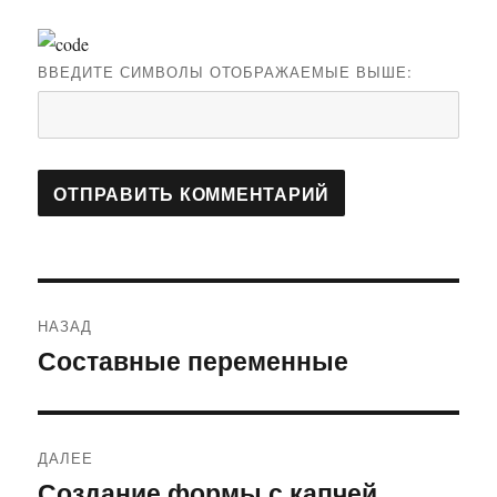
ВВЕДИТЕ СИМВОЛЫ ОТОБРАЖАЕМЫЕ ВЫШЕ:
Навигация
НАЗАД
по
Составные переменные
Предыдущая
запись:
записям
ДАЛЕЕ
Создание формы с капчей
Следующая