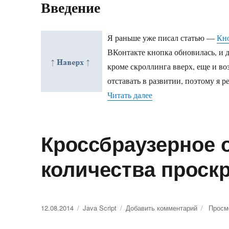
Введение
Я раньше уже писал статью —
Кно
ВКонтакте кнопка обновилась, и 
кроме скроллинга вверх, еще и во
отставать в развитии, поэтому я 
Читать далее
«Кнопка наверх и вни
Кроссбраузерное 
количества проск
Опубликовано
12.08.2014
Рубрики
Java Script
Добавить комментарий
к
Просм
записи