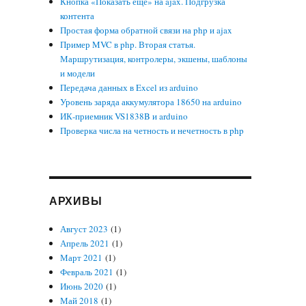
Кнопка «Показать еще» на ajax. Подгрузка
контента
Простая форма обратной связи на php и ajax
Пример MVC в php. Вторая статья.
Маршрутизация, контролеры, экшены, шаблоны
и модели
Передача данных в Excel из arduino
Уровень заряда аккумулятора 18650 на arduino
ИК-приемник VS1838B и arduino
Проверка числа на четность и нечетность в php
АРХИВЫ
Август 2023
(1)
Апрель 2021
(1)
Март 2021
(1)
Февраль 2021
(1)
Июнь 2020
(1)
Май 2018
(1)