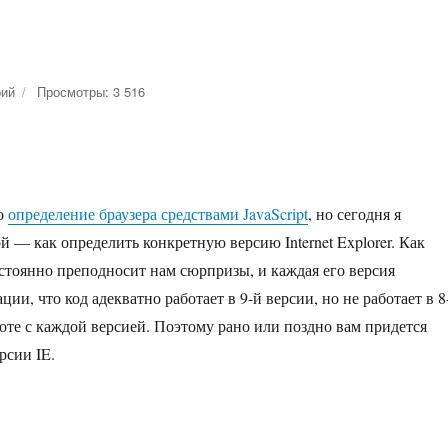
рий
к
Просмотры: 3 516
записи
Как
определить
версию
Internet
ро
определение браузера средствами JavaScript
, но сегодня я
Explorer
в
й — как определить конкретную версию Internet Explorer. Как
javascript
остоянно преподносит нам сюрпризы, и каждая его версия
и, что код адекватно работает в 9-й версии, но не работает в 8
боте с каждой версией. Поэтому рано или поздно вам придется
рсии IE.
в javascript»