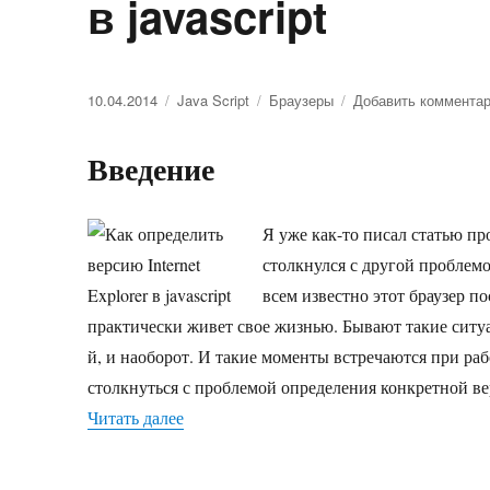
в javascript
Опубликовано
10.04.2014
Рубрики
Java Script
Метки
Браузеры
Добавить коммента
Введение
Я уже как-то писал статью п
столкнулся с другой проблемо
всем известно этот браузер п
практически живет свое жизнью. Бывают такие ситуаци
й, и наоборот. И такие моменты встречаются при ра
столкнуться с проблемой определения конкретной ве
Читать далее
«Как определить версию Internet Explorer 