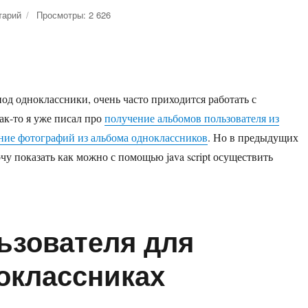
тарий
к
Просмотры: 2 626
записи
Создание
альбома
в
одноклассниках.
од одноклассники, очень часто приходится работать с
API
функции
ак-то я уже писал про
получение альбомов пользователя из
ние фотографий из альбома одноклассников
. Но в предыдущих
хочу показать как можно с помощью java script осуществить
здание альбома в одноклассниках. API функции»
льзователя для
оклассниках