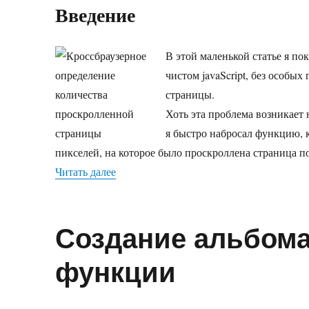
Кроссбра
Введение
определе
количест
проскрол
В этой маленькой статье я по
страницы
чистом javaScript, без особы
страницы.
Хоть эта проблема возникает 
я быстро набросал функцию, к
пикселей, на которое было проскроллена страница по
Читать далее
«Кроссбраузерное определение количес
Создание альбома
функции