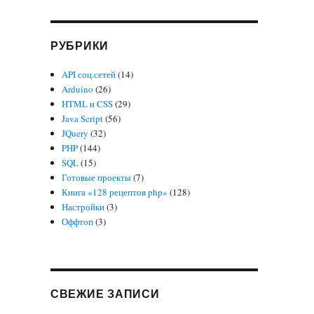
РУБРИКИ
API соц.сетей
(14)
Arduino
(26)
HTML и CSS
(29)
Java Script
(56)
JQuery
(32)
PHP
(144)
SQL
(15)
Готовые проекты
(7)
Книга «128 рецептов php»
(128)
Настройки
(3)
Оффтоп
(3)
СВЕЖИЕ ЗАПИСИ