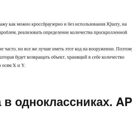
узерное
ние
ва
ленной
кажу как можно кроссбраузерно и без использования JQuery, на
х проблем, реализовать определение количества проскролленной
не часто, но все же лучше иметь этот код на вооружении. Поэтом
оторая будет возвращать объект, хранящий в себе количество
 осям X и Y.
тва проскролленной страницы»
 в одноклассниках. AP