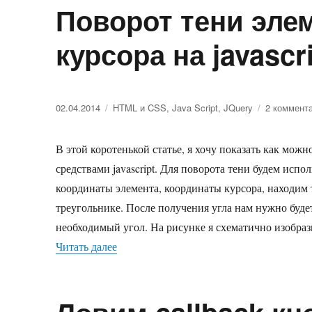
Поворот тени эле
курсора на javascr
Опубликовано
02.04.2014
Рубрики
HTML и CSS
,
Java Script
,
JQuery
2 коммент
В этой коротенькой статье, я хочу показать как можн
средствами javascript. Для поворота тени будем испол
координаты элемента, координаты курсора, находим 
треугольнике. После получения угла нам нужно будет
необходимый угол. На рисунке я схематично изобраз
Читать далее
«Поворот тени элемента в сторону курсор