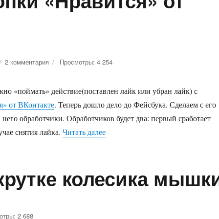
опки «Нравится» от
2 комментария
к
Просмотры: 4 254
записи
Ловим
жно «поймать» действие(поставлен лайк или убран лайк) с
callback
кнопки
я» от ВКонтакте
. Теперь дошло дело до Фейсбука. Сделаем с его
«Нравится»
 него обработчики. Обработчиков будет два: первый сработает
от
лучае снятия лайка.
Читать далее
«Ловим callback кнопки «Нравитс
Facebook
крутке колесика мышк
отры: 2 688