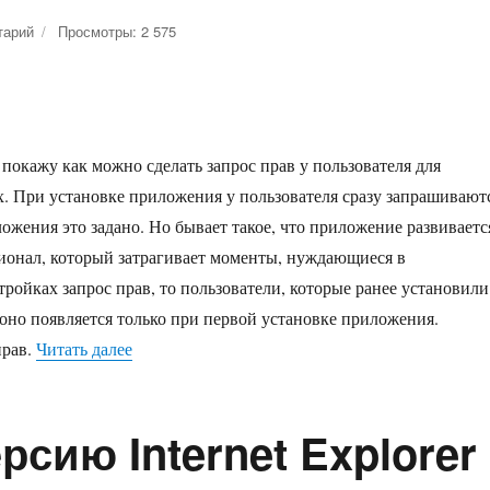
тарий
к
Просмотры: 2 575
записи
Запрос
прав
у
пользователя
 покажу как можно сделать запрос прав у пользователя для
для
приложения
. При установке приложения у пользователя сразу запрашивают
в
ложения это задано. Но бывает такое, что приложение развиваетс
одноклассниках
ионал, который затрагивает моменты, нуждающиеся в
ройках запрос прав, то пользователи, которые ранее установили
 оно появляется только при первой установке приложения.
прав.
Читать далее
«Запрос прав у пользователя для приложения 
рсию Internet Explorer