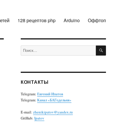
сетей
128 рецептов php
Arduino
Оффтоп
ПОИСК
Искать:
КОНТАКТЫ
Telegram:
Евгений Ипатов
Telegram:
Канал «БАГодельня»
E-mail:
zhenikipatov@yandex.ru
GitHub:
Ipatov