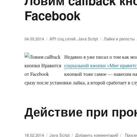
Ловим callback кн
Facebook
Опубликовано
04.03.2014
Рубрики
API соц.сетей
,
Java Script
Метки
Лайки и репосты
Недавно я уже писал о том как мо
социальной кнопки «Мне нравитс
кнопкой тоже самое — навесим на
сразу после установки лайка, а второй сработает в с
Действие при про
Опубликовано
18.02.2014
Рубрики
Java Script
Добавить комментарий
к
Просм