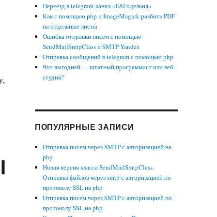
Переезд в telegram-канал «БАГодельня»
Как с помощью php и ImageMagick разбить PDF
на отдельные листы
Ошибка отправки писем с помощью
SendMailSmtpClass и SMTP Yandex
Отправка сообщений в telegram с помощью php
Что выгодней — штатный программист или веб-
студия?
у,
ПОПУЛЯРНЫЕ ЗАПИСИ
Отправка писем через SMTP с авторизацией на
I
php
Новая версия класса SendMailSmtpClass.
Отправка файлов через smtp с авторизацией по
протоколу SSL на php
Отправка писем через SMTP с авторизацией по
протоколу SSL на php