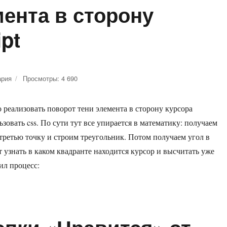
мента в сторону
ipt
ария
к
Просмотры: 4 690
записи
Поворот
о реализовать поворот тени элемента в сторону курсора
тени
элемента
ьзовать css. По сути тут все упирается в математику: получаем
в
третью точку и строим треугольник. Потом получаем угол в
сторону
 узнать в каком квадранте находится курсор и высчитать уже
курсора
на
ил процесс:
javascript
а на javascript»