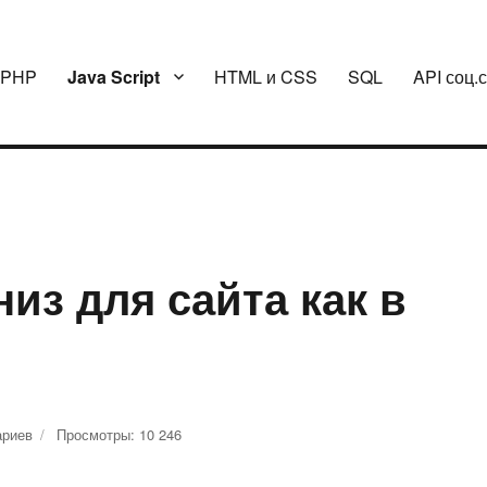
PHP
Java Script
HTML и CSS
SQL
API соц.
низ для сайта как в
ариев
к
Просмотры: 10 246
записи
Кнопка