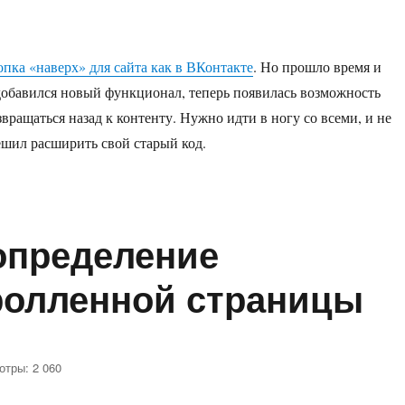
наверх
и
вниз
пка «наверх» для сайта как в ВКонтакте
. Но прошло время и
для
сайта
добавился новый функционал, теперь появилась возможность
как
звращаться назад к контенту. Нужно идти в ногу со всеми, и не
в
решил расширить свой старый код.
ВКонтакте
з для сайта как в ВКонтакте»
определение
ролленной страницы
отры: 2 060