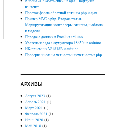
Кнопка «Показать еще» на ajax. Подгрузка
контента
Простая форма обратной связи на php и ajax
Пример MVC в php. Вторая статья.
Маршрутизация, контролеры, экшены, шаблоны
и модели
Передача данных в Excel из arduino
Уровень заряда аккумулятора 18650 на arduino
ИК-приемник VS1838B и arduino
Проверка числа на четность и нечетность в php
АРХИВЫ
Август 2023
(1)
Апрель 2021
(1)
Март 2021
(1)
Февраль 2021
(1)
Июнь 2020
(1)
Май 2018
(1)