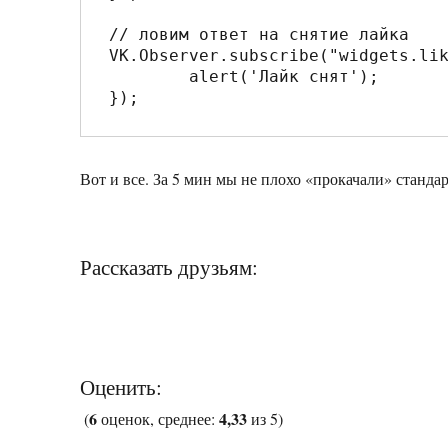
// ловим ответ на снятие лайка

VK.Observer.subscribe("widgets.lik
	alert('Лайк снят');

Вот и все. За 5 мин мы не плохо «прокачали» станд
Рассказать друзьям:
Оценить:
6
4,33
(
оценок, среднее:
из 5)