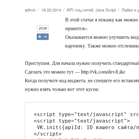
Автор
admin
Опубликовано
16.02.2014
Рубрики
API соц.сетей
,
Java Script
Метки
Лайки и 
В этой статье я покажу как можн
нравится».
Оказывается можно улучшить видже
картинку. Также можно отслежива
Приступим. Для начала нужно получить стандартный 
Сделать это можно тут — http://vk.com/dev/Like
Когда получите код виджета, не спешите его вставля
нужно взять только вот этот кусок:
<script type="text/javascript" src
<script type="text/javascript">

 VK.init({apiId: ID вашего сайта/приложения, onlyWidgets: true});

</script>
