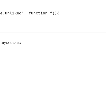
e.unliked", function f(){

артную кнопку