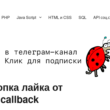
PHP
Java Script
HTML и CSS
SQL
API соц.
пка лайка от
callback