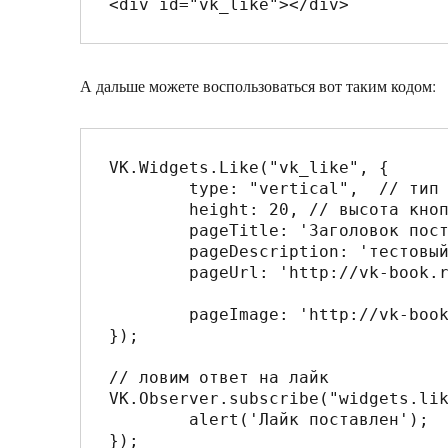
А дальше можете воспользоваться вот таким кодом:
VK.Widgets.Like("vk_like", {

	type: "vertical",  // тип кнопки

	height: 20, // высота кнопки

	pageTitle: 'Заголовок поста', // задаем заголовок для репоста	

	pageDescription: 'тестовый текст', // задаем текст для репоста

	pageUrl: 'http://vk-book.ru/test/', // задаем ссылку для репоста				
	pageImage: 'http://vk-book.ru/test/.jpg' // картинка для репоста

});

// ловим ответ на лайк

VK.Observer.subscribe("widgets.lik
	alert('Лайк поставлен');

});
