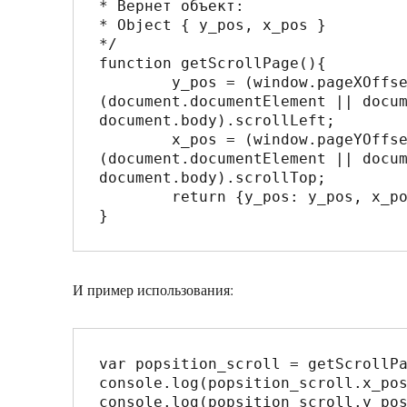
* Вернет объект:

* Object { y_pos, x_pos }

*/

function getScrollPage(){

	y_pos = (window.pageXOffset !== undefined) ? window.pageXOffset : 
(document.documentElement || docum
document.body).scrollLeft;

	x_pos = (window.pageYOffset !== undefined) ? window.pageYOffset : 
(document.documentElement || docum
document.body).scrollTop;

	return {y_pos: y_pos, x_pos: x_pos}

И пример использования:
var popsition_scroll = getScrollPa
console.log(popsition_scroll.x_pos
console.log(popsition_scroll.y_pos