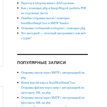
Переезд в telegram-канал «БАГодельня»
Как с помощью php и ImageMagick разбить PDF
на отдельные листы
Ошибка отправки писем с помощью
SendMailSmtpClass и SMTP Yandex
Отправка сообщений в telegram с помощью php
Что выгодней — штатный программист или веб-
студия?
ПОПУЛЯРНЫЕ ЗАПИСИ
Отправка писем через SMTP с авторизацией на
php
Новая версия класса SendMailSmtpClass.
Отправка файлов через smtp с авторизацией по
протоколу SSL на php
Отправка писем через SMTP с авторизацией по
протоколу SSL на php