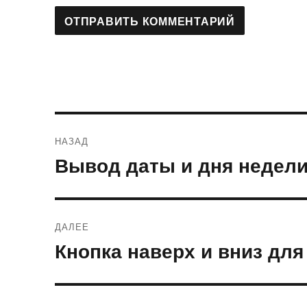
Навигация
НАЗАД
по
Вывод даты и дня недели
Предыдущая
запись:
записям
ДАЛЕЕ
Кнопка наверх и вниз для
Следующая
запись: