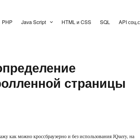
PHP
Java Script
HTML и CSS
SQL
API соц.
определение
ролленной страницы
кажу как можно кроссбраузерно и без использования JQuery, на