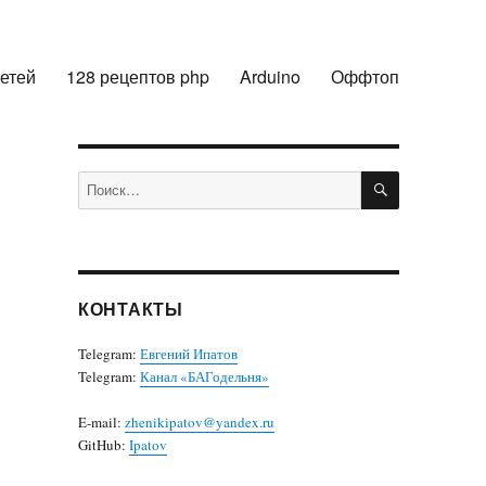
сетей
128 рецептов php
Arduino
Оффтоп
ПОИСК
Искать:
КОНТАКТЫ
Telegram:
Евгений Ипатов
Telegram:
Канал «БАГодельня»
E-mail:
zhenikipatov@yandex.ru
GitHub:
Ipatov