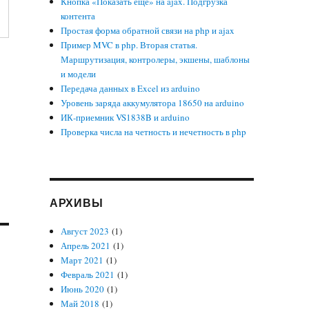
Кнопка «Показать еще» на ajax. Подгрузка
контента
Простая форма обратной связи на php и ajax
Пример MVC в php. Вторая статья.
Маршрутизация, контролеры, экшены, шаблоны
и модели
Передача данных в Excel из arduino
Уровень заряда аккумулятора 18650 на arduino
ИК-приемник VS1838B и arduino
Проверка числа на четность и нечетность в php
АРХИВЫ
Август 2023
(1)
Апрель 2021
(1)
Март 2021
(1)
Февраль 2021
(1)
Июнь 2020
(1)
Май 2018
(1)