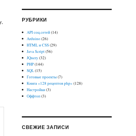
РУБРИКИ
у,
API соц.сетей
(14)
Arduino
(26)
HTML и CSS
(29)
Java Script
(56)
JQuery
(32)
PHP
(144)
SQL
(15)
Готовые проекты
(7)
Книга «128 рецептов php»
(128)
Настройки
(3)
Оффтоп
(3)
СВЕЖИЕ ЗАПИСИ