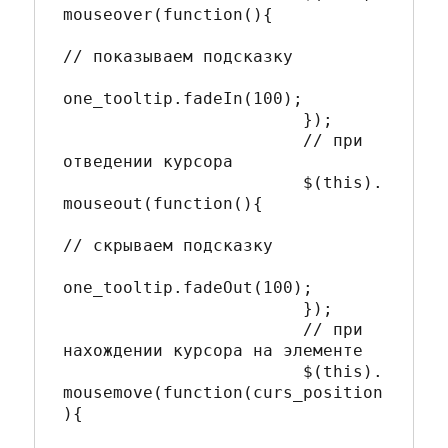
mouseover(function(){

// показываем подсказку

one_tooltip.fadeIn(100);

			});

			// при 
отведении курсора

			$(this).
mouseout(function(){

// скрываем подсказку

one_tooltip.fadeOut(100);                  

			});

			// при 
нахождении курсора на элементе

			$(this).
mousemove(function(curs_position
){
