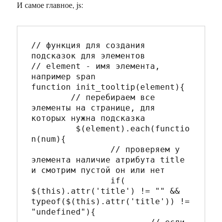
И самое главное, js:
// функция для создания 
подсказок для элементов

// element - имя элемента, 
например span

function init_tooltip(element){

	// перебираем все 
элементы на странице, для 
которых нужна подсказка

	 $(element).each(functio
n(num){

		// проверяем у 
элемента наличие атрибута title 
и смотрим пустой он или нет

		if( 
$(this).attr('title') != "" && 
typeof($(this).attr('title')) != 
"undefined"){
