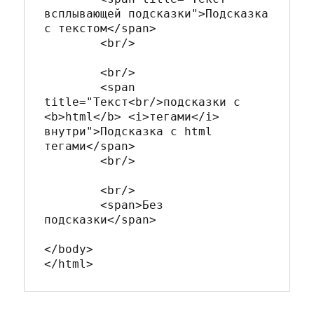
всплывающей подсказки">Подсказка 
с текстом</span>

	<br/>

	<br/>

	<span 
title="Текст<br/>подсказки с 
<b>html</b> <i>тегами</i> 
внутри">Подсказка с html 
тегами</span>

	<br/>

	<br/>

	<span>Без 
подсказки</span>

</body>
