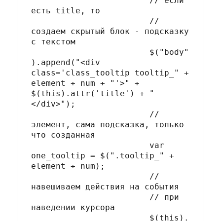
			// если 
есть title, то

			// 
создаем скрытый блок - подсказку 
с текстом

			$("body"
).append("<div 
class='class_tooltip tooltip_" + 
element + num + "'>" + 
$(this).attr('title') + "
</div>");

			// 
элемент, сама подсказка, только 
что созданная

			var 
one_tooltip = $(".tooltip_" + 
element + num);

			// 
навешиваем действия на события 

			// при 
наведении курсора

			$(this).