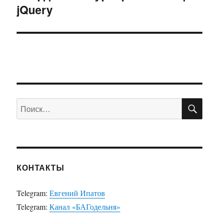
jQuery
запись:
ПО
Искать:
КОНТАКТЫ
Telegram:
Евгений Ипатов
Telegram:
Канал «БАГодельня»