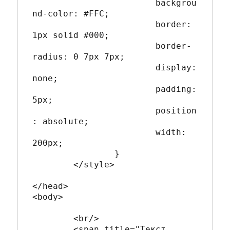
			backgrou
nd-color: #FFC;

			border: 
1px solid #000;

			border-
radius: 0 7px 7px;

			display: 
none;

			padding: 
5px;

			position
: absolute;

			width: 
200px;

		}

	</style>

</head>

<body>

	<br/>

	<span title="Текст 