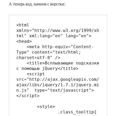
А теперь код, начнем с верстки:
<html 
xmlns="http://www.w3.org/1999/xh
tml" xml:lang="en" lang="en">

<head>

    <meta http-equiv="Content-
Type" content="text/html; 
charset=utf-8" />

    <title>Всплывающие подсказки 
с помощью jQuery</title>

    <script 
src="http://ajax.googleapis.com/
ajax/libs/jquery/1.7.1/jquery.mi
n.js"  type="text/javascript">
</script>

	<style>

		.class_tooltip{
