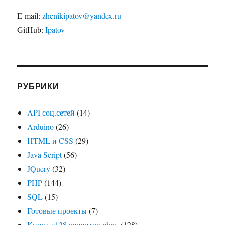
E-mail:
zhenikipatov@yandex.ru
GitHub:
Ipatov
РУБРИКИ
API соц.сетей
(14)
Arduino
(26)
HTML и CSS
(29)
Java Script
(56)
JQuery
(32)
PHP
(144)
SQL
(15)
Готовые проекты
(7)
Книга «128 рецептов php»
(128)