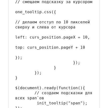
// смещаем подсказку за курсором

one_tooltip.css({

// делаем отступ по 10 пикселей 
сверху и слева от курсора

left: curs_position.pageX + 10, 

top: curs_position.pageY + 10

});

			});

		}

	});

}

$(document).ready(function(){

	// создаем подсказки для 
всех span`ов

	 init_tooltip("span");
