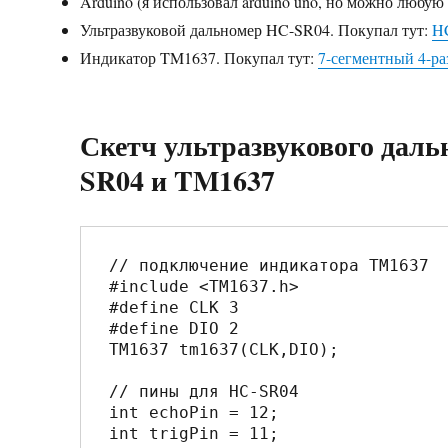
Arduino (я использовал arduino uno, но можно любую
Ультразвуковой дальномер HC-SR04. Покупал тут:
H
Индикатор TM1637. Покупал тут:
7-сегментный 4-р
Скетч ультразвукового даль
SR04 и TM1637
// подключение индикатора TM1637

#include <TM1637.h>

#define CLK 3

#define DIO 2 

TM1637 tm1637(CLK,DIO);

// пины для HC-SR04

int echoPin = 12; 

int trigPin = 11; 
