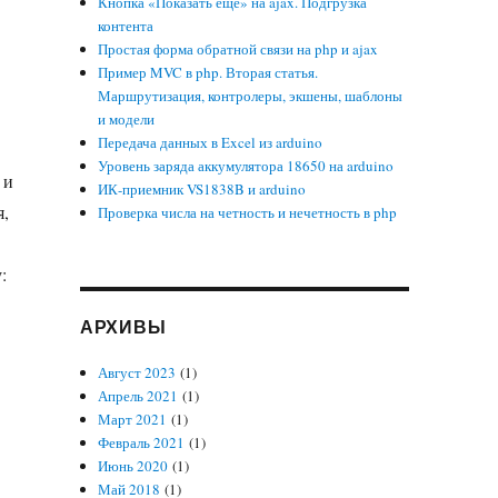
Кнопка «Показать еще» на ajax. Подгрузка
контента
Простая форма обратной связи на php и ajax
Пример MVC в php. Вторая статья.
Маршрутизация, контролеры, экшены, шаблоны
и модели
Передача данных в Excel из arduino
Уровень заряда аккумулятора 18650 на arduino
 и
ИК-приемник VS1838B и arduino
я,
Проверка числа на четность и нечетность в php
:
АРХИВЫ
Август 2023
(1)
Апрель 2021
(1)
Март 2021
(1)
Февраль 2021
(1)
Июнь 2020
(1)
Май 2018
(1)