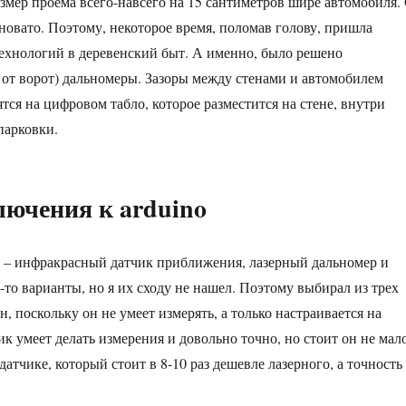
азмер проема всего-навсего на 15 сантиметров шире автомобиля.
ашновато. Поэтому, некоторое время, поломав голову, пришла
технологий в деревенский быт. А именно, было решено
и от ворот) дальномеры. Зазоры между стенами и автомобилем
тся на цифровом табло, которое разместится на стене, внутри
 парковки.
лючения к arduino
ов – инфракрасный датчик приближения, лазерный дальномер и
-то варианты, но я их сходу не нашел. Поэтому выбирал из трех
, поскольку он не умеет измерять, а только настраивается на
 умеет делать измерения и довольно точно, но стоит он не мало
датчике, который стоит в 8-10 раз дешевле лазерного, а точность