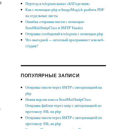
т
Переезд в telegram-канал «БАГодельня»
Как с помощью php и ImageMagick разбить PDF
на отдельные листы
Ошибка отправки писем с помощью
SendMailSmtpClass и SMTP Yandex
Отправка сообщений в telegram с помощью php
Что выгодней — штатный программист или веб-
студия?
ПОПУЛЯРНЫЕ ЗАПИСИ
Отправка писем через SMTP с авторизацией на
php
Новая версия класса SendMailSmtpClass.
Отправка файлов через smtp с авторизацией по
т
протоколу SSL на php
Отправка писем через SMTP с авторизацией по
протоколу SSL на php