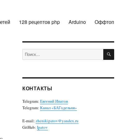
сетей
128 рецептов php
Arduino
Оффтоп
ПОИСК
Искать:
КОНТАКТЫ
Telegram:
Евгений Ипатов
Telegram:
Канал «БАГодельня»
E-mail:
zhenikipatov@yandex.ru
GitHub:
Ipatov