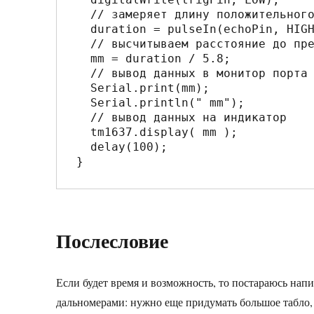
  // замеряет длину положительного импульса на пине echoPin

  duration = pulseIn(echoPin, HIGH); 

  // высчитываем расстояние до препядствия

  mm = duration / 5.8;

  // вывод данных в монитор порта

  Serial.print(mm); 

  Serial.println(" mm"); 

  // вывод данных на индикатор

  tm1637.display( mm );

  delay(100);

Послесловие
Если будет время и возможность, то постараюсь напи
дальномерами: нужно еще придумать большое табло, к