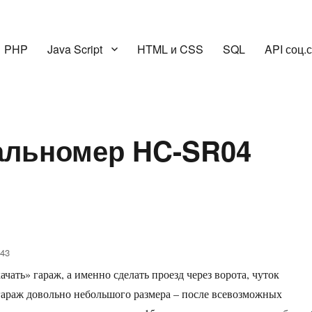
PHP
Java Script
HTML и CSS
SQL
API соц.
альномер HC-SR04
843
ать» гараж, а именно сделать проезд через ворота, чуток
гараж довольно небольшого размера – после всевозможных