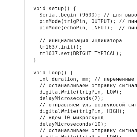
void setup() { 

  Serial.begin (9600); // для вывода в мониторе порта

  pinMode(trigPin, OUTPUT); // пин отправки сигнала

  pinMode(echoPin, INPUT);  // пин приема сигнала

  // инициализация индикатора

  tm1637.init();

  tm1637.set(BRIGHT_TYPICAL);

} 

void loop() { 

  int duration, mm; // переменные для хранения расстояния

  // останавливаем отправку сигнала

  digitalWrite(trigPin, LOW); 

  delayMicroseconds(2); 

  // отправляем ультрозвуковой сигнал

  digitalWrite(trigPin, HIGH); 

  // ждем 10 микроскунд

  delayMicroseconds(10); 

  // останавливаем отправку сигнала

  digitalWrite(trigPin, LOW); 
