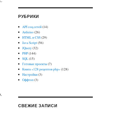
 С
РУБРИКИ
API соц.сетей
(14)
Arduino
(26)
HTML и CSS
(29)
Java Script
(56)
JQuery
(32)
PHP
(144)
SQL
(15)
Готовые проекты
(7)
Книга «128 рецептов php»
(128)
Настройки
(3)
Оффтоп
(3)
,
СВЕЖИЕ ЗАПИСИ