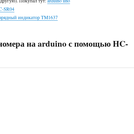
 другую). Покупал тут:
arduino uno
C-SR04
азрядный индикатор TM1637
номера на arduino с помощью HC-