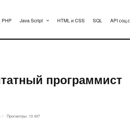
PHP
Java Script
HTML и CSS
SQL
API соц.
штатный программист
й
к
Просмотры: 13 437
записи
Что