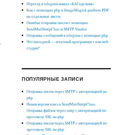
Переезд в telegram-канал «БАГодельня»
Как с помощью php и ImageMagick разбить PDF
на отдельные листы
Ошибка отправки писем с помощью
SendMailSmtpClass и SMTP Yandex
Отправка сообщений в telegram с помощью php
Что выгодней — штатный программист или веб-
.
студия?
ПОПУЛЯРНЫЕ ЗАПИСИ
Отправка писем через SMTP с авторизацией на
php
Новая версия класса SendMailSmtpClass.
Отправка файлов через smtp с авторизацией по
протоколу SSL на php
Отправка писем через SMTP с авторизацией по
протоколу SSL на php