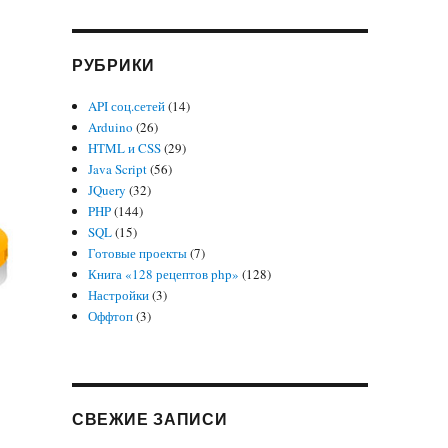
РУБРИКИ
API соц.сетей
(14)
Arduino
(26)
HTML и CSS
(29)
Java Script
(56)
JQuery
(32)
PHP
(144)
SQL
(15)
Готовые проекты
(7)
Книга «128 рецептов php»
(128)
Настройки
(3)
Оффтоп
(3)
СВЕЖИЕ ЗАПИСИ