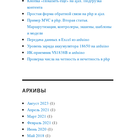
Кнопка «Показать еще» на ajax. Подгрузка
контента
Простая форма обратной связи на php и ajax
Пример MVC в php. Вторая статья.
Маршрутизация, контролеры, экшены, шаблоны
и модели
Передача данных в Excel из arduino
Уровень заряда аккумулятора 18650 на arduino
ИК-приемник VS1838B и arduino
Проверка числа на четность и нечетность в php
АРХИВЫ
Август 2023
(1)
Апрель 2021
(1)
Март 2021
(1)
Февраль 2021
(1)
Июнь 2020
(1)
Май 2018
(1)