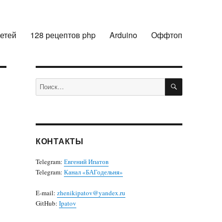
сетей
128 рецептов php
Arduino
Оффтоп
ПОИСК
Искать:
КОНТАКТЫ
Telegram:
Евгений Ипатов
Telegram:
Канал «БАГодельня»
E-mail:
zhenikipatov@yandex.ru
GitHub:
Ipatov