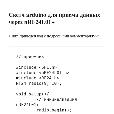
Скетч arduino для приема данных
через nRF24L01+
Ниже приведен код с подробными комментариями:
// приемник

#include <SPI.h>

#include <nRF24L01.h>

#include <RF24.h>

RF24 radio(9, 10);

void setup(){

	// инициализация 
nRF24L01+

	radio.begin(); 
