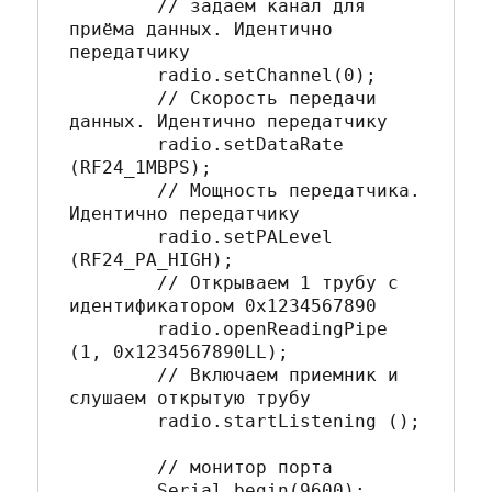
	// задаем канал для 
приёма данных. Идентично 
передатчику

	radio.setChannel(0); 

	// Скорость передачи 
данных. Идентично передатчику

	radio.setDataRate 
(RF24_1MBPS); 

	// Мощность передатчика. 
Идентично передатчику

	radio.setPALevel 
(RF24_PA_HIGH); 

	// Открываем 1 трубу с 
идентификатором 0x1234567890

	radio.openReadingPipe 
(1, 0x1234567890LL); 

	// Включаем приемник и 
слушаем открытую трубу

	radio.startListening (); 

	// монитор порта

	Serial.begin(9600);
