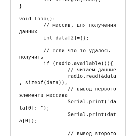
}

void loop(){  

	// массив, для получения 
данных

	int data[2]={}; 

	// если что-то удалось 
получить

	if (radio.available()){ 

		// читаем данные    

		radio.read(&data
, sizeof(data)); 

		// вывод первого 
элемента массива

		Serial.print("da
ta[0]: "); 

		Serial.print(dat
a[0]); 

		// вывод второго 