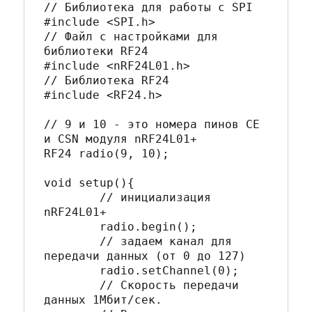
// Библиотека для работы с SPI

#include <SPI.h> 

// Файл с настройками для 
библиотеки RF24

#include <nRF24L01.h> 

// Библиотека RF24

#include <RF24.h> 

// 9 и 10 - это номера пинов CE 
и CSN модуля nRF24L01+

RF24 radio(9, 10); 

void setup(){

	// инициализация 
nRF24L01+

	radio.begin(); 

	// задаем канал для 
передачи данных (от 0 до 127)

	radio.setChannel(0); 

	// Скорость передачи 
данных 1Мбит/сек. 
