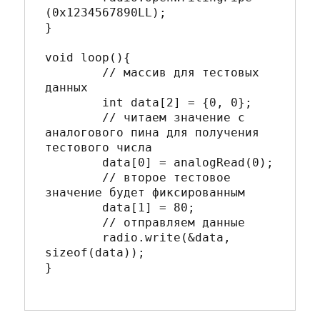
(0x1234567890LL); 

}

void loop(){  

	// массив для тестовых 
данных

	int data[2] = {0, 0}; 

	// читаем значение с 
аналогового пина для получения 
тестового числа

	data[0] = analogRead(0); 

	// второе тестовое 
значение будет фиксированным

	data[1] = 80; 

	// отправляем данные

	radio.write(&data, 
sizeof(data)); 

}
