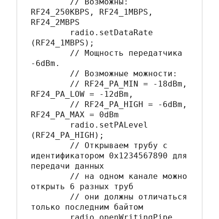
	// Возможны: 
RF24_250KBPS, RF24_1MBPS, 
RF24_2MBPS

	radio.setDataRate 
(RF24_1MBPS); 

	// Мощность передатчика 
-6dBm. 

	// Возможные можности: 

	// RF24_PA_MIN = -18dBm, 
RF24_PA_LOW = -12dBm, 

	// RF24_PA_HIGH = -6dBm, 
RF24_PA_MAX = 0dBm

	radio.setPALevel 
(RF24_PA_HIGH); 

	// Открываем трубу с 
идентификатором 0x1234567890 для 
передачи данных 

	// на одном канале можно 
открыть 6 разных труб 

	// они должны отличаться 
только последним байтом

	radio.openWritingPipe 