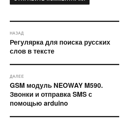
Навигация
НАЗАД
по
Регулярка для поиска русских
Предыдущая
слов в тексте
запись:
записям
ДАЛЕЕ
GSM модуль NEOWAY M590.
Следующая
Звонки и отправка SMS с
запись:
помощью arduino