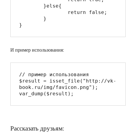
	}else{

		return false;

	}

И пример использования:
// пример использования

$result = isset_file("http://vk-
book.ru/img/favicon.png");

Рассказать друзьям: