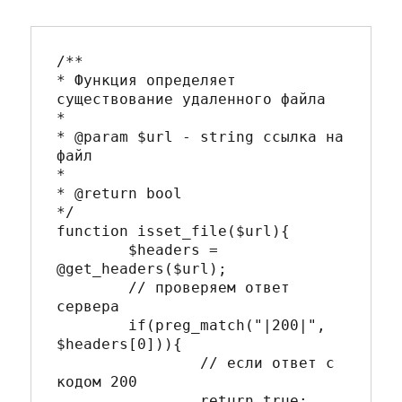
/**

* Функция определяет 
существование удаленного файла

*

* @param $url - string ссылка на 
файл

*

* @return bool

*/

function isset_file($url){

	$headers = 
@get_headers($url);

	// проверяем ответ 
сервера

	if(preg_match("|200|", 
$headers[0])){

		// если ответ с 
кодом 200

		return true;
