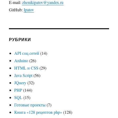
E-mail:
zhenikipatov@yandex.ru
GitHub:
Ipatov
РУБРИКИ
API соц.сетей
(14)
Arduino
(26)
HTML и CSS
(29)
Java Script
(56)
JQuery
(32)
PHP
(144)
SQL
(15)
Готовые проекты
(7)
Книга «128 рецептов php»
(128)