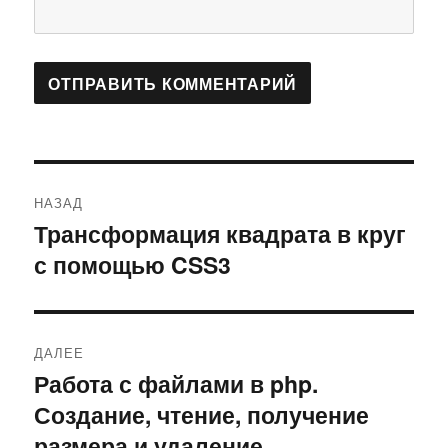
Навигация
НАЗАД
по
Трансформация квадрата в круг
Предыдущая
с помощью CSS3
запись:
записям
ДАЛЕЕ
Работа с файлами в php.
Следующая
Создание, чтение, получение
запись:
размера и удаление