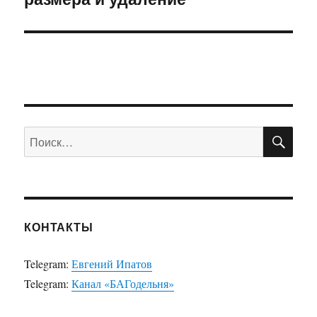
ПО
Искать:
КОНТАКТЫ
Telegram:
Евгений Ипатов
Telegram:
Канал «БАГодельня»