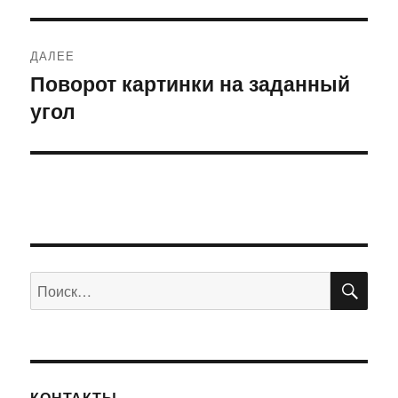
запись:
записям
ДАЛЕЕ
Поворот картинки на заданный
Следующая
угол
запись:
ПО
Искать:
КОНТАКТЫ