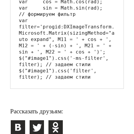
var	cos = Math.cos(rad);

var	sin = Math.sin(rad);	

// формируем фильтр		

var 
filter='progid:DXImageTransform.
Microsoft.Matrix(sizingMethod="a
uto expand", M11 = ' + cos + ', 
M12 = ' + (-sin) + ', M21 = ' + 
sin + ', M22 = ' + cos + ')';

$("#image1").css('-ms-filter', 
filter); // задаем стили

$("#image1").css('filter', 
Рассказать друзьям: