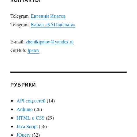
Telegram:
Евгений Ипатов
Telegram:
Канал «БАГодельня»
E-mail:
zhenikipatov@yandex.ru
GitHub:
Ipatov
РУБРИКИ
API соц.сетей
(14)
Arduino
(26)
HTML и CSS
(29)
Java Script
(56)
JQuery
(32)