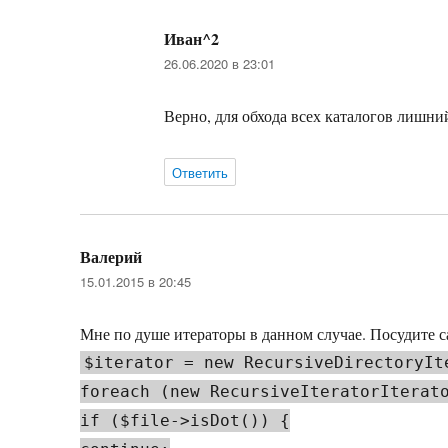
Иван^2
:
26.06.2020 в 23:01
Верно, для обхода всех каталогов лишни
Ответить
Валерий
:
15.01.2015 в 20:45
Мне по душе итераторы в данном случае. Посудите с
$iterator = new RecursiveDirectoryIt
foreach (new RecursiveIteratorIterat
if ($file->isDot()) {