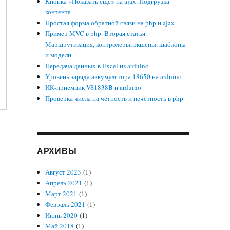
Кнопка «Показать еще» на ajax. Подгрузка
контента
Простая форма обратной связи на php и ajax
Пример MVC в php. Вторая статья.
Маршрутизация, контролеры, экшены, шаблоны
и модели
Передача данных в Excel из arduino
Уровень заряда аккумулятора 18650 на arduino
ИК-приемник VS1838B и arduino
Проверка числа на четность и нечетность в php
АРХИВЫ
Август 2023
(1)
Апрель 2021
(1)
Март 2021
(1)
Февраль 2021
(1)
Июнь 2020
(1)
Май 2018
(1)