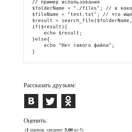
// пример использования

$folderName = "./files"; // в како
$fileName = "test.txt"; // что ище
$result = search_file($folderName,
if($result){

    echo $result;

}else{

    echo "Нет такого файла";

Рассказать друзьям:
Оценить:
1
5,00
(
оценок, среднее:
из 5)