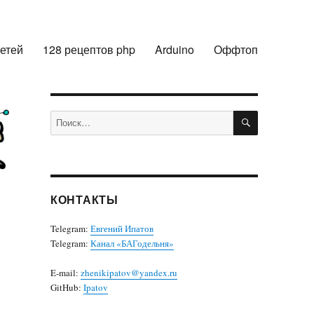
сетей
128 рецептов php
Arduino
Оффтоп
ПОИСК
Искать:
КОНТАКТЫ
Telegram:
Евгений Ипатов
Telegram:
Канал «БАГодельня»
E-mail:
zhenikipatov@yandex.ru
GitHub:
Ipatov