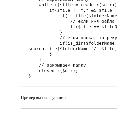
    while (($file = readdir($dir)) !== false){ // перебираем пока есть файлы

        if($file != "." && $file != ".."){ // если это не папка

            if(is_file($folderName."/".$file)){ // если файл проверяем имя

                // если имя файла нужное, то вернем путь до него

                if($file == $fileName) return $folderName."/".$file;

            } 

            // если папка, то рекурсивно вызываем search_file

            if(is_dir($folderName."/".$file)) return 
search_file($folderName."/".$file,
        } 

    }

    // закрываем папку

    closedir($dir);

Пример вызова функции