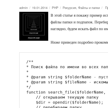
Автор
admin
Опубликовано
19.01.2014
Рубрики
PHP
Метки
Рекурсия
,
Файлы и папки
П
В этой статье я покажу пример ис
файлы папки и подпапок. Перебир
наглядно, будем искать файл по и
Ниже приведен подробно проком
/**

* Поиск файла по имени во всех пап
* 

* @param string $folderName - пуст
* @param string $fileName - искомы
*/

function search_file($folderName, 
    // открываем текущую папку 

    $dir = opendir($folderName); 

    // перебираем папку 
