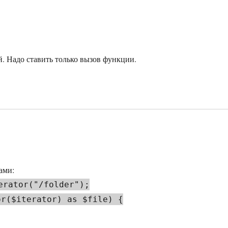
й. Надо ставить только вызов функции.
ами:
erator("/folder");
or($iterator) as $file) {