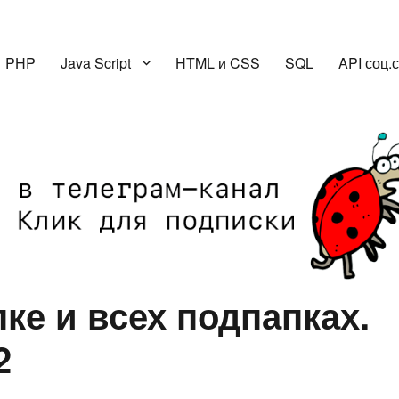
PHP
Java Script
HTML и CSS
SQL
API соц.
ке и всех подпапках.
2