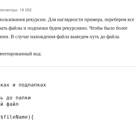
росмотры: 19 052
пользования рекурсии. Для наглядности примера, переберем все
ать файлы и подпапки будем рекурсивно. Чтобы было более
мени. В случае нахождения файла выведем путь до файла.
ментированный код:
ках и подпапках

ь до папки

й файл

$fileName){
