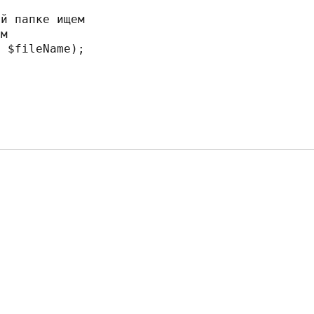
й папке ищем

м

 $fileName);
