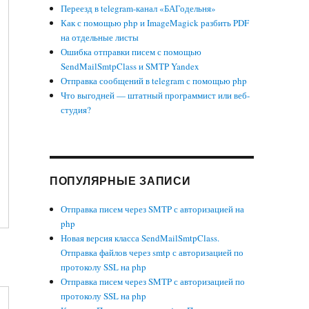
Переезд в telegram-канал «БАГодельня»
Как с помощью php и ImageMagick разбить PDF
на отдельные листы
Ошибка отправки писем с помощью
SendMailSmtpClass и SMTP Yandex
Отправка сообщений в telegram с помощью php
Что выгодней — штатный программист или веб-
студия?
ПОПУЛЯРНЫЕ ЗАПИСИ
Отправка писем через SMTP с авторизацией на
php
Новая версия класса SendMailSmtpClass.
Отправка файлов через smtp с авторизацией по
протоколу SSL на php
Отправка писем через SMTP с авторизацией по
протоколу SSL на php