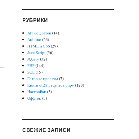
РУБРИКИ
API соц.сетей
(14)
Arduino
(26)
HTML и CSS
(29)
Java Script
(56)
JQuery
(32)
PHP
(144)
SQL
(15)
Готовые проекты
(7)
Книга «128 рецептов php»
(128)
Настройки
(3)
Оффтоп
(3)
СВЕЖИЕ ЗАПИСИ