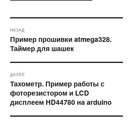
Навигация
НАЗАД
по
Пример прошивки atmega328.
Предыдущая
Таймер для шашек
запись:
записям
ДАЛЕЕ
Тахометр. Пример работы с
Следующая
фоторезистором и LCD
запись:
дисплеем HD44780 на arduino