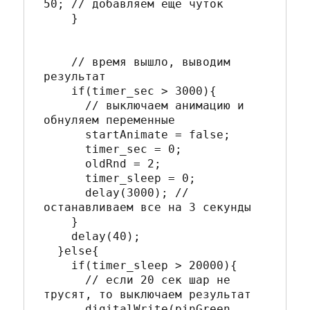
50; // добавляем еще чуток 

    }

    // время вышло, выводим 
результат

    if(timer_sec > 3000){

      // выключаем анимацию и 
обнуляем переменные

      startAnimate = false;    

      timer_sec = 0; 

      oldRnd = 2;

      timer_sleep = 0;

      delay(3000); // 
останавливаем все на 3 секунды

    }    

    delay(40);

  }else{    

    if(timer_sleep > 20000){

      // если 20 сек шар не 
трусят, то выключаем результат

      digitalWrite(pinGreen, 