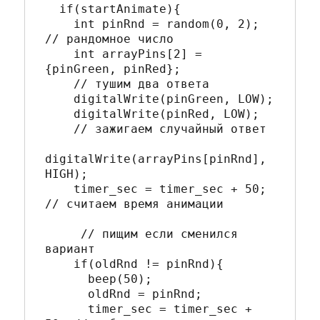
  if(startAnimate){

    int pinRnd = random(0, 2); 
// рандомное число

    int arrayPins[2] = 
{pinGreen, pinRed};

    // тушим два ответа

    digitalWrite(pinGreen, LOW);

    digitalWrite(pinRed, LOW);

    // зажигаем случайный ответ

digitalWrite(arrayPins[pinRnd], 
HIGH); 

    timer_sec = timer_sec + 50; 
// считаем время анимации

     // пищим если сменился 
вариант

    if(oldRnd != pinRnd){

      beep(50);

      oldRnd = pinRnd;

      timer_sec = timer_sec + 