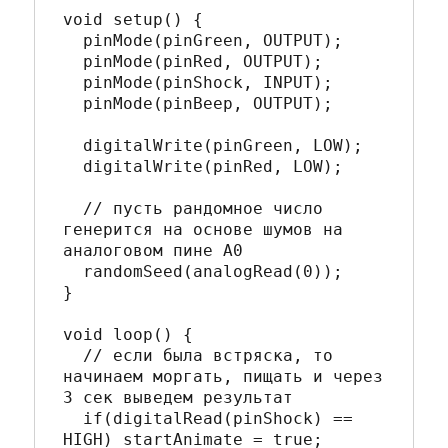
void setup() {

  pinMode(pinGreen, OUTPUT);

  pinMode(pinRed, OUTPUT);

  pinMode(pinShock, INPUT); 

  pinMode(pinBeep, OUTPUT);

  digitalWrite(pinGreen, LOW);

  digitalWrite(pinRed, LOW);

  // пусть рандомное число 
генерится на основе шумов на 
аналоговом пине A0

  randomSeed(analogRead(0));

}

void loop() {

  // если была встряска, то 
начинаем моргать, пищать и через 
3 сек выведем результат

  if(digitalRead(pinShock) == 
HIGH) startAnimate = true;
