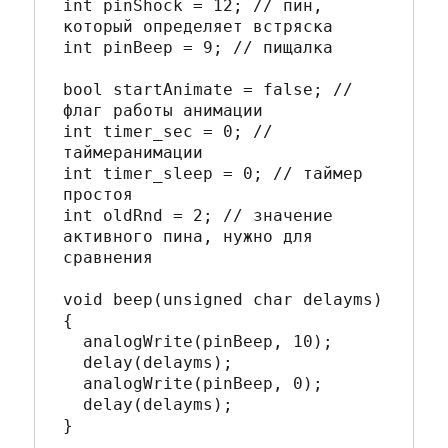
int pinShock = 12; // пин, 
который определяет встряска

int pinBeep = 9; // пищалка

bool startAnimate = false; // 
флаг работы анимации

int timer_sec = 0; // 
таймеранимации

int timer_sleep = 0; // таймер 
простоя

int oldRnd = 2; // значение 
активного пина, нужно для 
сравнения

void beep(unsigned char delayms)
{

  analogWrite(pinBeep, 10);

  delay(delayms);

  analogWrite(pinBeep, 0);

  delay(delayms);

}
