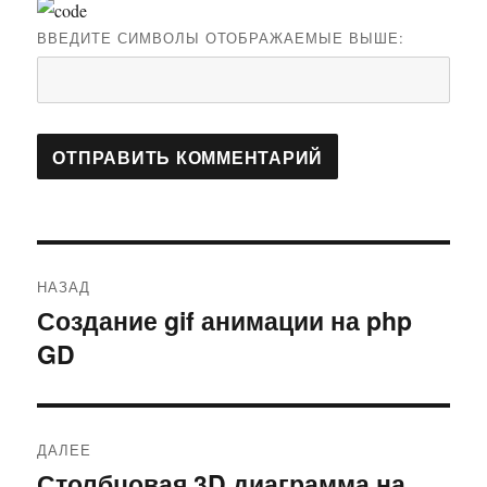
ВВЕДИТЕ СИМВОЛЫ ОТОБРАЖАЕМЫЕ ВЫШЕ:
Навигация
НАЗАД
по
Создание gif анимации на php
Предыдущая
GD
запись:
записям
ДАЛЕЕ
Столбцовая 3D диаграмма на
Следующая