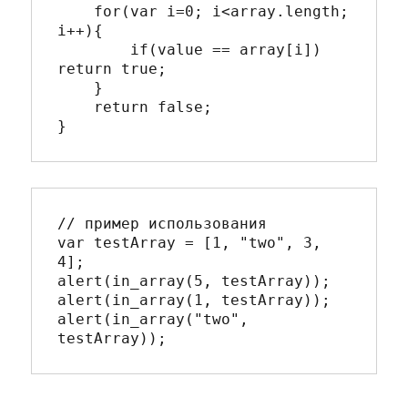
    for(var i=0; i<array.length; 
i++){

        if(value == array[i]) 
return true;

    }

    return false;

// пример использования

var testArray = [1, "two", 3, 
4];

alert(in_array(5, testArray));

alert(in_array(1, testArray));

alert(in_array("two", 