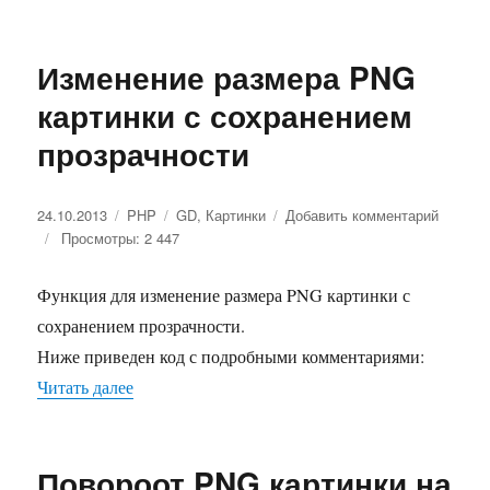
Изменение размера PNG
картинки с сохранением
прозрачности
Опубликовано
24.10.2013
Рубрики
PHP
Метки
GD
,
Картинки
Добавить комментарий
к
Просмотры: 2 447
записи
Измене
размер
Функция для изменение размера PNG картинки с
PNG
сохранением прозрачности.
картинк
с
Ниже приведен код с подробными комментариями:
сохран
Читать далее
«Изменение размера PNG картинки с сохранен
прозра
Повороот PNG картинки на