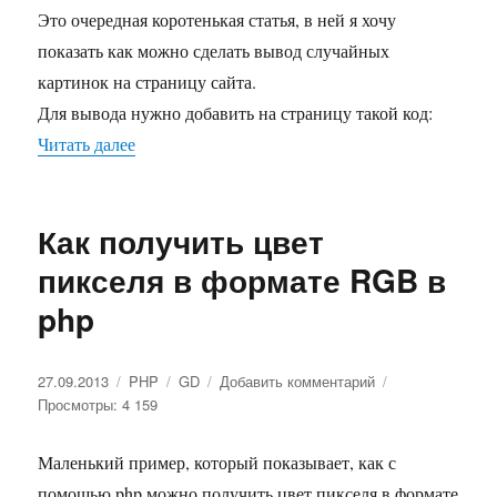
Как
Это очередная коротенькая статья, в ней я хочу
показать
показать как можно сделать вывод случайных
случайную
картинку
картинок на страницу сайта.
Для вывода нужно добавить на страницу такой код:
Читать далее
«Как показать случайную картинку»
Как получить цвет
пикселя в формате RGB в
php
Опубликовано
27.09.2013
Рубрики
PHP
Метки
GD
Добавить комментарий
к
Просмотры: 4 159
записи
Как
получить
Маленький пример, который показывает, как с
цвет
помощью php можно получить цвет пикселя в формате