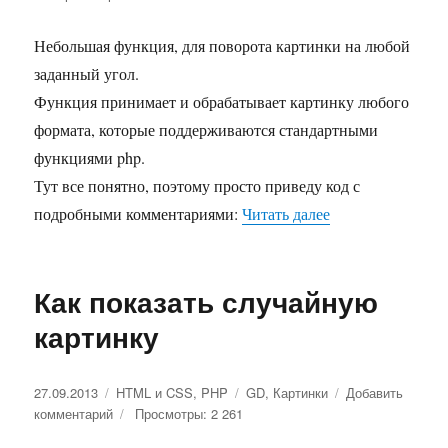
Поворо
картинк
Небольшая функция, для поворота картинки на любой
на
заданный угол.
заданн
угол
Функция принимает и обрабатывает картинку любого
формата, которые поддерживаются стандартными
функциями php.
Тут все понятно, поэтому просто приведу код с
подробными комментариями:
Читать далее
«Поворот картин
Как показать случайную
картинку
Опубликовано
27.09.2013
Рубрики
HTML и CSS
,
PHP
Метки
GD
,
Картинки
Добавить
комментарий
к
Просмотры: 2 261
записи