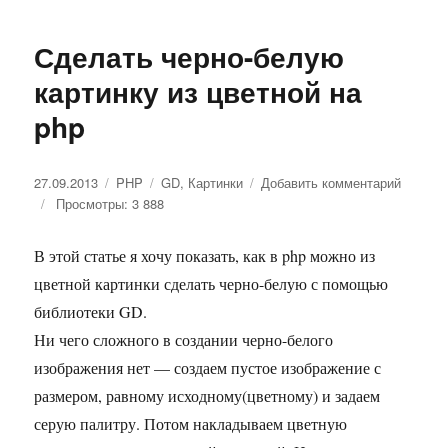
Сделать черно-белую
картинку из цветной на
php
Опубликовано
27.09.2013
Рубрики
PHP
Метки
GD
,
Картинки
Добавить комментарий
к
Просмотры: 3 888
записи
Сделат
черно-
В этой статье я хочу показать, как в php можно из
белую
цветной картинки сделать черно-белую с помощью
картинк
из
библиотеки GD.
цветно
Ни чего сложного в создании черно-белого
на
изображения нет — создаем пустое изображение с
php
размером, равному исходному(цветному) и задаем
серую палитру. Потом накладываем цветную