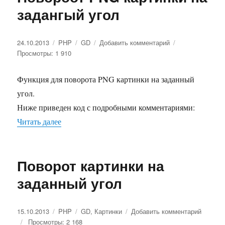
задангый угол
Опубликовано
24.10.2013
Рубрики
PHP
Метки
GD
Добавить комментарий
к
Просмотры: 1 910
записи
Повороот
PNG
Функция для поворота PNG картинки на заданный
картинки
угол.
на
задангый
Ниже приведен код с подробными комментариями:
угол
Читать далее
«Повороот PNG картинки на задангый угол»
Поворот картинки на
заданный угол
Опубликовано
15.10.2013
Рубрики
PHP
Метки
GD
,
Картинки
Добавить комментарий
к
Просмотры: 2 168
записи