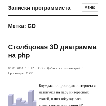
Записки программиста
МЕНЮ
Метка: GD
Столбцовая 3D диаграмма
на php
Опубликовано
04.01.2014
Рубрики
PHP
Метки
GD
Добавить комментарий
к
Просмотры: 2 251
записи
Столбцовая
3D
Блуждая по просторам интернета я
диаграмма
наткнулся на пару интересных
на
php
статей, в них обсуждалась
возможность рисования 3D