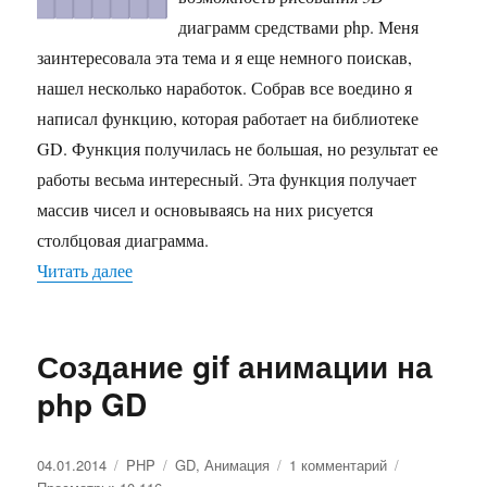
диаграмм средствами php. Меня
заинтересовала эта тема и я еще немного поискав,
нашел несколько наработок. Собрав все воедино я
написал функцию, которая работает на библиотеке
GD. Функция получилась не большая, но результат ее
работы весьма интересный. Эта функция получает
массив чисел и основываясь на них рисуется
столбцовая диаграмма.
Читать далее
«Столбцовая 3D диаграмма на php»
Создание gif анимации на
php GD
Опубликовано
04.01.2014
Рубрики
PHP
Метки
GD
,
Анимация
1 комментарий
к