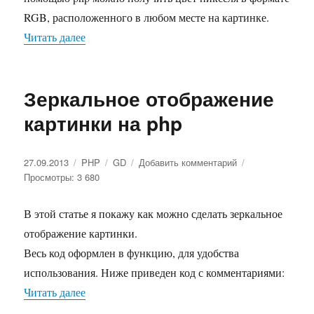
пикселя
в
RGB, расположенного в любом месте на картинке.
формате
Читать далее
«Как получить цвет пикселя в формате RGB в 
RGB
в
php
Зеркальное отображение
картинки на php
Опубликовано
27.09.2013
Рубрики
PHP
Метки
GD
Добавить комментарий
к
Просмотры: 3 680
записи
Зеркальное
отображение
В этой статье я покажу как можно сделать зеркальное
картинки
отображение картинки.
на
php
Весь код оформлен в функцию, для удобства
использования. Ниже приведен код с комментариями:
Читать далее
«Зеркальное отображение картинки на php»