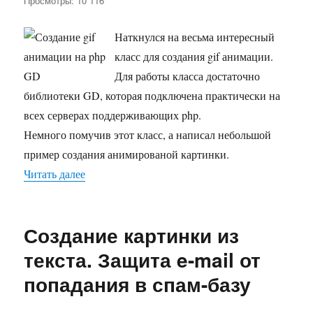
Просмотры: 10 116
записи
Создание
gif
Наткнулся на весьма интересный
анимации
класс для создания gif анимации.
на
php
Для работы класса достаточно
GD
библиотеки GD, которая подключена практически на
всех серверах поддерживающих php.
Немного помучив этот класс, а написал небольшой
пример создания анимированой картинки.
Читать далее
«Создание gif анимации на php GD»
Создание картинки из
текста. Защита e-mail от
попадания в спам-базу