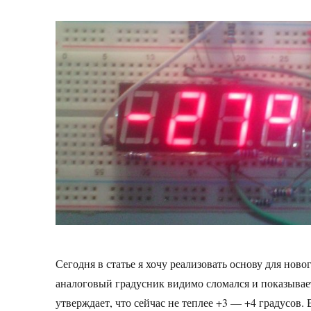
записи
4-
разрядный
7-
сегментный
индикатор
hs420561k-
32
в
связке
с
74HC595
и
arduino
Сегодня в статье я хочу реализовать основу для нов
аналоговый градусник видимо сломался и показывает 
утверждает, что сейчас не теплее +3 — +4 градусов. 