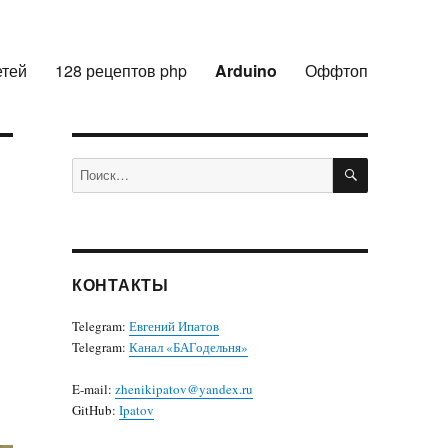
етей
128 рецептов php
Arduino
Оффтоп
ПОИСК
Искать:
КОНТАКТЫ
Telegram:
Евгений Ипатов
Telegram:
Канал «БАГодельня»
E-mail:
zhenikipatov@yandex.ru
GitHub:
Ipatov