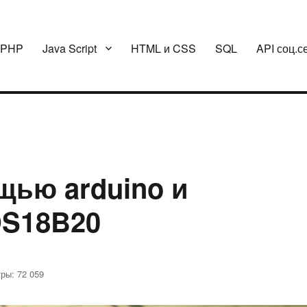
PHP
Java Script
HTML и CSS
SQL
API соц.с
щью arduino и
DS18B20
ры: 72 059