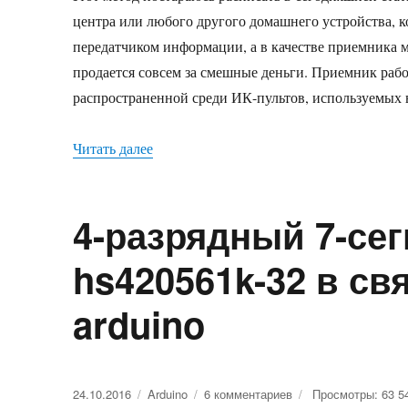
центра или любого другого домашнего устройства, к
передатчиком информации, а в качестве приемника
продается совсем за смешные деньги. Приемник работ
распространенной среди ИК-пультов, используемых 
Читать далее
«ИК-приемник VS1838B и arduino»
4-разрядный 7-се
hs420561k-32 в св
arduino
Опубликовано
24.10.2016
Рубрики
Arduino
6 комментариев
к
Просмотры: 63 5