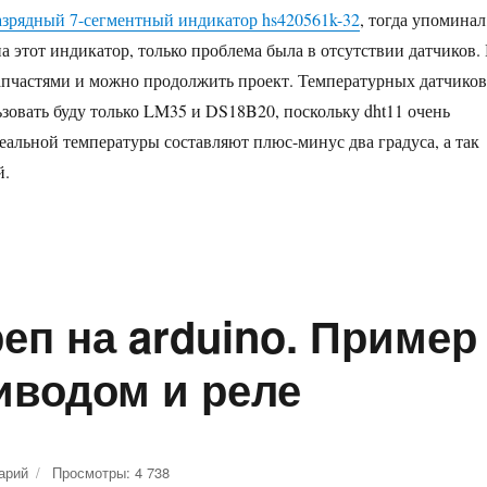
разрядный 7-сегментный индикатор hs420561k-32
, тогда упоминал
а этот индикатор, только проблема была в отсутствии датчиков.
апчастями и можно продолжить проект. Температурных датчиков
зовать буду только LM35 и DS18B20, поскольку dht11 очень
еальной температуры составляют плюс-минус два градуса, а так
й.
ков LM35 и DS18B20»
п на arduino. Пример
иводом и реле
арий
к
Просмотры: 4 738