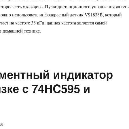
оторое есть у каждого. Пульт дистанционного управления являть
 можно использовать инфракрасный датчик VS1838B, который
ает на частоте 38 кГц, данная частота является самой
в домашней технике.
гментный индикатор
язке с 74HC595 и
45