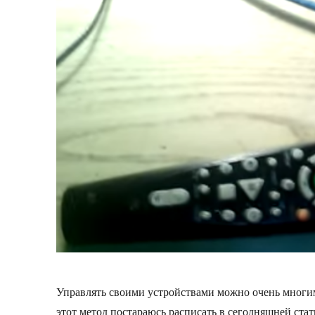
и
arduino
Управлять своими устройствами можно очень многим
этот метод постараюсь расписать в сегодняшней стат