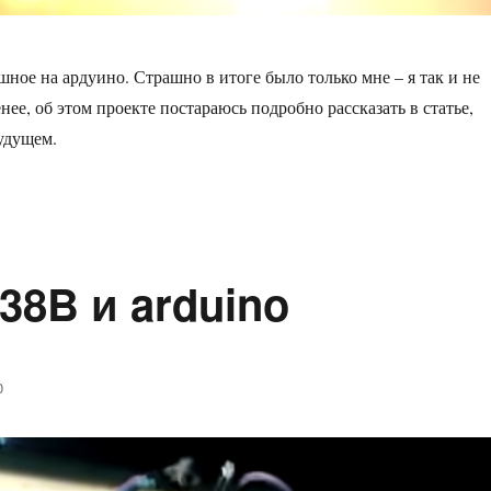
шное на ардуино. Страшно в итоге было только мне – я так и не
нее, об этом проекте постараюсь подробно рассказать в статье,
будущем.
р работы с сервоприводом и реле»
38B и arduino
0