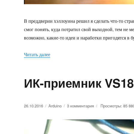
В преддверии хэллоуина решил я сделать что-то стра
смог понять, куда потратил свой выходной, тем не ме
возможно, какие-то идеи и наработки пригодятся в 
Читать далее
«Огнедышащий череп на arduino. Приме
ИК-приемник VS18
Опубликовано
26.10.2016
Рубрики
Arduino
3 комментария
к
Просмотры: 85 88
записи
ИК-
приемник
VS1838B