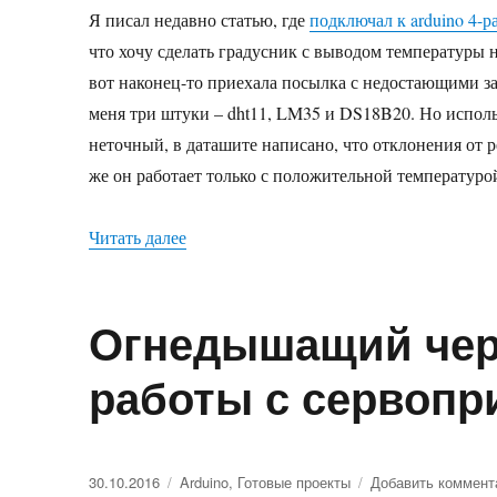
Я писал недавно статью, где
подключал к arduino 4-
что хочу сделать градусник с выводом температуры н
вот наконец-то приехала посылка с недостающими з
меня три штуки – dht11, LM35 и DS18B20. Но исполь
неточный, в даташите написано, что отклонения от р
же он работает только с положительной температуро
Читать далее
«Термометр с помощью arduino и датчи
Огнедышащий чере
работы с сервопр
Опубликовано
30.10.2016
Рубрики
Arduino
,
Готовые проекты
Добавить коммент