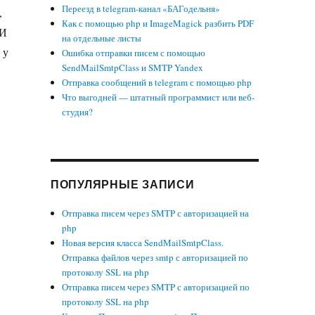
Переезд в telegram-канал «БАГодельня»
,
Как с помощью php и ImageMagick разбить PDF
 И
на отдельные листы
 у
Ошибка отправки писем с помощью
SendMailSmtpClass и SMTP Yandex
Отправка сообщений в telegram с помощью php
Что выгодней — штатный программист или веб-
студия?
ПОПУЛЯРНЫЕ ЗАПИСИ
Отправка писем через SMTP с авторизацией на
php
Новая версия класса SendMailSmtpClass.
Отправка файлов через smtp с авторизацией по
протоколу SSL на php
Отправка писем через SMTP с авторизацией по
протоколу SSL на php