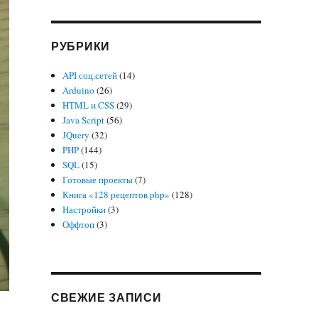
РУБРИКИ
API соц.сетей
(14)
Arduino
(26)
HTML и CSS
(29)
Java Script
(56)
JQuery
(32)
PHP
(144)
SQL
(15)
Готовые проекты
(7)
Книга «128 рецептов php»
(128)
Настройки
(3)
Оффтоп
(3)
СВЕЖИЕ ЗАПИСИ