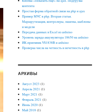
Кнопка «Показать еще» на ajax. Подгрузка
контента
Простая форма обратной связи на php и ajax
Пример MVC в php. Вторая статья.
Маршрутизация, контролеры, экшены, шаблоны
и модели
Передача данных в Excel из arduino
Уровень заряда аккумулятора 18650 на arduino
ИК-приемник VS1838B и arduino
Проверка числа на четность и нечетность в php
АРХИВЫ
Август 2023
(1)
Апрель 2021
(1)
Март 2021
(1)
Февраль 2021
(1)
Июнь 2020
(1)
Май 2018
(1)